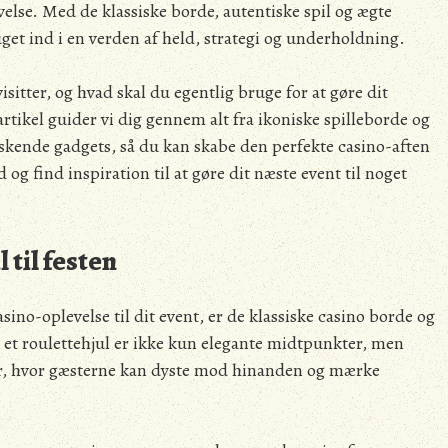
velse. Med de klassiske borde, autentiske spil og ægte
get ind i en verden af held, strategi og underholdning.
itter, og hvad skal du egentlig bruge for at gøre dit
rtikel guider vi dig gennem alt fra ikoniske spilleborde og
askende gadgets, så du kan skabe den perfekte casino-aften
g find inspiration til at gøre dit næste event til noget
 til festen
ino-oplevelse til dit event, er de klassiske casino borde og
r et roulettehjul er ikke kun elegante midtpunkter, men
r, hvor gæsterne kan dyste mod hinanden og mærke