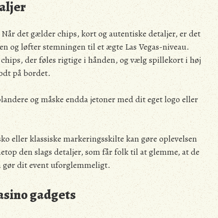
aljer
 Når det gælder chips, kort og autentiske detaljer, er det
en og løfter stemningen til et ægte Las Vegas-niveau.
hips, der føles rigtige i hånden, og vælg spillekort i høj
godt på bordet.
landere og måske endda jetoner med dit eget logo eller
ko eller klassiske markeringsskilte kan gøre oplevelsen
etop den slags detaljer, som får folk til at glemme, at de
om gør dit event uforglemmeligt.
asino gadgets