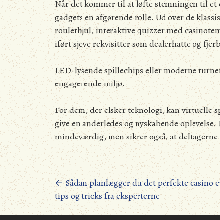
Når det kommer til at løfte stemningen til et
gadgets en afgørende rolle. Ud over de klassis
roulethjul, interaktive quizzer med casinotem
iført sjove rekvisitter som dealerhatte og fjer
LED-lysende spillechips eller moderne turner
engagerende miljø.
For dem, der elsker teknologi, kan virtuelle s
give en anderledes og nyskabende oplevelse. 
mindeværdig, men sikrer også, at deltagerne
Posts
←
Sådan planlægger du det perfekte casino e
tips og tricks fra eksperterne
navigation