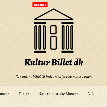
Annonce
Kultur Billet dk
Din online billet til kulturens fascinerende verden
useer
Teater
Naturhistoriske Museer
Ballet