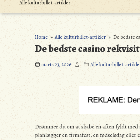
Alle kulturbillet-artikler
Home
»
Alle kulturbillet-artikler
» De bedste casi
De bedste casino rekvisitt
marts 23, 2026
Alle kulturbillet-artikle
Drømmer du om at skabe en aften fyldt med
planlægger en firmafest, en fødselsdag eller e