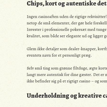
Chips, kort og autentiske det
Ingen casinoaften uden de rigtige rekvisitter!
netop de små elementer, der gør hele forskell
Invester i professionelle pokersæt med tunge c
kvalitet, som både ser elegante ud og ligger 
Glem ikke detaljer som dealer-knapper, kortb
eventets navn for et personligt præg.
Selv små ting som grønne filtduge, ægte korts
langt mere autentisk for dine gæster. Det er n
ikke befinder sig på et rigtigt casino – og s
Underholdning og kreative c