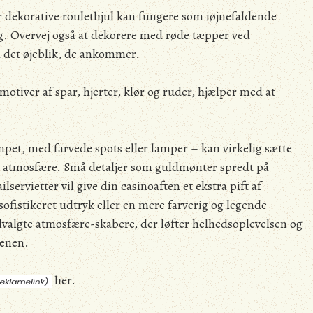
ler dekorative roulethjul kan fungere som iøjnefaldende
. Overvej også at dekorere med røde tæpper ved
a det øjeblik, de ankommer.
otiver af spar, hjerter, klør og ruder, hjælper med at
t, med farvede spots eller lamper – kan virkelig sætte
ive atmosfære. Små detaljer som guldmønter spredt på
servietter vil give din casinoaften et ekstra pift af
ofistikeret udtryk eller en mere farverig og legende
velvalgte atmosfære-skabere, der løfter helhedsoplevelsen og
tenen.
her.