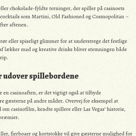
eller chokolade-fyldte terninger, der spiller på casinoets
e cocktails som Martini, Old Fashioned og Cosmopolitan –
fter aftenen.
ør eller spiseligt glimmer for at understrege det festlige
f lækker mad og kreative drinks bliver stemningen både
rip.
r udover spillebordene
en casinoaften, er det vigtigt også at tilbyde
re gæsterne på andre måder. Overvej for eksempel at
om casinofilm, kendte spillere eller Las Vegas’ historie,
 præmier.
ller, fjerboaer og kortstokke vil give gæsterne mulighed for