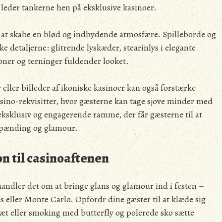
 leder tankerne hen på eksklusive kasinoer.
 at skabe en blød og indbydende atmosfære. Spilleborde og
e detaljerne: glitrende lyskæder, stearinlys i elegante
toner og terninger fuldender looket.
eller billeder af ikoniske kasinoer kan også forstærke
asino-rekvisitter, hvor gæsterne kan tage sjove minder med
eksklusiv og engagerende ramme, der får gæsterne til at
f spænding og glamour.
n til casinoaftenen
handler det om at bringe glans og glamour ind i festen –
 eller Monte Carlo. Opfordr dine gæster til at klæde sig
esæt eller smoking med butterfly og polerede sko sætte