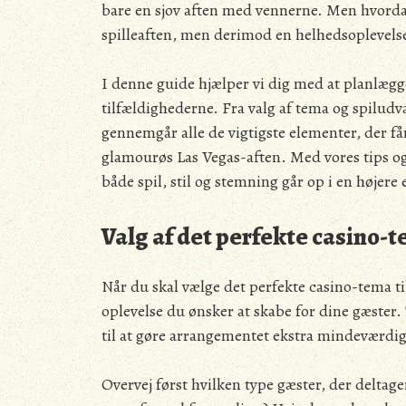
bare en sjov aften med vennerne. Men hvordan
spilleaften, men derimod en helhedsoplevelse
I denne guide hjælper vi dig med at planlægge 
tilfældighederne. Fra valg af tema og spiludv
gennemgår alle de vigtigste elementer, der får d
glamourøs Las Vegas-aften. Med vores tips og 
både spil, stil og stemning går op i en højer
Valg af det perfekte casino-
Når du skal vælge det perfekte casino-tema til
oplevelse du ønsker at skabe for dine gæster
til at gøre arrangementet ekstra mindeværdig
Overvej først hvilken type gæster, der deltage