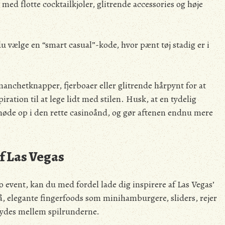
med flotte cocktailkjoler, glitrende accessories og høje
 vælge en “smart casual”-kode, hvor pænt tøj stadig er i
-manchetknapper, fjerboaer eller glitrende hårpynt for at
ration til at lege lidt med stilen. Husk, at en tydelig
 møde op i den rette casinoånd, og gør aftenen endnu mere
af Las Vegas
o event, kan du med fordel lade dig inspirere af Las Vegas’
 elegante fingerfoods som minihamburgere, sliders, rejer
nydes mellem spilrunderne.