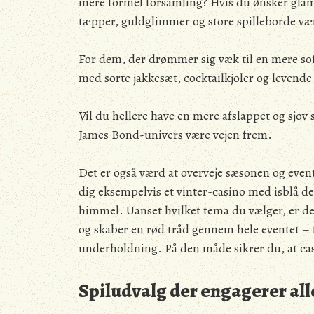
mere formel forsamling? Hvis du ønsker glam
tæpper, guldglimmer og store spilleborde væ
For dem, der drømmer sig væk til en mere sof
med sorte jakkesæt, cocktailkjoler og levende 
Vil du hellere have en mere afslappet og sjov 
James Bond-univers være vejen frem.
Det er også værd at overveje sæsonen og even
dig eksempelvis et vinter-casino med isblå d
himmel. Uanset hvilket tema du vælger, er det
og skaber en rød tråd gennem hele eventet – f
underholdning. På den måde sikrer du, at ca
Spiludvalg der engagerer all