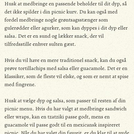
Husk at medbringe en passende beholder til dit dyp, så
det ikke spilder i din picnic kurv. Du kan også med
fordel medbringe nogle grøntsagsstænger som
gulerødder eller agurker, som kan dyppes i dit dyp eller
salsa. Det er en sund og lækker snack, der vil
tilfredsstille enhver sulten gæst.
Hvis du vil have en mere traditionel snack, kan du også
prøve tortillachips med salsa eller guacamole. Det er en
klassiker, som de fleste vil elske, og som er nemt at spise
med fingrene.
Husk at vælge dyp og salsa, som passer til resten af din
picnic menu. Hvis du har valgt at medbringe sandwich
eller wraps, kan en tzatziki passe godt, mens en
guacamole vil passe godt til en mexicansk inspireret
picnic. Når du har valgt din favorit, er du klar til at nyde