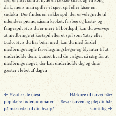
Der er intet som at nyde en lækker snack og en kølig
drik, mens man spiller et sjovt spil eller løser en
sudoku. Der findes en række spil, der er velegnede til
udendørs picnic, såsom kroket, frisbee og kaste- og
fangespil. Hvis du er mere til bordspil, kan du overveje
at medbringe et kortspil eller et spil som Yatzy eller
Ludo. Hvis du har børn med, kan du med fordel
medbringe nogle farvelægningsbøger og blyanter til at
underholde dem. Uanset hvad du vælger, så sørg for at
medbringe noget, der kan underholde dig og dine
gæster i løbet af dagen.
Posts
←
Hvad er de mest
Hårkure til farvet hår:
populære foderautomater
Bevar farven og plej dit hår
navigation
på markedet til din hvalp?
samtidig
→