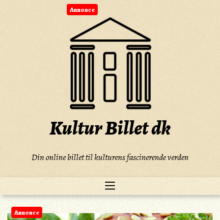
Skip
Annonce
to
content
Kultur Billet dk
Din online billet til kulturens fascinerende verden
Annonce