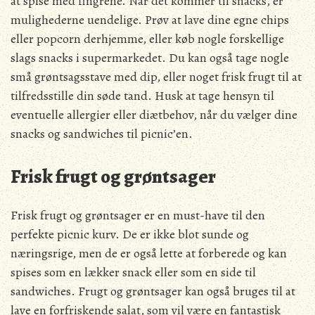
at spise med fingrene. Når det kommer til snacks, er
mulighederne uendelige. Prøv at lave dine egne chips
eller popcorn derhjemme, eller køb nogle forskellige
slags snacks i supermarkedet. Du kan også tage nogle
små grøntsagsstave med dip, eller noget frisk frugt til at
tilfredsstille din søde tand. Husk at tage hensyn til
eventuelle allergier eller diætbehov, når du vælger dine
snacks og sandwiches til picnic’en.
Frisk frugt og grøntsager
Frisk frugt og grøntsager er en must-have til den
perfekte picnic kurv. De er ikke blot sunde og
næringsrige, men de er også lette at forberede og kan
spises som en lækker snack eller som en side til
sandwiches. Frugt og grøntsager kan også bruges til at
lave en forfriskende salat, som vil være en fantastisk