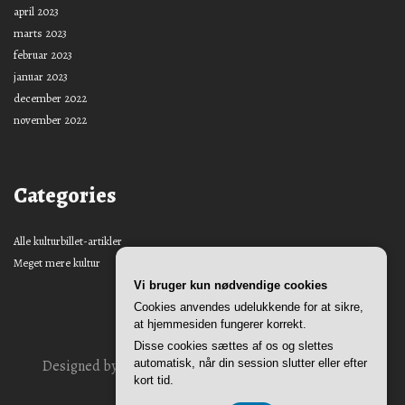
april 2023
marts 2023
februar 2023
januar 2023
december 2022
november 2022
Categories
Alle kulturbillet-artikler
Meget mere kultur
Vi bruger kun nødvendige cookies
Cookies anvendes udelukkende for at sikre,
at hjemmesiden fungerer korrekt.
Disse cookies sættes af os og slettes
Designed by
Nasio Themes
||
Powered by
WordPress
automatisk, når din session slutter eller efter
kort tid.