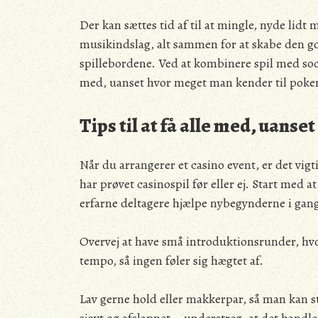
Der kan sættes tid af til at mingle, nyde lidt
musikindslag, alt sammen for at skabe den go
spillebordene. Ved at kombinere spil med socia
med, uanset hvor meget man kender til poker,
Tips til at få alle med, uanset
Når du arrangerer et casino event, er det vigti
har prøvet casinospil før eller ej. Start med 
erfarne deltagere hjælpe nybegynderne i gan
Overvej at have små introduktionsrunder, hvo
tempo, så ingen føler sig hægtet af.
Lav gerne hold eller makkerpar, så man kan s