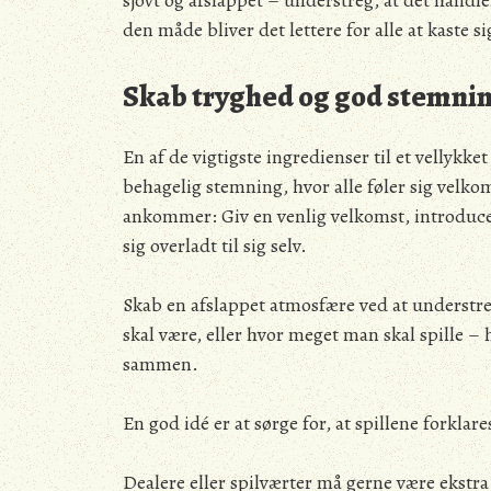
sjovt og afslappet – understreg, at det handl
den måde bliver det lettere for alle at kaste si
Skab tryghed og god stemni
En af de vigtigste ingredienser til et vellykke
behagelig stemning, hvor alle føler sig velko
ankommer: Giv en venlig velkomst, introducer 
sig overladt til sig selv.
Skab en afslappet atmosfære ved at understreg
skal være, eller hvor meget man skal spille –
sammen.
En god idé er at sørge for, at spillene forklar
Dealere eller spilværter må gerne være ekstr