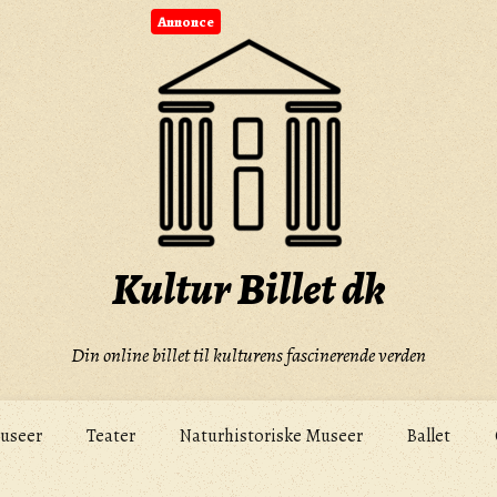
Annonce
Kultur Billet dk
Din online billet til kulturens fascinerende verden
useer
Teater
Naturhistoriske Museer
Ballet