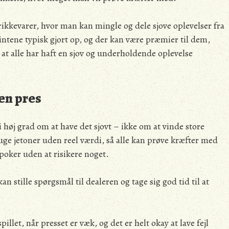
ikkevarer, hvor man kan mingle og dele sjove oplevelser fra
intene typisk gjort op, og der kan være præmier til dem,
 at alle har haft en sjov og underholdende oplevelse
den pres
i høj grad om at have det sjovt – ikke om at vinde store
ge jetoner uden reel værdi, så alle kan prøve kræfter med
 poker uden at risikere noget.
 stille spørgsmål til dealeren og tage sig god tid til at
illet, når presset er væk, og det er helt okay at lave fejl