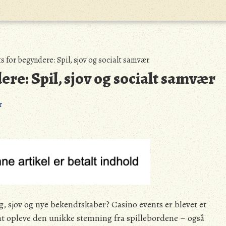
 for begyndere: Spil, sjov og socialt samvær
re: Spil, sjov og socialt samvær
r
sjov og nye bekendtskaber? Casino events er blevet et
at opleve den unikke stemning fra spillebordene – også