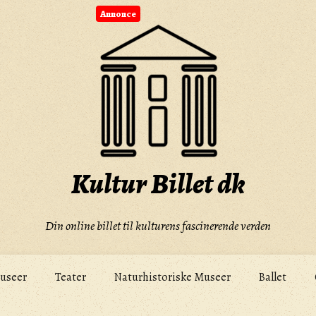
Annonce
Kultur Billet dk
Din online billet til kulturens fascinerende verden
useer
Teater
Naturhistoriske Museer
Ballet