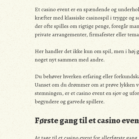
Et casino event er en spændende og underhold
kræfter med klassiske casinospil i trygge og s
der ofte spilles om rigtige penge, foregår ma
private arrangementer, firmafester eller tema
Her handler det ikke kun om spil, men i høj 
noget nyt sammen med andre.
Du behøver hverken erfaring eller forkundskab
Uanset om du drømmer om at prøve lykken ved
stemningen, er et casino event en sjov og uf
begyndere og garvede spillere.
Første gang til et casino eve
At tage til et casino event for allerførste g