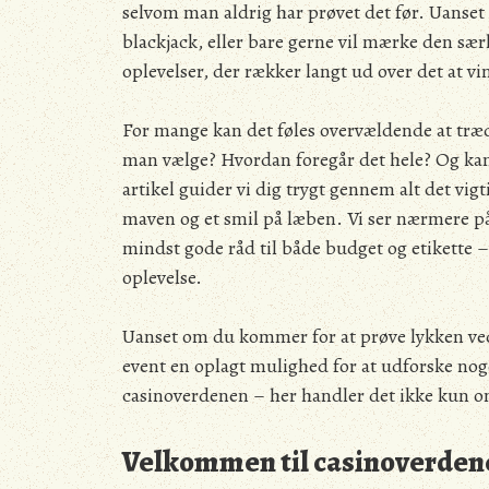
selvom man aldrig har prøvet det før. Uanset 
blackjack, eller bare gerne vil mærke den sær
oplevelser, der rækker langt ud over det at vi
For mange kan det føles overvældende at træde
man vælge? Hvordan foregår det hele? Og kan
artikel guider vi dig trygt gennem alt det vig
maven og et smil på læben. Vi ser nærmere på 
mindst gode råd til både budget og etikette 
oplevelse.
Uanset om du kommer for at prøve lykken ved
event en oplagt mulighed for at udforske nog
casinoverdenen – her handler det ikke kun om
Velkommen til casinoverdene