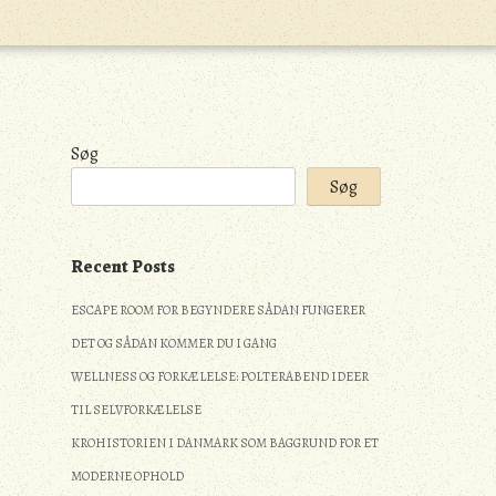
Søg
Søg
Recent Posts
ESCAPE ROOM FOR BEGYNDERE SÅDAN FUNGERER
DET OG SÅDAN KOMMER DU I GANG
WELLNESS OG FORKÆLELSE: POLTERABEND IDEER
TIL SELVFORKÆLELSE
KROHISTORIEN I DANMARK SOM BAGGRUND FOR ET
MODERNE OPHOLD