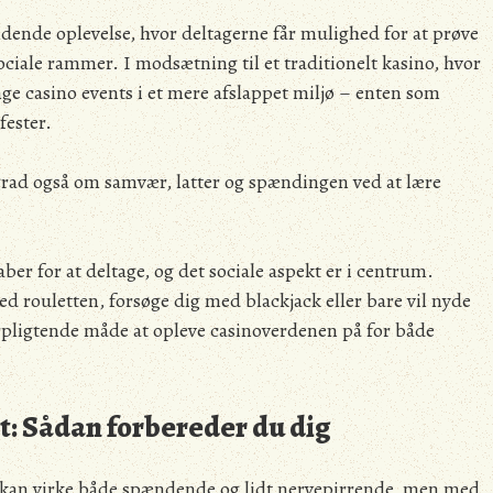
ende oplevelse, hvor deltagerne får mulighed for at prøve
ociale rammer. I modsætning til et traditionelt kasino, hvor
nge casino events i et mere afslappet miljø – enten som
fester.
grad også om samvær, latter og spændingen ved at lære
er for at deltage, og det sociale aspekt er i centrum.
 rouletten, forsøge dig med blackjack eller bare vil nyde
orpligtende måde at opleve casinoverdenen på for både
nt: Sådan forbereder du dig
ang kan virke både spændende og lidt nervepirrende, men med