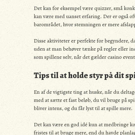
Det kan for eksempel være quizzer, små konku
kan være med uanset erfaring. Der er også of
barområdet, hvor stemningen er mere afslappe
Disse aktiviteter er perfekte for begyndere, d
uden at man behøver tænke på regler eller ind
som spillene selv, når det gælder casino event
Tips til at holde styr på dit s
En af de vigtigste ting at huske, når du deltage
med at sætte et fast beløb, du vil bruge på s
bliver intens, og du får lyst til at spille mere.
Det kan være en god idé kun at medbringe kon
fristes til at bruge mere, end du havde planla