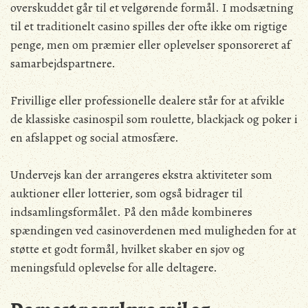
overskuddet går til et velgørende formål. I modsætning
til et traditionelt casino spilles der ofte ikke om rigtige
penge, men om præmier eller oplevelser sponsoreret af
samarbejdspartnere.
Frivillige eller professionelle dealere står for at afvikle
de klassiske casinospil som roulette, blackjack og poker i
en afslappet og social atmosfære.
Undervejs kan der arrangeres ekstra aktiviteter som
auktioner eller lotterier, som også bidrager til
indsamlingsformålet. På den måde kombineres
spændingen ved casinoverdenen med muligheden for at
støtte et godt formål, hvilket skaber en sjov og
meningsfuld oplevelse for alle deltagere.