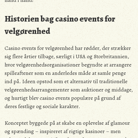
hånd i hånd!
Historien bag casino events for
velgørenhed
Casino events for velgørenhed har rødder, der strækker
sig flere årtier tilbage, særligt i USA og Storbritannien,
hvor velgørenhedsorganisationer begyndte at arrangere
spilleaftener som en anderledes måde at samle penge
ind på. Ideen opstod som et alternativ til traditionelle
velgørenhedsarrangementer som auktioner og middage,
og hurtigt blev casino events populære på grund af
deres festlige og sociale karakter.
Konceptet byggede på at skabe en oplevelse af glamour
og spænding – inspireret af rigtige kasinoer – men