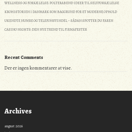
WELLNESS OG FORKÆLELSE: POLTERABEND IDEER TIL SELVFORKÆLELSE
KROHISTORIEN I DANMARK SOM BAGGRUND FOR ET MODERNE OPHOLD
UKENDTE NUMRE OG TELEFONSVINDEL – SÅDAN SPOTTER DU FAREN
CASINO NIGHTS: DEN NYE TREND TIL FIRMAFESTER
Recent Comments
Der er ingen kommentarer at vise.
Archives
august 2026