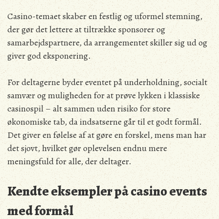
Casino-temaet skaber en festlig og uformel stemning,
der gør det lettere at tiltrække sponsorer og
samarbejdspartnere, da arrangementet skiller sig ud og
giver god eksponering.
For deltagerne byder eventet på underholdning, socialt
samvær og muligheden for at prøve lykken i klassiske
casinospil – alt sammen uden risiko for store
økonomiske tab, da indsatserne går til et godt formål.
Det giver en følelse af at gøre en forskel, mens man har
det sjovt, hvilket gør oplevelsen endnu mere
meningsfuld for alle, der deltager.
Kendte eksempler på casino events
med formål