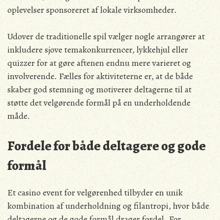
oplevelser sponsoreret af lokale virksomheder.
Udover de traditionelle spil vælger nogle arrangører at
inkludere sjove temakonkurrencer, lykkehjul eller
quizzer for at gøre aftenen endnu mere varieret og
involverende. Fælles for aktiviteterne er, at de både
skaber god stemning og motiverer deltagerne til at
støtte det velgørende formål på en underholdende
måde.
Fordele for både deltagere og gode
formål
Et casino event for velgørenhed tilbyder en unik
kombination af underholdning og filantropi, hvor både
deltagerne og de gode formål drager fordel. For