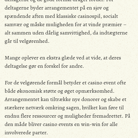
deltagerne byder arrangementet på en sjov og
spændende aften med klassiske casinospil, socialt
samvær og måske muligheden for at vinde præmier –
alt sammen uden dårlig samvittighed, da indtægterne
går til velgørenhed.
Mange oplever en ekstra glæde ved at vide, at deres
deltagelse gør en forskel for andre.
For de velgørende formål betyder et casino event ofte
både økonomisk støtte og øget opmærksomhed.
Arrangementet kan tiltrække nye donorer og skabe et
stærkere netværk omkring sagen, hvilket kan føre til
endnu flere ressourcer og muligheder fremadrettet. På
den måde bliver casino events en win-win for alle
involverede parter.