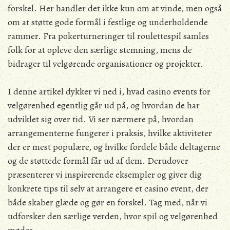
forskel. Her handler det ikke kun om at vinde, men også
om at støtte gode formål i festlige og underholdende
rammer. Fra pokerturneringer til roulettespil samles
folk for at opleve den særlige stemning, mens de
bidrager til velgørende organisationer og projekter.
I denne artikel dykker vi ned i, hvad casino events for
velgørenhed egentlig går ud på, og hvordan de har
udviklet sig over tid. Vi ser nærmere på, hvordan
arrangementerne fungerer i praksis, hvilke aktiviteter
der er mest populære, og hvilke fordele både deltagerne
og de støttede formål får ud af dem. Derudover
præsenterer vi inspirerende eksempler og giver dig
konkrete tips til selv at arrangere et casino event, der
både skaber glæde og gør en forskel. Tag med, når vi
udforsker den særlige verden, hvor spil og velgørenhed