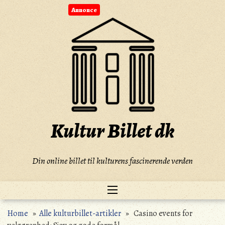
Skip
Annonce
to
content
Kultur Billet dk
Din online billet til kulturens fascinerende verden
Home
»
Alle kulturbillet-artikler
» Casino events for