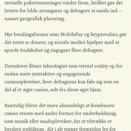
virtuelle pokerturneringer vinder frem, hvilket gør det
lettere for både arrangører og deltagere at samle ind –
uanset geografisk placering.
Nye betalingsformer som MobilePay og kryptovaluta gør
det nemt at donere, og sociale medier hjælper med at
sprede budskabet og engagere flere deltagere.
Derudover åbner teknologier som virtual reality op for
endnu mere interaktive og engagerende
casinooplevelser, hvor deltagerne kan føle sig som en
del af et ægte casino, selv fra deres eget hjem.
Samtidig bliver det mere almindeligt at kombinere
casino events med andre former for underholdning,
som musik eller madoplevelser, for at tiltrække et
bredere publikum. Alt i alt tegner fremtiden lys for