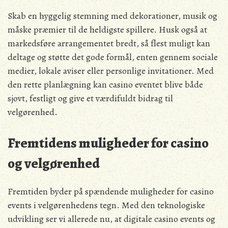
Skab en hyggelig stemning med dekorationer, musik og
måske præmier til de heldigste spillere. Husk også at
markedsføre arrangementet bredt, så flest muligt kan
deltage og støtte det gode formål, enten gennem sociale
medier, lokale aviser eller personlige invitationer. Med
den rette planlægning kan casino eventet blive både
sjovt, festligt og give et værdifuldt bidrag til
velgørenhed.
Fremtidens muligheder for casino
og velgørenhed
Fremtiden byder på spændende muligheder for casino
events i velgørenhedens tegn. Med den teknologiske
udvikling ser vi allerede nu, at digitale casino events og