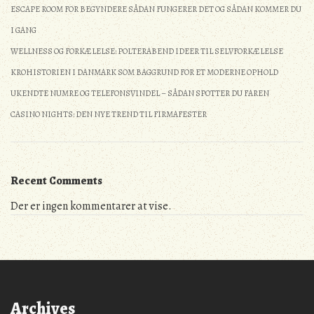
ESCAPE ROOM FOR BEGYNDERE SÅDAN FUNGERER DET OG SÅDAN KOMMER DU
I GANG
WELLNESS OG FORKÆLELSE: POLTERABEND IDEER TIL SELVFORKÆLELSE
KROHISTORIEN I DANMARK SOM BAGGRUND FOR ET MODERNE OPHOLD
UKENDTE NUMRE OG TELEFONSVINDEL – SÅDAN SPOTTER DU FAREN
CASINO NIGHTS: DEN NYE TREND TIL FIRMAFESTER
Recent Comments
Der er ingen kommentarer at vise.
Archives