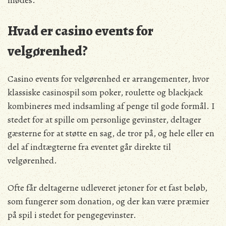
mødes.
Hvad er casino events for
velgørenhed?
Casino events for velgørenhed er arrangementer, hvor
klassiske casinospil som poker, roulette og blackjack
kombineres med indsamling af penge til gode formål. I
stedet for at spille om personlige gevinster, deltager
gæsterne for at støtte en sag, de tror på, og hele eller en
del af indtægterne fra eventet går direkte til
velgørenhed.
Ofte får deltagerne udleveret jetoner for et fast beløb,
som fungerer som donation, og der kan være præmier
på spil i stedet for pengegevinster.