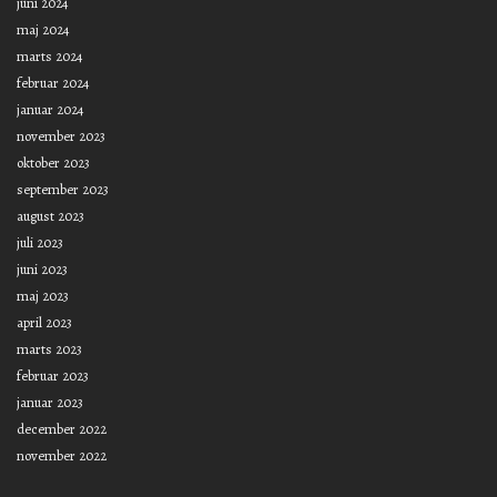
juni 2024
maj 2024
marts 2024
februar 2024
januar 2024
november 2023
oktober 2023
september 2023
august 2023
juli 2023
juni 2023
maj 2023
april 2023
marts 2023
februar 2023
januar 2023
december 2022
november 2022