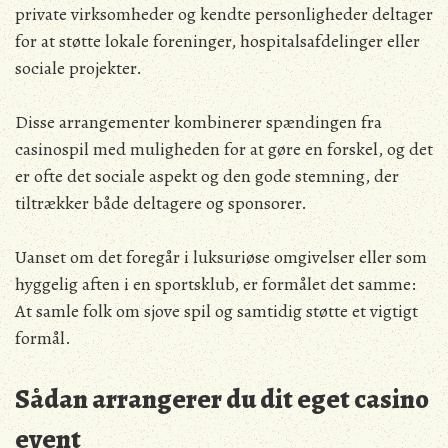
private virksomheder og kendte personligheder deltager
for at støtte lokale foreninger, hospitalsafdelinger eller
sociale projekter.
Disse arrangementer kombinerer spændingen fra
casinospil med muligheden for at gøre en forskel, og det
er ofte det sociale aspekt og den gode stemning, der
tiltrækker både deltagere og sponsorer.
Uanset om det foregår i luksuriøse omgivelser eller som
hyggelig aften i en sportsklub, er formålet det samme:
At samle folk om sjove spil og samtidig støtte et vigtigt
formål.
Sådan arrangerer du dit eget casino
event