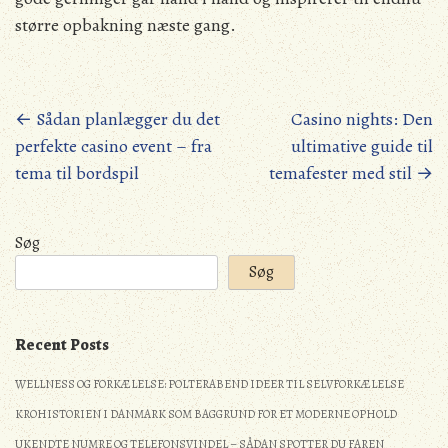
større opbakning næste gang.
Posts
←
Sådan planlægger du det
Casino nights: Den
perfekte casino event – fra
ultimative guide til
navigation
tema til bordspil
temafester med stil
→
Søg
Søg
Recent Posts
WELLNESS OG FORKÆLELSE: POLTERABEND IDEER TIL SELVFORKÆLELSE
KROHISTORIEN I DANMARK SOM BAGGRUND FOR ET MODERNE OPHOLD
UKENDTE NUMRE OG TELEFONSVINDEL – SÅDAN SPOTTER DU FAREN