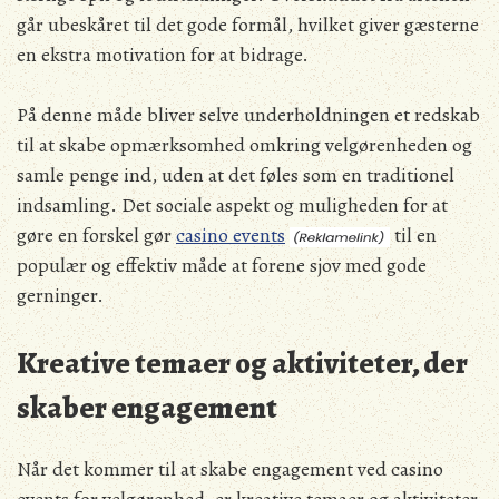
går ubeskåret til det gode formål, hvilket giver gæsterne
en ekstra motivation for at bidrage.
På denne måde bliver selve underholdningen et redskab
til at skabe opmærksomhed omkring velgørenheden og
samle penge ind, uden at det føles som en traditionel
indsamling. Det sociale aspekt og muligheden for at
gøre en forskel gør
casino events
til en
populær og effektiv måde at forene sjov med gode
gerninger.
Kreative temaer og aktiviteter, der
skaber engagement
Når det kommer til at skabe engagement ved casino