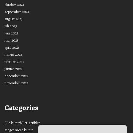
oktober 2023
september 2023
august 2023
juli 2023
juni 2023
maj 2023
april 2023
marts 2023
februar 2023
januar 2023
december 2022
november 2022
Categories
Alle kulturbillet-artikler
Meget mere kultur