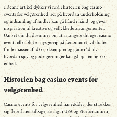
I denne artikel dykker vi ned i historien bag casino
events for velgørenhed, ser på hvordan underholdning
og indsamling af midler kan gå hånd i hånd, og giver
inspiration til kreative og vellykkede arrangementer.
Uanset om du drømmer om at arrangere dit eget casino
event, eller blot er nysgerrig på fænomenet, vil du her
finde masser af idéer, eksempler og gode råd til,
hvordan sjov og gode gerninger kan gå op i en højere
enhed.
Historien bag casino events for
velgørenhed
Casino events for velgørenhed har rødder, der strækker
sig flere årtier tilbage, særligt i USA og Storbritannien,