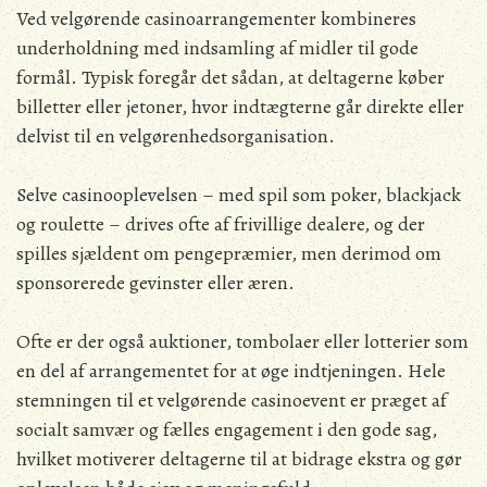
Ved velgørende casinoarrangementer kombineres
underholdning med indsamling af midler til gode
formål. Typisk foregår det sådan, at deltagerne køber
billetter eller jetoner, hvor indtægterne går direkte eller
delvist til en velgørenhedsorganisation.
Selve casinooplevelsen – med spil som poker, blackjack
og roulette – drives ofte af frivillige dealere, og der
spilles sjældent om pengepræmier, men derimod om
sponsorerede gevinster eller æren.
Ofte er der også auktioner, tombolaer eller lotterier som
en del af arrangementet for at øge indtjeningen. Hele
stemningen til et velgørende casinoevent er præget af
socialt samvær og fælles engagement i den gode sag,
hvilket motiverer deltagerne til at bidrage ekstra og gør