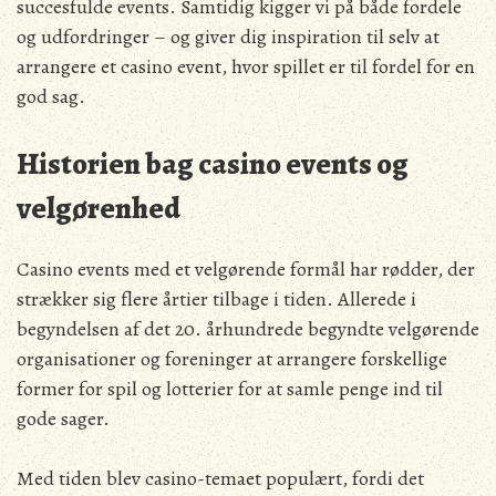
succesfulde events. Samtidig kigger vi på både fordele
og udfordringer – og giver dig inspiration til selv at
arrangere et casino event, hvor spillet er til fordel for en
god sag.
Historien bag casino events og
velgørenhed
Casino events med et velgørende formål har rødder, der
strækker sig flere årtier tilbage i tiden. Allerede i
begyndelsen af det 20. århundrede begyndte velgørende
organisationer og foreninger at arrangere forskellige
former for spil og lotterier for at samle penge ind til
gode sager.
Med tiden blev casino-temaet populært, fordi det