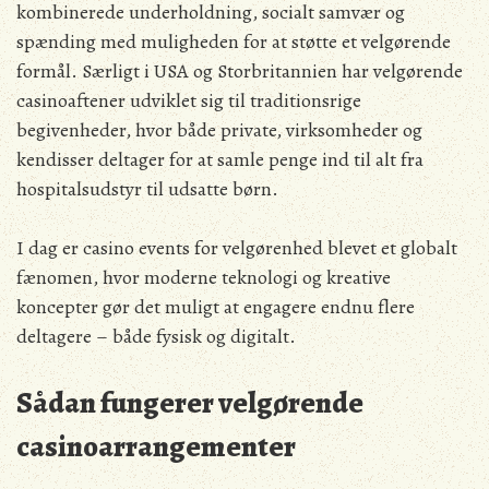
kombinerede underholdning, socialt samvær og
spænding med muligheden for at støtte et velgørende
formål. Særligt i USA og Storbritannien har velgørende
casinoaftener udviklet sig til traditionsrige
begivenheder, hvor både private, virksomheder og
kendisser deltager for at samle penge ind til alt fra
hospitalsudstyr til udsatte børn.
I dag er casino events for velgørenhed blevet et globalt
fænomen, hvor moderne teknologi og kreative
koncepter gør det muligt at engagere endnu flere
deltagere – både fysisk og digitalt.
Sådan fungerer velgørende
casinoarrangementer