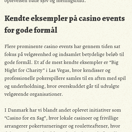
oplevelsen både sjov og meningsfuld.
Kendte eksempler på casino events
for gode formål
Flere prominente casino events har gennem tiden sat
fokus på velgørenhed og indsamlet betydelige beløb til
gode formål. Et af de mest kendte eksempler er “Big
Night for Charity” i Las Vegas, hvor kendisser og
professionelle pokerspillere samles til en aften med spil
og underholdning, hvor overskuddet går til udvalgte
velgørende organisationer.
I Danmark har vi blandt andet oplevet initiativer som
“Casino for en Sag”, hvor lokale casinoer og frivillige
arrangerer pokerturneringer og rouletteaftener, hvor