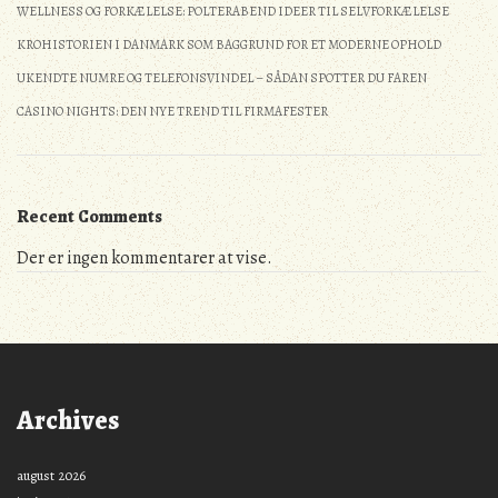
WELLNESS OG FORKÆLELSE: POLTERABEND IDEER TIL SELVFORKÆLELSE
KROHISTORIEN I DANMARK SOM BAGGRUND FOR ET MODERNE OPHOLD
UKENDTE NUMRE OG TELEFONSVINDEL – SÅDAN SPOTTER DU FAREN
CASINO NIGHTS: DEN NYE TREND TIL FIRMAFESTER
Recent Comments
Der er ingen kommentarer at vise.
Archives
august 2026