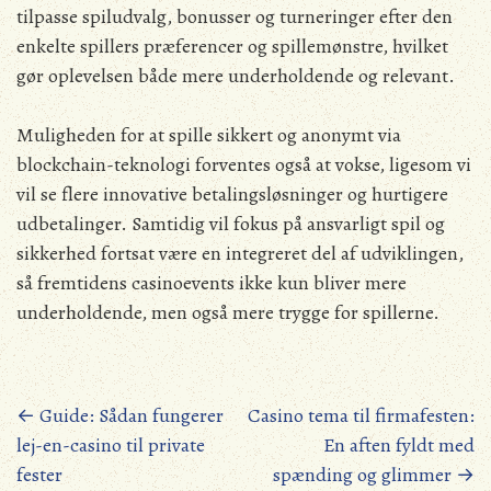
tilpasse spiludvalg, bonusser og turneringer efter den
enkelte spillers præferencer og spillemønstre, hvilket
gør oplevelsen både mere underholdende og relevant.
Muligheden for at spille sikkert og anonymt via
blockchain-teknologi forventes også at vokse, ligesom vi
vil se flere innovative betalingsløsninger og hurtigere
udbetalinger. Samtidig vil fokus på ansvarligt spil og
sikkerhed fortsat være en integreret del af udviklingen,
så fremtidens casinoevents ikke kun bliver mere
underholdende, men også mere trygge for spillerne.
Posts
←
Guide: Sådan fungerer
Casino tema til firmafesten:
lej-en-casino til private
En aften fyldt med
navigation
fester
spænding og glimmer
→