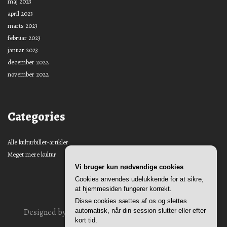
maj 2023
april 2023
marts 2023
februar 2023
januar 2023
december 2022
november 2022
Categories
Alle kulturbillet-artikler
Meget mere kultur
Vi bruger kun nødvendige cookies
Cookies anvendes udelukkende for at sikre,
at hjemmesiden fungerer korrekt.
Disse cookies sættes af os og slettes
Designed by
Nasio Themes
||
Powered by
WordPress
automatisk, når din session slutter eller efter
kort tid.