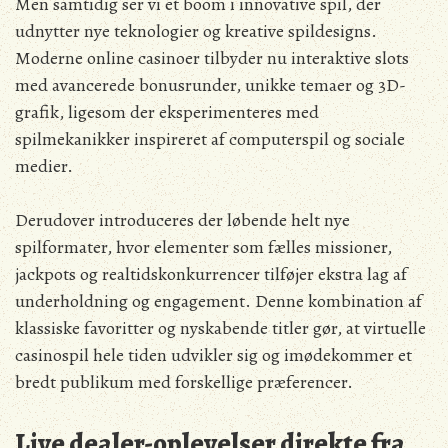
Men samtidig ser vi et boom i innovative spil, der
udnytter nye teknologier og kreative spildesigns.
Moderne online casinoer tilbyder nu interaktive slots
med avancerede bonusrunder, unikke temaer og 3D-
grafik, ligesom der eksperimenteres med
spilmekanikker inspireret af computerspil og sociale
medier.
Derudover introduceres der løbende helt nye
spilformater, hvor elementer som fælles missioner,
jackpots og realtidskonkurrencer tilføjer ekstra lag af
underholdning og engagement. Denne kombination af
klassiske favoritter og nyskabende titler gør, at virtuelle
casinospil hele tiden udvikler sig og imødekommer et
bredt publikum med forskellige præferencer.
Live dealer-oplevelser direkte fra