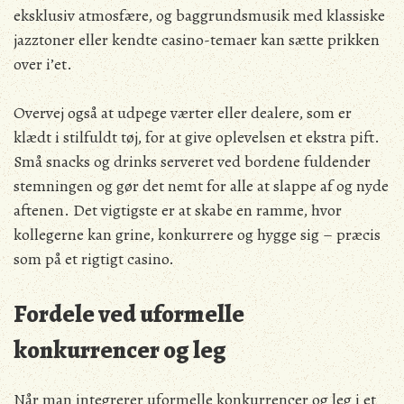
eksklusiv atmosfære, og baggrundsmusik med klassiske
jazztoner eller kendte casino-temaer kan sætte prikken
over i’et.
Overvej også at udpege værter eller dealere, som er
klædt i stilfuldt tøj, for at give oplevelsen et ekstra pift.
Små snacks og drinks serveret ved bordene fuldender
stemningen og gør det nemt for alle at slappe af og nyde
aftenen. Det vigtigste er at skabe en ramme, hvor
kollegerne kan grine, konkurrere og hygge sig – præcis
som på et rigtigt casino.
Fordele ved uformelle
konkurrencer og leg
Når man integrerer uformelle konkurrencer og leg i et