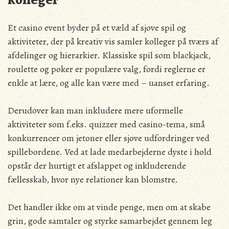
Et casino event byder på et væld af sjove spil og
aktiviteter, der på kreativ vis samler kolleger på tværs af
afdelinger og hierarkier. Klassiske spil som blackjack,
roulette og poker er populære valg, fordi reglerne er
enkle at lære, og alle kan være med – uanset erfaring.
Derudover kan man inkludere mere uformelle
aktiviteter som f.eks. quizzer med casino-tema, små
konkurrencer om jetoner eller sjove udfordringer ved
spillebordene. Ved at lade medarbejderne dyste i hold
opstår der hurtigt et afslappet og inkluderende
fællesskab, hvor nye relationer kan blomstre.
Det handler ikke om at vinde penge, men om at skabe
grin, gode samtaler og styrke samarbejdet gennem leg