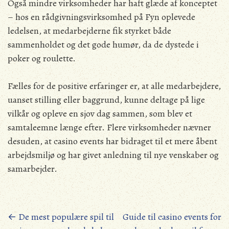
Også mindre virksomheder har haft glæde af konceptet
– hos en rådgivningsvirksomhed på Fyn oplevede
ledelsen, at medarbejderne fik styrket både
sammenholdet og det gode humør, da de dystede i
poker og roulette.
Fælles for de positive erfaringer er, at alle medarbejdere,
uanset stilling eller baggrund, kunne deltage på lige
vilkår og opleve en sjov dag sammen, som blev et
samtaleemne længe efter. Flere virksomheder nævner
desuden, at casino events har bidraget til et mere åbent
arbejdsmiljø og har givet anledning til nye venskaber og
samarbejder.
Posts
←
De mest populære spil til
Guide til casino events for