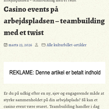
arbejdspladsen – teambuilding med et twist
Casino events på
arbejdspladsen – teambuilding
med et twist
marts 23, 2026
Alle kulturbillet-artikler
Er du på udkig efter en ny, sjov og engagerende måde at
styrke sammenholdet på din arbejdsplads? Så kan et
casino event være svaret. Teambuilding handler i dag