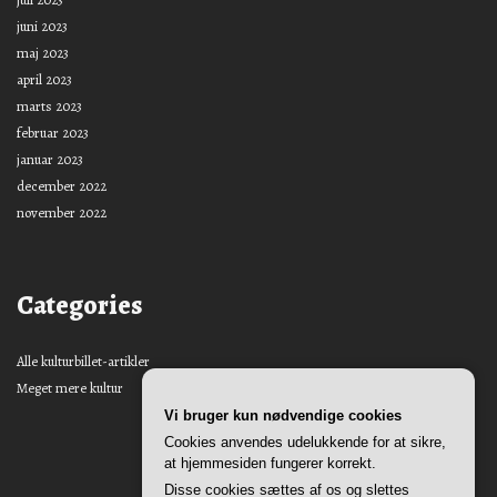
juni 2023
maj 2023
april 2023
marts 2023
februar 2023
januar 2023
december 2022
november 2022
Categories
Alle kulturbillet-artikler
Meget mere kultur
Vi bruger kun nødvendige cookies
Cookies anvendes udelukkende for at sikre,
at hjemmesiden fungerer korrekt.
Disse cookies sættes af os og slettes