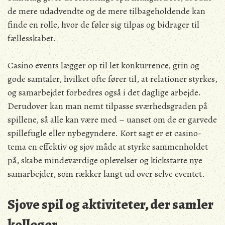
de mere udadvendte og de mere tilbageholdende kan
finde en rolle, hvor de føler sig tilpas og bidrager til
fællesskabet.
Casino events lægger op til let konkurrence, grin og
gode samtaler, hvilket ofte fører til, at relationer styrkes,
og samarbejdet forbedres også i det daglige arbejde.
Derudover kan man nemt tilpasse sværhedsgraden på
spillene, så alle kan være med – uanset om de er garvede
spillefugle eller nybegyndere. Kort sagt er et casino-
tema en effektiv og sjov måde at styrke sammenholdet
på, skabe mindeværdige oplevelser og kickstarte nye
samarbejder, som rækker langt ud over selve eventet.
Sjove spil og aktiviteter, der samler
kolleger