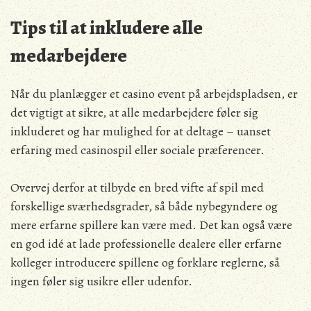
Tips til at inkludere alle
medarbejdere
Når du planlægger et casino event på arbejdspladsen, er
det vigtigt at sikre, at alle medarbejdere føler sig
inkluderet og har mulighed for at deltage – uanset
erfaring med casinospil eller sociale præferencer.
Overvej derfor at tilbyde en bred vifte af spil med
forskellige sværhedsgrader, så både nybegyndere og
mere erfarne spillere kan være med. Det kan også være
en god idé at lade professionelle dealere eller erfarne
kolleger introducere spillene og forklare reglerne, så
ingen føler sig usikre eller udenfor.