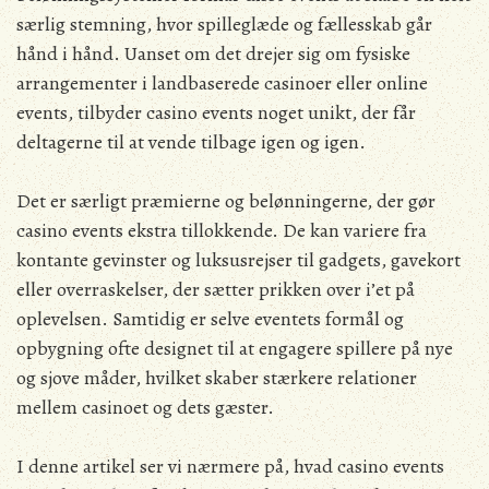
særlig stemning, hvor spilleglæde og fællesskab går
hånd i hånd. Uanset om det drejer sig om fysiske
arrangementer i landbaserede casinoer eller online
events, tilbyder casino events noget unikt, der får
deltagerne til at vende tilbage igen og igen.
Det er særligt præmierne og belønningerne, der gør
casino events ekstra tillokkende. De kan variere fra
kontante gevinster og luksusrejser til gadgets, gavekort
eller overraskelser, der sætter prikken over i’et på
oplevelsen. Samtidig er selve eventets formål og
opbygning ofte designet til at engagere spillere på nye
og sjove måder, hvilket skaber stærkere relationer
mellem casinoet og dets gæster.
I denne artikel ser vi nærmere på, hvad casino events