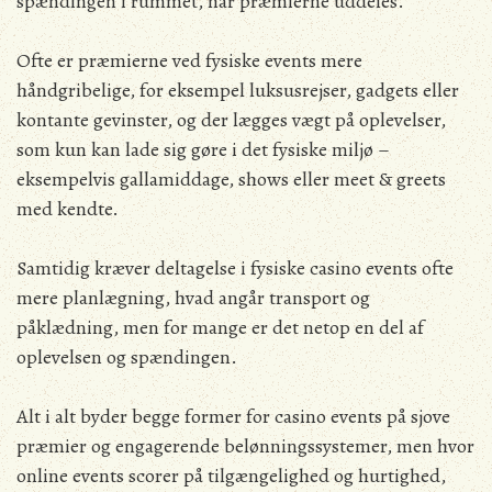
spændingen i rummet, når præmierne uddeles.
Ofte er præmierne ved fysiske events mere
håndgribelige, for eksempel luksusrejser, gadgets eller
kontante gevinster, og der lægges vægt på oplevelser,
som kun kan lade sig gøre i det fysiske miljø –
eksempelvis gallamiddage, shows eller meet & greets
med kendte.
Samtidig kræver deltagelse i fysiske casino events ofte
mere planlægning, hvad angår transport og
påklædning, men for mange er det netop en del af
oplevelsen og spændingen.
Alt i alt byder begge former for casino events på sjove
præmier og engagerende belønningssystemer, men hvor
online events scorer på tilgængelighed og hurtighed,