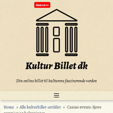
Skip
Annonce
to
content
Kultur Billet dk
Din online billet til kulturens fascinerende verden
Home
»
Alle kulturbillet-artikler
» Casino events: Sjove