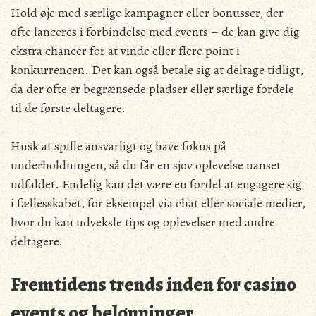
Hold øje med særlige kampagner eller bonusser, der
ofte lanceres i forbindelse med events – de kan give dig
ekstra chancer for at vinde eller flere point i
konkurrencen. Det kan også betale sig at deltage tidligt,
da der ofte er begrænsede pladser eller særlige fordele
til de første deltagere.
Husk at spille ansvarligt og have fokus på
underholdningen, så du får en sjov oplevelse uanset
udfaldet. Endelig kan det være en fordel at engagere sig
i fællesskabet, for eksempel via chat eller sociale medier,
hvor du kan udveksle tips og oplevelser med andre
deltagere.
Fremtidens trends inden for casino
events og belønninger