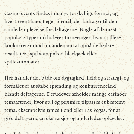
Casino events findes i mange forskellige former, og
hvert event har sit eget formål, der bidrager til den
samlede oplevelse for deltagerne. Nogle af de mest
populære typer inkluderer turneringer, hvor spillere
konkurrerer mod hinanden om at opnå de bedste
resultater i spil som poker, blackjack eller
spilleautomater.
Her handler det både om dygtighed, held og strategi, og
formålet er at skabe spænding og konkurrenceånd
blandt deltagerne. Derudover afholder mange casinoer
temaaftener, hvor spil og præmier tilpasses et bestemt
tema, eksempelvis James Bond eller Las Vegas, for at
give deltagerne en ekstra sjov og anderledes oplevelse.