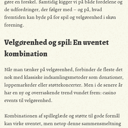
gøre en forskel. Samtidig kigger vi på både fordelene og
de udfordringer, der følger med – og på, hvad
fremtiden kan byde på for spil og velgørenhed i skøn
forening.
Velgørenhed og spil: En uventet
kombination
Når man tænker på velgørenhed, forbinder de fleste det
nok med klassiske indsamlingsmetoder som donationer,
loppemarkeder eller støttekoncerter. Men i de senere år
har en ny og overraskende trend vundet frem: casino
events til velgørenhed.
Kombinationen af spilleglæde og støtte til gode formål
kan virke uventet, men netop denne sammensmeltning