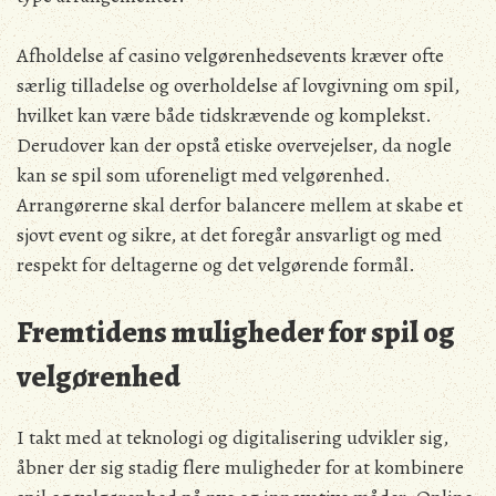
Afholdelse af casino velgørenhedsevents kræver ofte
særlig tilladelse og overholdelse af lovgivning om spil,
hvilket kan være både tidskrævende og komplekst.
Derudover kan der opstå etiske overvejelser, da nogle
kan se spil som uforeneligt med velgørenhed.
Arrangørerne skal derfor balancere mellem at skabe et
sjovt event og sikre, at det foregår ansvarligt og med
respekt for deltagerne og det velgørende formål.
Fremtidens muligheder for spil og
velgørenhed
I takt med at teknologi og digitalisering udvikler sig,
åbner der sig stadig flere muligheder for at kombinere