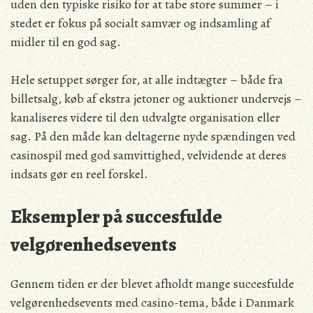
uden den typiske risiko for at tabe store summer – i
stedet er fokus på socialt samvær og indsamling af
midler til en god sag.
Hele setuppet sørger for, at alle indtægter – både fra
billetsalg, køb af ekstra jetoner og auktioner undervejs –
kanaliseres videre til den udvalgte organisation eller
sag. På den måde kan deltagerne nyde spændingen ved
casinospil med god samvittighed, velvidende at deres
indsats gør en reel forskel.
Eksempler på succesfulde
velgørenhedsevents
Gennem tiden er der blevet afholdt mange succesfulde
velgørenhedsevents med casino-tema, både i Danmark