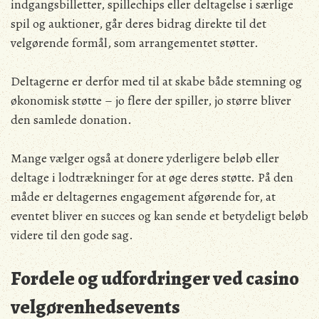
indgangsbilletter, spillechips eller deltagelse i særlige
spil og auktioner, går deres bidrag direkte til det
velgørende formål, som arrangementet støtter.
Deltagerne er derfor med til at skabe både stemning og
økonomisk støtte – jo flere der spiller, jo større bliver
den samlede donation.
Mange vælger også at donere yderligere beløb eller
deltage i lodtrækninger for at øge deres støtte. På den
måde er deltagernes engagement afgørende for, at
eventet bliver en succes og kan sende et betydeligt beløb
videre til den gode sag.
Fordele og udfordringer ved casino
velgørenhedsevents