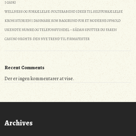
I GANG
WELLNESS OG FORKÆLELSE: POLTERABEND IDEER TIL SELVFORKÆLELSE
KROHISTORIEN I DANMARK SOM BAGGRUND FOR ET MODERNE OPHOLD
UKENDTE NUMRE OG TELEFONSVINDEL – SÅDAN SPOTTER DU FAREN
CASINO NIGHTS: DEN NYE TREND TIL FIRMAFESTER
Recent Comments
Der er ingen kommentarer at vise.
Archives