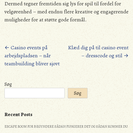
Dermed tegner fremtiden sig lys for spil til fordel for
velgørenhed – med endnu flere kreative og engagerende
muligheder for at støtte gode formål.
Posts
←
Casino events på
Klæd dig på til casino event
arbejdspladsen – når
– dresscode og stil
→
navigation
teambuilding bliver sjovt
Søg
Søg
Recent Posts
ESCAPE ROOM FOR BEGYNDERE SÅDAN FUNGERER DET OG SÅDAN KOMMER DU