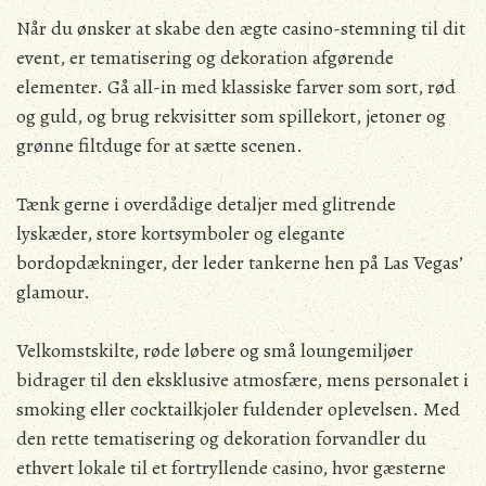
Når du ønsker at skabe den ægte casino-stemning til dit
event, er tematisering og dekoration afgørende
elementer. Gå all-in med klassiske farver som sort, rød
og guld, og brug rekvisitter som spillekort, jetoner og
grønne filtduge for at sætte scenen.
Tænk gerne i overdådige detaljer med glitrende
lyskæder, store kortsymboler og elegante
bordopdækninger, der leder tankerne hen på Las Vegas’
glamour.
Velkomstskilte, røde løbere og små loungemiljøer
bidrager til den eksklusive atmosfære, mens personalet i
smoking eller cocktailkjoler fuldender oplevelsen. Med
den rette tematisering og dekoration forvandler du
ethvert lokale til et fortryllende casino, hvor gæsterne