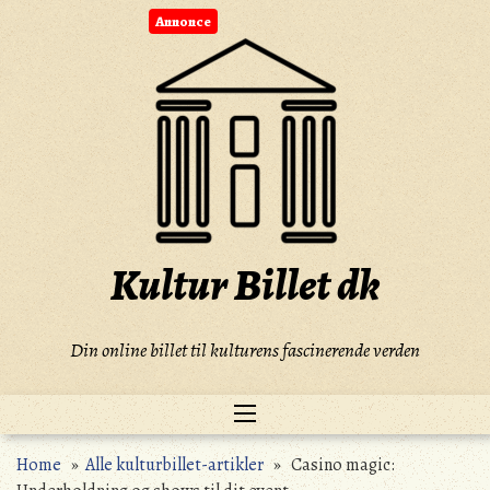
Skip
Annonce
to
content
Kultur Billet dk
Din online billet til kulturens fascinerende verden
Home
»
Alle kulturbillet-artikler
» Casino magic: