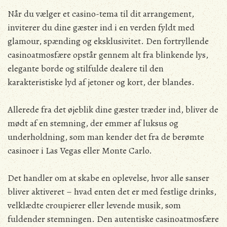
Når du vælger et casino-tema til dit arrangement,
inviterer du dine gæster ind i en verden fyldt med
glamour, spænding og eksklusivitet. Den fortryllende
casinoatmosfære opstår gennem alt fra blinkende lys,
elegante borde og stilfulde dealere til den
karakteristiske lyd af jetoner og kort, der blandes.
Allerede fra det øjeblik dine gæster træder ind, bliver de
mødt af en stemning, der emmer af luksus og
underholdning, som man kender det fra de berømte
casinoer i Las Vegas eller Monte Carlo.
Det handler om at skabe en oplevelse, hvor alle sanser
bliver aktiveret – hvad enten det er med festlige drinks,
velklædte croupierer eller levende musik, som
fuldender stemningen. Den autentiske casinoatmosfære