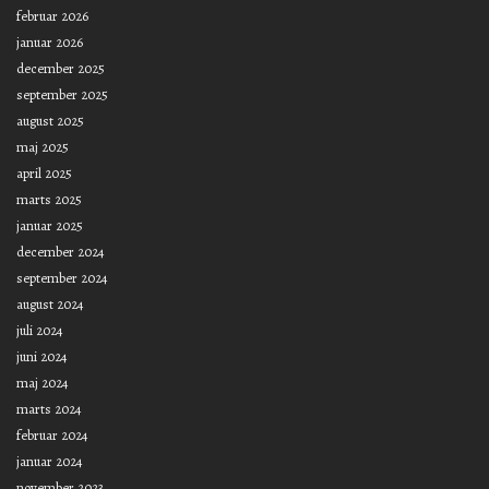
februar 2026
januar 2026
december 2025
september 2025
august 2025
maj 2025
april 2025
marts 2025
januar 2025
december 2024
september 2024
august 2024
juli 2024
juni 2024
maj 2024
marts 2024
februar 2024
januar 2024
november 2023