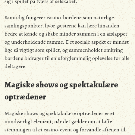
sig i spillet på tværs af selskabet.
Samtidig fungerer casino-bordene som naturlige
samlingspunkter, hvor gæsterne kan lære hinanden
bedre at kende og skabe minder sammen i en afslappet
og underholdende ramme. Det sociale aspekt er mindst
lige så vigtigt som spillet, og sammenholdet omkring
bordene bidrager til en uforglemmelig oplevelse for alle
deltagere.
Magiske shows og spektakulære
optrædener
Magiske shows og spektakulære optrædener er et
uundværligt element, når det gælder om at løfte
stemningen til et casino-event og forvandle aftenen til