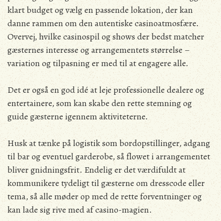
klart budget og vælg en passende lokation, der kan
danne rammen om den autentiske casinoatmosfære.
Overvej, hvilke casinospil og shows der bedst matcher
gæsternes interesse og arrangementets størrelse –
variation og tilpasning er med til at engagere alle.
Det er også en god idé at leje professionelle dealere og
entertainere, som kan skabe den rette stemning og
guide gæsterne igennem aktiviteterne.
Husk at tænke på logistik som bordopstillinger, adgang
til bar og eventuel garderobe, så flowet i arrangementet
bliver gnidningsfrit. Endelig er det værdifuldt at
kommunikere tydeligt til gæsterne om dresscode eller
tema, så alle møder op med de rette forventninger og
kan lade sig rive med af casino-magien.