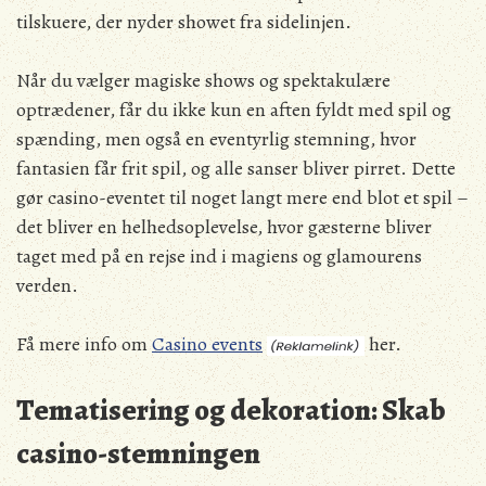
tilskuere, der nyder showet fra sidelinjen.
Når du vælger magiske shows og spektakulære
optrædener, får du ikke kun en aften fyldt med spil og
spænding, men også en eventyrlig stemning, hvor
fantasien får frit spil, og alle sanser bliver pirret. Dette
gør casino-eventet til noget langt mere end blot et spil –
det bliver en helhedsoplevelse, hvor gæsterne bliver
taget med på en rejse ind i magiens og glamourens
verden.
Få mere info om
Casino events
her.
Tematisering og dekoration: Skab
casino-stemningen