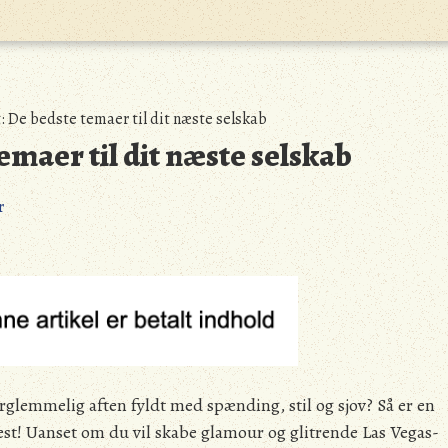
 De bedste temaer til dit næste selskab
emaer til dit næste selskab
r
lemmelig aften fyldt med spænding, stil og sjov? Så er en
fest! Uanset om du vil skabe glamour og glitrende Las Vegas-