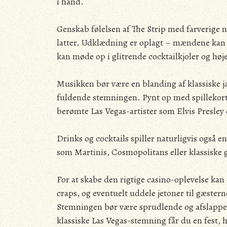
i hånd.
Genskab følelsen af The Strip med farverige n
latter. Udklædning er oplagt – mændene kan 
kan møde op i glitrende cocktailkjoler og høj
Musikken bør være en blanding af klassiske ja
fuldende stemningen. Pynt op med spillekort
berømte Las Vegas-artister som Elvis Presley 
Drinks og cocktails spiller naturligvis også en
som Martinis, Cosmopolitans eller klassiske g
For at skabe den rigtige casino-oplevelse kan
craps, og eventuelt uddele jetoner til gæster
Stemningen bør være sprudlende og afslappet,
klassiske Las Vegas-stemning får du en fest, 