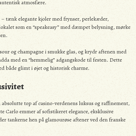
 autentisk atmosfære.
øj – tænk elegante kjoler med frynser, perlekæder,
t lokalet som en “speakeasy” med dæmpet belysning, mørke
gen.
y sour og champagne i smukke glas, og krydr aftenen med
ndda med en “hemmelig” adgangskode til festen. Dette
ed både glimt i øjet og historisk charme.
sivitet
n absolutte top af casino-verdenens luksus og raffinement,
e Carlo emmer af sofistikeret elegance, eksklusive
eder tankerne hen på glamourøse aftener ved den franske