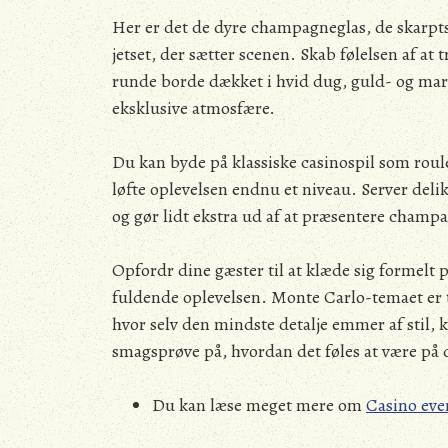
Her er det de dyre champagneglas, de skarptskå
jetset, der sætter scenen. Skab følelsen af a
runde borde dækket i hvid dug, guld- og mar
eksklusive atmosfære.
Du kan byde på klassiske casinospil som roule
løfte oplevelsen endnu et niveau. Server deli
og gør lidt ekstra ud af at præsentere cham
Opfordr dine gæster til at klæde sig formelt p
fuldende oplevelsen. Monte Carlo-temaet er 
hvor selv den mindste detalje emmer af stil, kl
smagsprøve på, hvordan det føles at være på 
Du kan læse meget mere om
Casino eve