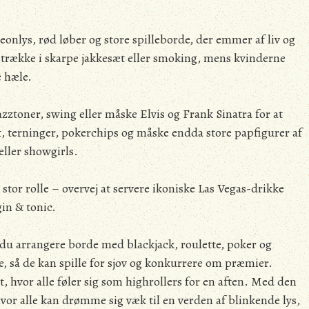
eonlys, rød løber og store spilleborde, der emmer af liv og
trække i skarpe jakkesæt eller smoking, mens kvinderne
e hæle.
zztoner, swing eller måske Elvis og Frank Sinatra for at
, terninger, pokerchips og måske endda store papfigurer af
eller showgirls.
 stor rolle – overvej at servere ikoniske Las Vegas-drikke
in & tonic.
 du arrangere borde med blackjack, roulette, poker og
ne, så de kan spille for sjov og konkurrere om præmier.
 hvor alle føler sig som highrollers for en aften. Med den
hvor alle kan drømme sig væk til en verden af blinkende lys,