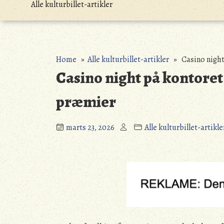
Alle kulturbillet-artikler
Home
»
Alle kulturbillet-artikler
» Casino night 
Casino night på kontoret
præmier
marts 23, 2026
Alle kulturbillet-artikle