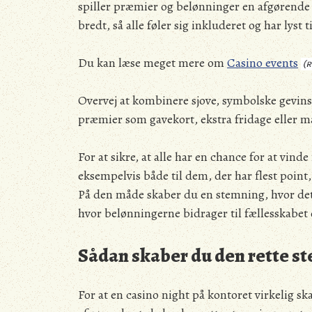
spiller præmier og belønninger en afgørende r
bredt, så alle føler sig inkluderet og har lyst ti
Du kan læse meget mere om
Casino events
Overvej at kombinere sjove, symbolske gevins
præmier som gavekort, ekstra fridage eller må
For at sikre, at alle har en chance for at vin
eksempelvis både til dem, der har flest point
På den måde skaber du en stemning, hvor det 
hvor belønningerne bidrager til fællesskabet
Sådan skaber du den rette s
For at en casino night på kontoret virkelig s