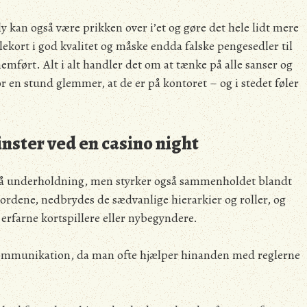
ly kan også være prikken over i’et og gøre det hele lidt mere
llekort i god kvalitet og måske endda falske pengesedler til
mført. Alt i alt handler det om at tænke på alle sanser og
r en stund glemmer, at de er på kontoret – og i stedet føler
nster ved en casino night
 på underholdning, men styrker også sammenholdet blandt
rdene, nedbrydes de sædvanlige hierarkier og roller, og
 erfarne kortspillere eller nybegyndere.
kommunikation, da man ofte hjælper hinanden med reglerne