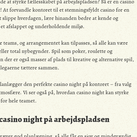
de at styrke fællesskabet på arbejdspladsen? Så er en casino
r! At forvandle kontoret til et stemningsfyldt casino for en
t slippe hverdagen, lære hinanden bedre at kende og
et afslappet og underholdende miljø.
re teams, og arrangementet kan tilpasses, så alle kan være
ller total nybegynder. Spil som poker, roulette og
r er også masser af plads til kreative og alternative spil,
kollegaerne tættere sammen.
planlægger den perfekte casino night på kontoret – fra valg
atmosfære. Vi ser også på, hvordan casino night kan styrke
 for hele teamet.
casino night på arbejdspladsen
kræver god planlægning, så alle får en sjov og mindeværdig