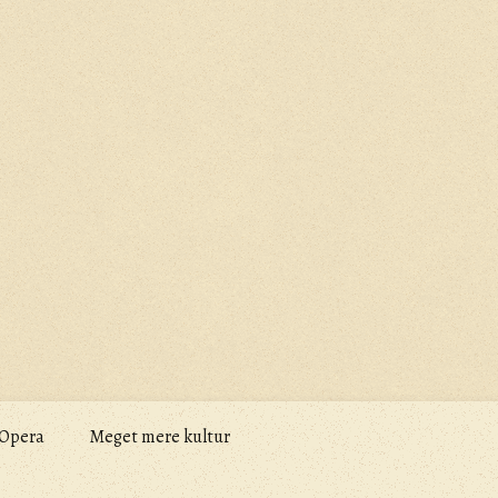
Opera
Meget mere kultur