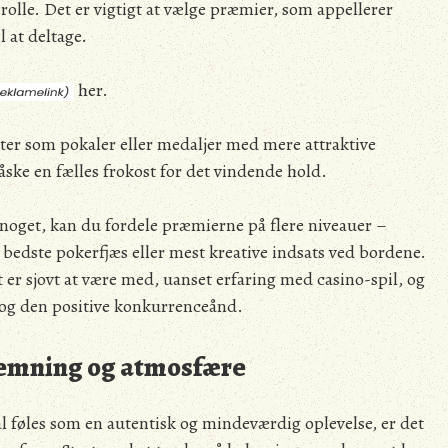
olle. Det er vigtigt at vælge præmier, som appellerer
l at deltage.
her.
ter som pokaler eller medaljer med mere attraktive
ske en fælles frokost for det vindende hold.
de noget, kan du fordele præmierne på flere niveauer –
, bedste pokerfjæs eller mest kreative indsats ved bordene.
er sjovt at være med, uanset erfaring med casino-spil, og
 og den positive konkurrenceånd.
temning og atmosfære
kal føles som en autentisk og mindeværdig oplevelse, er det