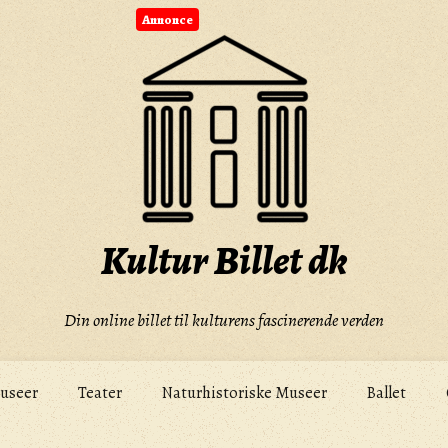
Annonce
Kultur Billet dk
Din online billet til kulturens fascinerende verden
useer
Teater
Naturhistoriske Museer
Ballet