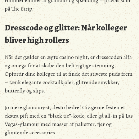
rummet emmer af glamour og spænding – præcis som
på The Strip.
Dresscode og glitter: Når kolleger
bliver high rollers
Når det gælder en ægte casino night, er dresscoden alfa
og omega for at skabe den helt rigtige stemning.
Opfordr dine kolleger til at finde det stiveste puds frem
– tænk elegante cocktailkjoler, glitrende smykker,
butterfly og slips.
Jo mere glamourøst, desto bedre! Giv gerne festen et
ekstra pift med en “black tie”-kode, eller gå all-in på Las
Vegas-glamour med masser af palietter, fjer og
glimtende accessories.