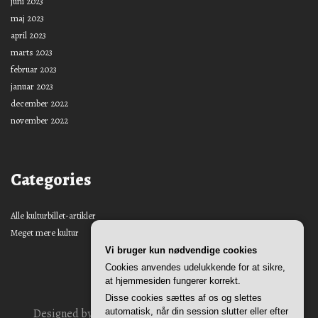
juni 2023
maj 2023
april 2023
marts 2023
februar 2023
januar 2023
december 2022
november 2022
Categories
Alle kulturbillet-artikler
Meget mere kultur
Vi bruger kun nødvendige cookies
Cookies anvendes udelukkende for at sikre,
at hjemmesiden fungerer korrekt.
Disse cookies sættes af os og slettes
automatisk, når din session slutter eller efter
Designed by
Nasio Themes
||
Powered by
WordPress