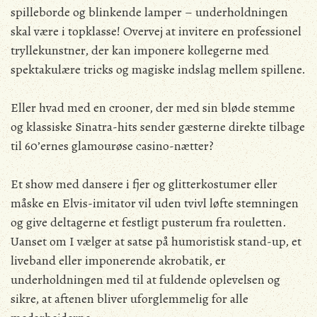
spilleborde og blinkende lamper – underholdningen
skal være i topklasse! Overvej at invitere en professionel
tryllekunstner, der kan imponere kollegerne med
spektakulære tricks og magiske indslag mellem spillene.
Eller hvad med en crooner, der med sin bløde stemme
og klassiske Sinatra-hits sender gæsterne direkte tilbage
til 60’ernes glamourøse casino-nætter?
Et show med dansere i fjer og glitterkostumer eller
måske en Elvis-imitator vil uden tvivl løfte stemningen
og give deltagerne et festligt pusterum fra rouletten.
Uanset om I vælger at satse på humoristisk stand-up, et
liveband eller imponerende akrobatik, er
underholdningen med til at fuldende oplevelsen og
sikre, at aftenen bliver uforglemmelig for alle