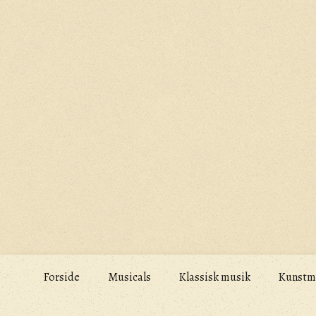
Skip
to
content
Forside
Musicals
Klassisk musik
Kunstm