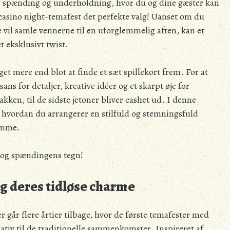
 spænding og underholdning, hvor du og dine gæster kan
n casino night-temafest det perfekte valg! Uanset om du
e vil samle vennerne til en uforglemmelig aften, kan et
t eksklusivt twist.
t mere end blot at finde et sæt spillekort frem. For at
s for detaljer, kreative idéer og et skarpt øje for
akken, til de sidste jetoner bliver cashet ud. I denne
il, hvordan du arrangerer en stilfuld og stemningsfuld
emme.
ce og spændingens tegn!
og deres tidløse charme
r går flere årtier tilbage, hvor de første temafester med
ativ til de traditionelle sammenkomster. Inspireret af