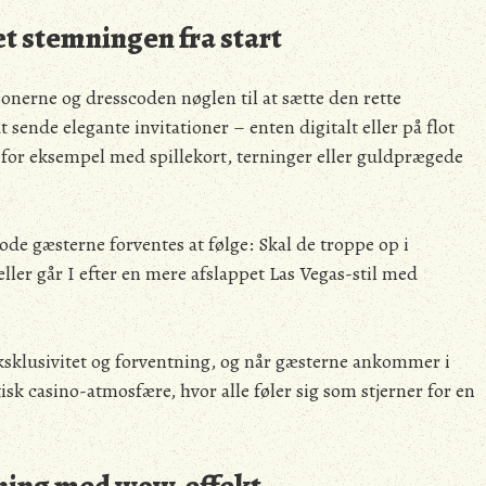
æt stemningen fra start
ionerne og dresscoden nøglen til at sætte den rette
t sende elegante invitationer – enten digitalt eller på flot
for eksempel med spillekort, terninger eller guldprægede
code gæsterne forventes at følge: Skal de troppe op i
 eller går I efter en mere afslappet Las Vegas-stil med
eksklusivitet og forventning, og når gæsterne ankommer i
tisk casino-atmosfære, hvor alle føler sig som stjerner for en