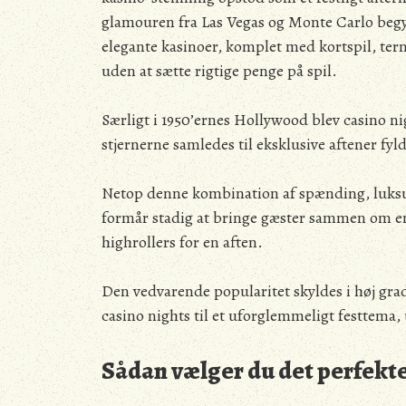
glamouren fra Las Vegas og Monte Carlo begynd
elegante kasinoer, komplet med kortspil, te
uden at sætte rigtige penge på spil.
Særligt i 1950’ernes Hollywood blev casino n
stjernerne samledes til eksklusive aftener fyl
Netop denne kombination af spænding, luksus 
formår stadig at bringe gæster sammen om en 
highrollers for en aften.
Den vedvarende popularitet skyldes i høj grad
casino nights til et uforglemmeligt festtema, 
Sådan vælger du det perfekt