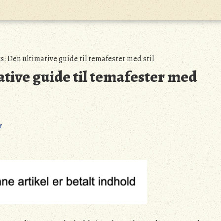
: Den ultimative guide til temafester med stil
ative guide til temafester med
r