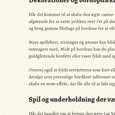
Dekorationer og bordopdæk
Når det kommer til at skabe den ægte casino
afgørende for at sætte prikken over i’et på di
og brug grønne filtduge på bordene for at efte
Store spillekort, terninger og jetoner kan b
interagere med. Midt på bordene kan du place
guldglitrende konfetti eller vaser fyldt med s
Overvej også at folde servietterne som kort el
detaljer som personlige bordkort udformet so
skabe en wow-effekt, der får alle til at føle si
Spil og underholdning der væk
Når det handler om at bringe den ægte Las Veg