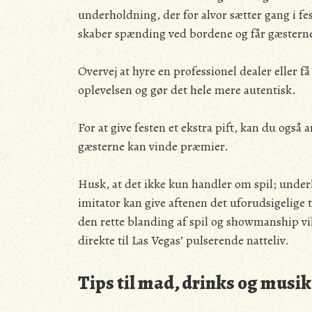
underholdning, der for alvor sætter gang i fe
skaber spænding ved bordene og får gæsterne ti
Overvej at hyre en professionel dealer eller få
oplevelsen og gør det hele mere autentisk.
For at give festen et ekstra pift, kan du også
gæsterne kan vinde præmier.
Husk, at det ikke kun handler om spil; underh
imitator kan give aftenen det uforudsigelige
den rette blanding af spil og showmanship vil 
direkte til Las Vegas’ pulserende natteliv.
Tips til mad, drinks og musik