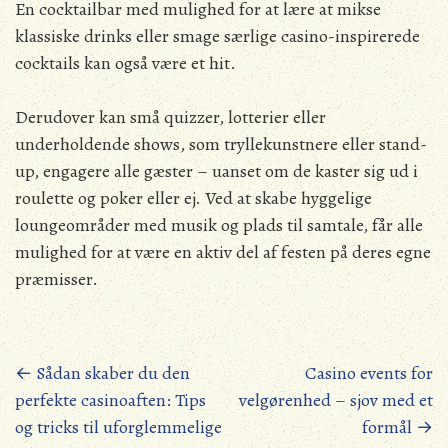
En cocktailbar med mulighed for at lære at mikse
klassiske drinks eller smage særlige casino-inspirerede
cocktails kan også være et hit.
Derudover kan små quizzer, lotterier eller
underholdende shows, som tryllekunstnere eller stand-
up, engagere alle gæster – uanset om de kaster sig ud i
roulette og poker eller ej. Ved at skabe hyggelige
loungeområder med musik og plads til samtale, får alle
mulighed for at være en aktiv del af festen på deres egne
præmisser.
Posts
←
Sådan skaber du den
Casino events for
perfekte casinoaften: Tips
velgørenhed – sjov med et
navigation
og tricks til uforglemmelige
formål
→