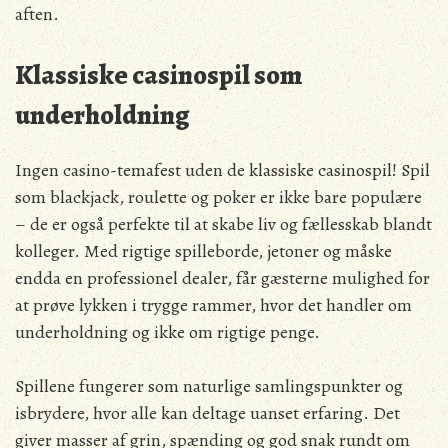
aften.
Klassiske casinospil som
underholdning
Ingen casino-temafest uden de klassiske casinospil! Spil
som blackjack, roulette og poker er ikke bare populære
– de er også perfekte til at skabe liv og fællesskab blandt
kolleger. Med rigtige spilleborde, jetoner og måske
endda en professionel dealer, får gæsterne mulighed for
at prøve lykken i trygge rammer, hvor det handler om
underholdning og ikke om rigtige penge.
Spillene fungerer som naturlige samlingspunkter og
isbrydere, hvor alle kan deltage uanset erfaring. Det
giver masser af grin, spænding og god snak rundt om