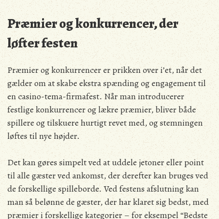
Præmier og konkurrencer, der
løfter festen
Præmier og konkurrencer er prikken over i’et, når det
gælder om at skabe ekstra spænding og engagement til
en casino-tema-firmafest. Når man introducerer
festlige konkurrencer og lækre præmier, bliver både
spillere og tilskuere hurtigt revet med, og stemningen
løftes til nye højder.
Det kan gøres simpelt ved at uddele jetoner eller point
til alle gæster ved ankomst, der derefter kan bruges ved
de forskellige spilleborde. Ved festens afslutning kan
man så belønne de gæster, der har klaret sig bedst, med
præmier i forskellige kategorier – for eksempel “Bedste