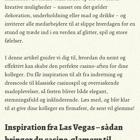
kreative muligheder – uanset om det gælder
dekoration, underholdning eller mad og drikke – og
inviterer alle medarbejdere til at slippe hverdagen for en
stund og træde ind i en verden af glitter, spil og store
følelser.
I denne artikel guider vi dig til, hvordan du nemt og
effektivt kan skabe den perfekte casino-aften for dine
kolleger. Du får inspiration til alt fra indretning og
dresscode til klassiske casinospil og overraskende
madoplevelser, så festen bliver både elegant,
stemningsfuld og inkluderende. Læs med, og bliv klar
til at give dine kolleger en firmafest, de sent vil glemme!
Inspiration fra Las Vegas – sådan
bringer du casino-glamour til