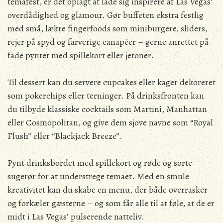
temafest, er det oplagt at lade sig inspirere af Las Vegas’
overdådighed og glamour. Gør buffeten ekstra festlig
med små, lækre fingerfoods som miniburgere, sliders,
rejer på spyd og farverige canapéer – gerne anrettet på
fade pyntet med spillekort eller jetoner.
Til dessert kan du servere cupcakes eller kager dekoreret
som pokerchips eller terninger. På drinksfronten kan
du tilbyde klassiske cocktails som Martini, Manhattan
eller Cosmopolitan, og give dem sjove navne som “Royal
Flush” eller “Blackjack Breeze”.
Pynt drinksbordet med spillekort og røde og sorte
sugerør for at understrege temaet. Med en smule
kreativitet kan du skabe en menu, der både overrasker
og forkæler gæsterne – og som får alle til at føle, at de er
midt i Las Vegas’ pulserende natteliv.