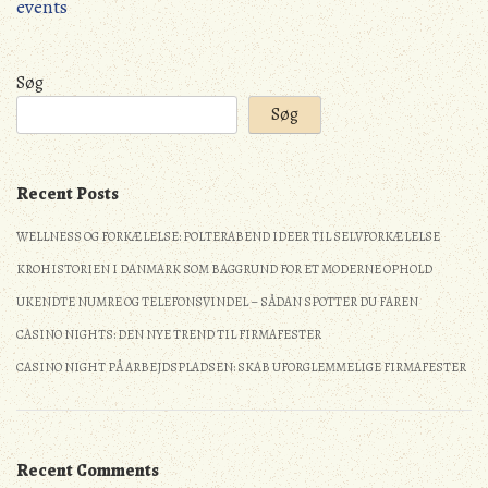
events
Søg
Søg
Recent Posts
WELLNESS OG FORKÆLELSE: POLTERABEND IDEER TIL SELVFORKÆLELSE
KROHISTORIEN I DANMARK SOM BAGGRUND FOR ET MODERNE OPHOLD
UKENDTE NUMRE OG TELEFONSVINDEL – SÅDAN SPOTTER DU FAREN
CASINO NIGHTS: DEN NYE TREND TIL FIRMAFESTER
CASINO NIGHT PÅ ARBEJDSPLADSEN: SKAB UFORGLEMMELIGE FIRMAFESTER
Recent Comments