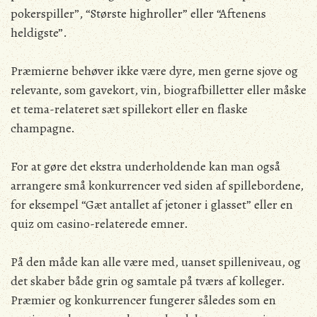
pokerspiller”, “Største highroller” eller “Aftenens
heldigste”.
Præmierne behøver ikke være dyre, men gerne sjove og
relevante, som gavekort, vin, biografbilletter eller måske
et tema-relateret sæt spillekort eller en flaske
champagne.
For at gøre det ekstra underholdende kan man også
arrangere små konkurrencer ved siden af spillebordene,
for eksempel “Gæt antallet af jetoner i glasset” eller en
quiz om casino-relaterede emner.
På den måde kan alle være med, uanset spilleniveau, og
det skaber både grin og samtale på tværs af kolleger.
Præmier og konkurrencer fungerer således som en