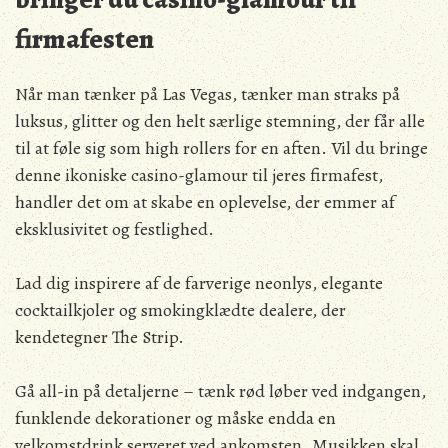
firmafesten
Når man tænker på Las Vegas, tænker man straks på
luksus, glitter og den helt særlige stemning, der får alle
til at føle sig som high rollers for en aften. Vil du bringe
denne ikoniske casino-glamour til jeres firmafest,
handler det om at skabe en oplevelse, der emmer af
eksklusivitet og festlighed.
Lad dig inspirere af de farverige neonlys, elegante
cocktailkjoler og smokingklædte dealere, der
kendetegner The Strip.
Gå all-in på detaljerne – tænk rød løber ved indgangen,
funklende dekorationer og måske endda en
velkomstdrink serveret ved ankomsten. Musikken skal