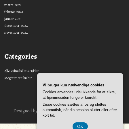
marts 2023
februar 2023
januar 2023
december 2022
november 2022
Categories
Alle kulturbillet-artikler
Meget mere kultur
Vi bruger kun nødvendige cookies
Cookies anvendes udelukkende for at sikre,
at hjemmesiden fungerer korrekt.
Disse cookies sættes af os og slettes
automatisk, når din session slutter eller efter
Designed by
Nasio Themes
||
Powered by
WordPress
kort tid.
OK