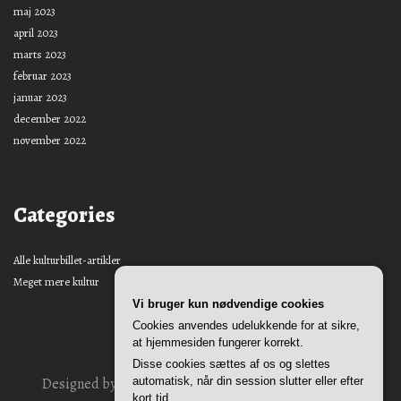
maj 2023
april 2023
marts 2023
februar 2023
januar 2023
december 2022
november 2022
Categories
Alle kulturbillet-artikler
Meget mere kultur
Vi bruger kun nødvendige cookies
Cookies anvendes udelukkende for at sikre,
at hjemmesiden fungerer korrekt.
Disse cookies sættes af os og slettes
Designed by
Nasio Themes
||
Powered by
WordPress
automatisk, når din session slutter eller efter
kort tid.