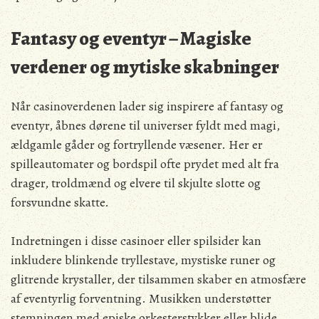
Fantasy og eventyr – Magiske
verdener og mytiske skabninger
Når casinoverdenen lader sig inspirere af fantasy og
eventyr, åbnes dørene til universer fyldt med magi,
ældgamle gåder og fortryllende væsener. Her er
spilleautomater og bordspil ofte prydet med alt fra
drager, troldmænd og elvere til skjulte slotte og
forsvundne skatte.
Indretningen i disse casinoer eller spilsider kan
inkludere blinkende tryllestave, mystiske runer og
glitrende krystaller, der tilsammen skaber en atmosfære
af eventyrlig forventning. Musikken understøtter
stemningen med episke orkesterstykker eller blide,