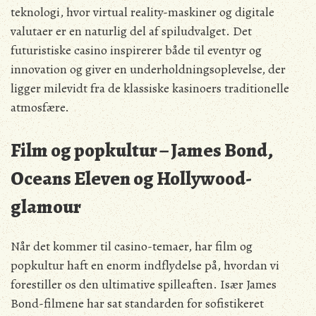
teknologi, hvor virtual reality-maskiner og digitale
valutaer er en naturlig del af spiludvalget. Det
futuristiske casino inspirerer både til eventyr og
innovation og giver en underholdningsoplevelse, der
ligger milevidt fra de klassiske kasinoers traditionelle
atmosfære.
Film og popkultur – James Bond,
Oceans Eleven og Hollywood-
glamour
Når det kommer til casino-temaer, har film og
popkultur haft en enorm indflydelse på, hvordan vi
forestiller os den ultimative spilleaften. Især James
Bond-filmene har sat standarden for sofistikeret