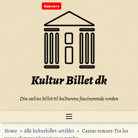
Skip
Annonce
to
content
Kultur Billet dk
Din online billet til kulturens fascinerende verden
Home
»
Alle kulturbillet-artikler
» Casino temaer: Fra las