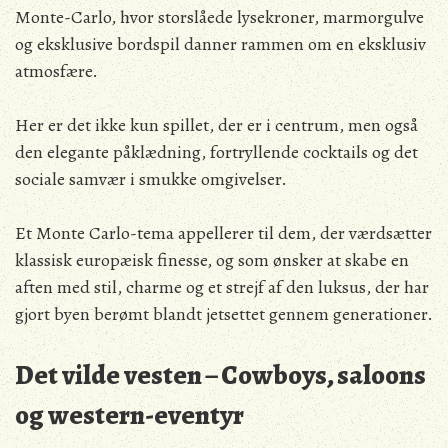
Monte-Carlo, hvor storslåede lysekroner, marmorgulve
og eksklusive bordspil danner rammen om en eksklusiv
atmosfære.
Her er det ikke kun spillet, der er i centrum, men også
den elegante påklædning, fortryllende cocktails og det
sociale samvær i smukke omgivelser.
Et Monte Carlo-tema appellerer til dem, der værdsætter
klassisk europæisk finesse, og som ønsker at skabe en
aften med stil, charme og et strejf af den luksus, der har
gjort byen berømt blandt jetsettet gennem generationer.
Det vilde vesten – Cowboys, saloons
og western-eventyr