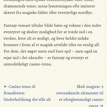
drømmende toner, mens lyssætningen ofte imiterer
skæret fra magiske fakler eller eventyrlige nordlys.
Fantasy-temaet tiltaler både børn og voksne i den indre
eventyrer og skaber mulighed for at træde ind i en
verden, hvor alt er muligt, og hvor heldet måske
kommer i form af et magisk artefakt eller en venlig alf.
For dem, der søger mere end bare spil – men også en
rejse ind i det ukendte – er fantasy og eventyr et
uimodståeligt casino-tema.
Posts
←
Casino tema til
Skab magien: 5
firmafesten:
overraskende elementer til
navigation
Underholdning der slår alt
et uforglemmeligt casino
event
→