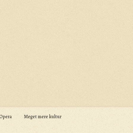
Opera
Meget mere kultur