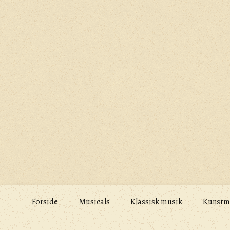
Skip
to
content
Forside
Musicals
Klassisk musik
Kunstm