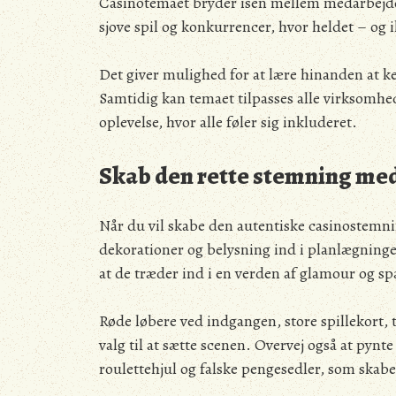
Casinotemaet bryder isen mellem medarbejdere
sjove spil og konkurrencer, hvor heldet – og 
Det giver mulighed for at lære hinanden at k
Samtidig kan temaet tilpasses alle virksomhed
oplevelse, hvor alle føler sig inkluderet.
Skab den rette stemning med
Når du vil skabe den autentiske casinostemni
dekorationer og belysning ind i planlægninge
at de træder ind i en verden af glamour og s
Røde løbere ved indgangen, store spillekort, t
valg til at sætte scenen. Overvej også at pynt
roulettehjul og falske pengesedler, som skaber