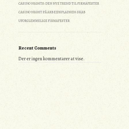
CASINO NIGHTS: DEN NYE TREND TIL FIRMAFESTER
CASINO NIGHT PÅ ARBEJDSPLADSEN: SKAB
UFORGLEMMELIGE FIRMAFESTER
Recent Comments
Der er ingen kommentarer at vise.