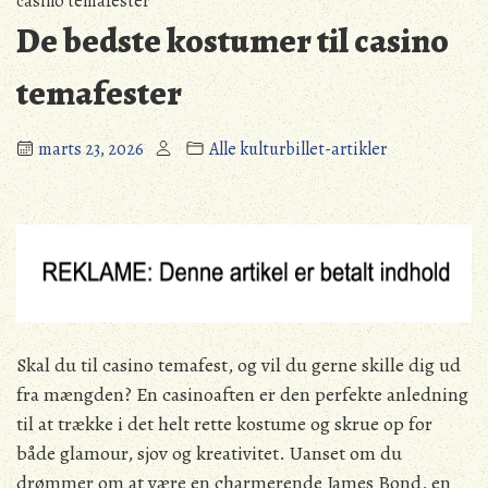
casino temafester
De bedste kostumer til casino
temafester
marts 23, 2026
Alle kulturbillet-artikler
Skal du til casino temafest, og vil du gerne skille dig ud
fra mængden? En casinoaften er den perfekte anledning
til at trække i det helt rette kostume og skrue op for
både glamour, sjov og kreativitet. Uanset om du
drømmer om at være en charmerende James Bond, en