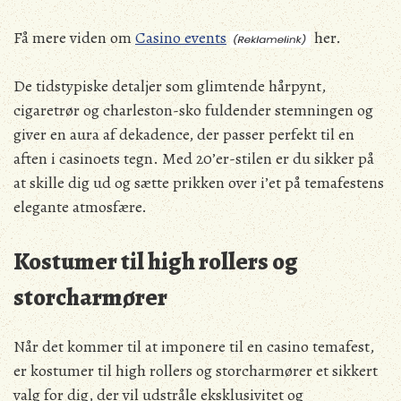
Få mere viden om
Casino events
her.
De tidstypiske detaljer som glimtende hårpynt,
cigaretrør og charleston-sko fuldender stemningen og
giver en aura af dekadence, der passer perfekt til en
aften i casinoets tegn. Med 20’er-stilen er du sikker på
at skille dig ud og sætte prikken over i’et på temafestens
elegante atmosfære.
Kostumer til high rollers og
storcharmører
Når det kommer til at imponere til en casino temafest,
er kostumer til high rollers og storcharmører et sikkert
valg for dig, der vil udstråle eksklusivitet og