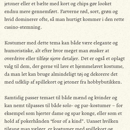
jetoner eller et bælte med kort og chips gør looket
endnu mere gennemført. Farverne rød, sort, grøn og
hvid dominerer ofte, så man hurtigt kommer i den rette
casino-stemning.
Kostumer med dette tema kan både være elegante og
humoristiske, alt efter hvor meget man ønsker at
overdrive eller tilføje sjove detaljer. Det er også et oplagt
valg til dem, der gerne vil lave et hjemmelavet kostume,
da man let kan bruge almindeligt tøj og dekorere det
med udklip af spillekort og jetoner fra hobbybutikken.
Samtidig passer temaet til både mænd og kvinder og
kan nemt tilpasses til både solo- og par-kostumer – for
eksempel som hjerter dame og spar konge, eller som et
hold af pokerhånden “four of a kind”. Uanset hvilken
tilgang man vælger, er kostumer med spillekort og