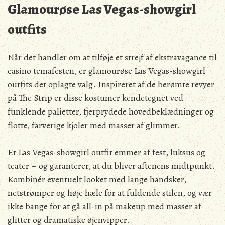
Glamourøse Las Vegas-showgirl
outfits
Når det handler om at tilføje et strejf af ekstravagance til
casino temafesten, er glamourøse Las Vegas-showgirl
outfits det oplagte valg. Inspireret af de berømte revyer
på The Strip er disse kostumer kendetegnet ved
funklende palietter, fjerprydede hovedbeklædninger og
flotte, farverige kjoler med masser af glimmer.
Et Las Vegas-showgirl outfit emmer af fest, luksus og
teater – og garanterer, at du bliver aftenens midtpunkt.
Kombinér eventuelt looket med lange handsker,
netstrømper og høje hæle for at fuldende stilen, og vær
ikke bange for at gå all-in på makeup med masser af
glitter og dramatiske øjenvipper.