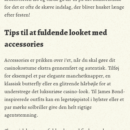
for det er ofte de skæve indslag, der bliver husket længe
efter festen!
Tips til at fuldende looket med
accessories
Accessories er prikken over i’et, når du skal gøre dit
casinokostume ekstra gennemført og autentisk. Tilføj
for eksempel et par elegante manchetknapper, en
klassisk butterfly eller en glitrende hårbøjle for at
understrege det luksuriøse casino-look. Til James Bond-
inspirerede outfits kan en legetøjspistol i hylster eller et
par mørke solbriller give den helt rigtige
agentstemning.