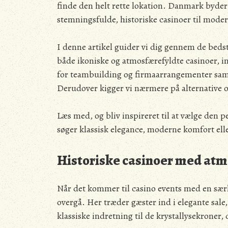
finde den helt rette lokation. Danmark byde
stemningsfulde, historiske casinoer til mode
I denne artikel guider vi dig gennem de bedst
både ikoniske og atmosfærefyldte casinoer, 
for teambuilding og firmaarrangementer samt 
Derudover kigger vi nærmere på alternative o
Læs med, og bliv inspireret til at vælge den 
søger klassisk elegance, moderne komfort elle
Historiske casinoer med at
Når det kommer til casino events med en særl
overgå. Her træder gæster ind i elegante sale
klassiske indretning til de krystallysekroner,