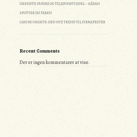
UKENDTE NUMRE OG TELEFONSVINDEL – SÅDAN
SPOTTER DU FAREN
CASINO NIGHTS: DEN NYE TREND TIL FIRMAFESTER
Recent Comments
Der er ingen kommentarer at vise.