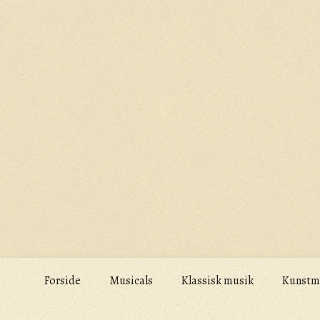
Skip
to
content
Forside
Musicals
Klassisk musik
Kunstm