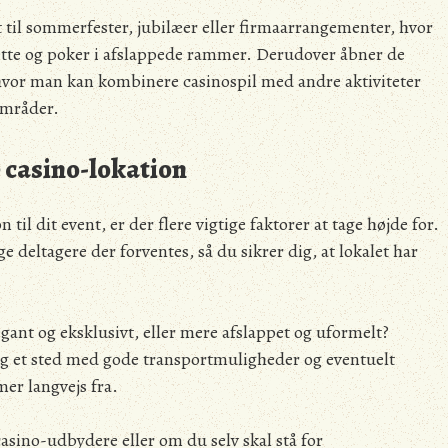
 til sommerfester, jubilæer eller firmaarrangementer, hvor
lette og poker i afslappede rammer. Derudover åbner de
, hvor man kan kombinere casinospil med andre aktiviteter
områder.
e casino-lokation
til dit event, er der flere vigtige faktorer at tage højde for.
 deltagere der forventes, så du sikrer dig, at lokalet har
gant og eksklusivt, eller mere afslappet og uformelt?
ælg et sted med gode transportmuligheder og eventuelt
er langvejs fra.
asino-udbydere eller om du selv skal stå for