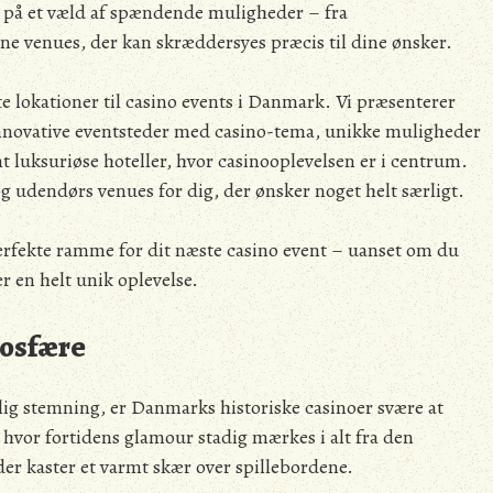
r på et væld af spændende muligheder – fra
rne venues, der kan skræddersyes præcis til dine ønsker.
e lokationer til casino events i Danmark. Vi præsenterer
innovative eventsteder med casino-tema, unikke muligheder
luksuriøse hoteller, hvor casinooplevelsen er i centrum.
g udendørs venues for dig, der ønsker noget helt særligt.
perfekte ramme for dit næste casino event – uanset om du
r en helt unik oplevelse.
mosfære
ig stemning, er Danmarks historiske casinoer svære at
, hvor fortidens glamour stadig mærkes i alt fra den
 der kaster et varmt skær over spillebordene.