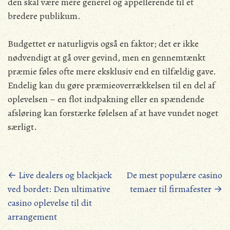
den skal være mere generel og appellerende til et
bredere publikum.
Budgettet er naturligvis også en faktor; det er ikke
nødvendigt at gå over gevind, men en gennemtænkt
præmie føles ofte mere eksklusiv end en tilfældig gave.
Endelig kan du gøre præmieoverrækkelsen til en del af
oplevelsen – en flot indpakning eller en spændende
afsløring kan forstærke følelsen af at have vundet noget
særligt.
Posts
←
Live dealers og blackjack
De mest populære casino
ved bordet: Den ultimative
temaer til firmafester
→
navigation
casino oplevelse til dit
arrangement