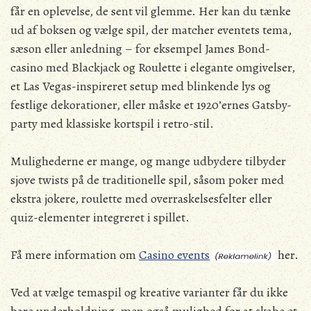
får en oplevelse, de sent vil glemme. Her kan du tænke
ud af boksen og vælge spil, der matcher eventets tema,
sæson eller anledning – for eksempel James Bond-
casino med Blackjack og Roulette i elegante omgivelser,
et Las Vegas-inspireret setup med blinkende lys og
festlige dekorationer, eller måske et 1920’ernes Gatsby-
party med klassiske kortspil i retro-stil.
Mulighederne er mange, og mange udbydere tilbyder
sjove twists på de traditionelle spil, såsom poker med
ekstra jokere, roulette med overraskelsesfelter eller
quiz-elementer integreret i spillet.
Få mere information om
Casino events
her.
Ved at vælge temaspil og kreative varianter får du ikke