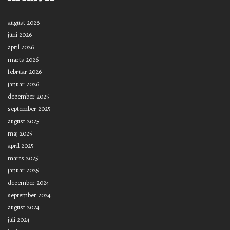
august 2026
juni 2026
april 2026
marts 2026
februar 2026
januar 2026
december 2025
september 2025
august 2025
maj 2025
april 2025
marts 2025
januar 2025
december 2024
september 2024
august 2024
juli 2024