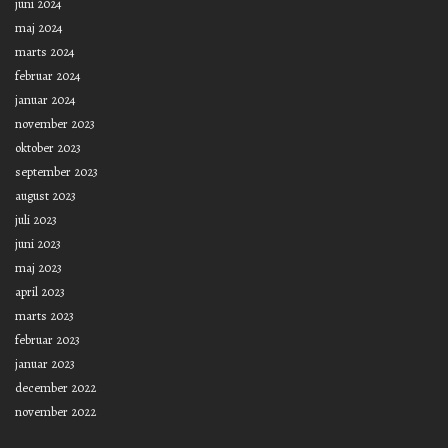
juni 2024
maj 2024
marts 2024
februar 2024
januar 2024
november 2023
oktober 2023
september 2023
august 2023
juli 2023
juni 2023
maj 2023
april 2023
marts 2023
februar 2023
januar 2023
december 2022
november 2022