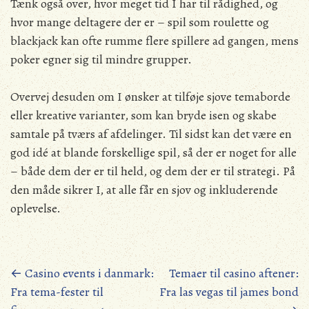
Tænk også over, hvor meget tid I har til rådighed, og
hvor mange deltagere der er – spil som roulette og
blackjack kan ofte rumme flere spillere ad gangen, mens
poker egner sig til mindre grupper.
Overvej desuden om I ønsker at tilføje sjove temaborde
eller kreative varianter, som kan bryde isen og skabe
samtale på tværs af afdelinger. Til sidst kan det være en
god idé at blande forskellige spil, så der er noget for alle
– både dem der er til held, og dem der er til strategi. På
den måde sikrer I, at alle får en sjov og inkluderende
oplevelse.
Posts
←
Casino events i danmark:
Temaer til casino aftener:
Fra tema-fester til
Fra las vegas til james bond
navigation