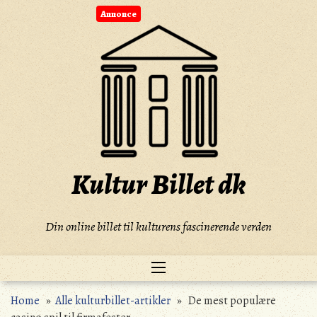
Skip
Annonce
to
content
Kultur Billet dk
Din online billet til kulturens fascinerende verden
Home
»
Alle kulturbillet-artikler
» De mest populære