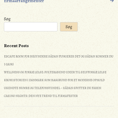
firmaarrangementer
→
Søg
Søg
Recent Posts
ESCAPE ROOM FOR BEGYNDERE SÅDAN FUNGERER DET OG SÅDAN KOMMER DU
I GANG
WELLNESS OG FORKÆLELSE: POLTERABEND IDEER TIL SELVFORKÆLELSE
KROHISTORIEN I DANMARK SOM BAGGRUND FOR ET MODERNE OPHOLD
UKENDTE NUMRE OG TELEFONSVINDEL – SÅDAN SPOTTER DU FAREN
CASINO NIGHTS: DEN NYE TREND TIL FIRMAFESTER