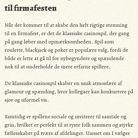
til firmafesten
Når det kommer til at skabe den helt rigtige stemning
til en firmafest, er det de klassiske casinospil, der gang
på gang løber med opmærksomheden. Spil som
roulette, blackjack og poker er populære valg, fordi de
både er lette at gå til for nybegyndere og spændende
nok til at underholde de mere erfarne spillere.
De klassiske casinospil skaber en unik atmosfære af
glamour og spænding, hvor kollegaer kan konkurrere på
sjov og uformel vis.
Samtidig er spillene sociale og inviterer til samtale og
grin, hvilket er perfekt til at ryste folk sammen og styrke
fællesskabet på tværs af afdelinger. Uanset om I vælger