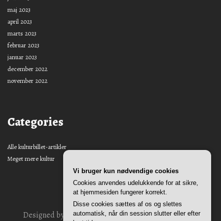
maj 2023
april 2023
marts 2023
februar 2023
januar 2023
december 2022
november 2022
Categories
Alle kulturbillet-artikler
Meget mere kultur
Vi bruger kun nødvendige cookies
Cookies anvendes udelukkende for at sikre,
at hjemmesiden fungerer korrekt.
Disse cookies sættes af os og slettes
Designed by
Nasio Themes
||
Powered by
WordPress
automatisk, når din session slutter eller efter