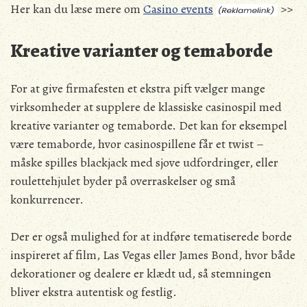
Her kan du læse mere om
Casino events
>>
Kreative varianter og temaborde
For at give firmafesten et ekstra pift vælger mange
virksomheder at supplere de klassiske casinospil med
kreative varianter og temaborde. Det kan for eksempel
være temaborde, hvor casinospillene får et twist –
måske spilles blackjack med sjove udfordringer, eller
roulettehjulet byder på overraskelser og små
konkurrencer.
Der er også mulighed for at indføre tematiserede borde
inspireret af film, Las Vegas eller James Bond, hvor både
dekorationer og dealere er klædt ud, så stemningen
bliver ekstra autentisk og festlig.