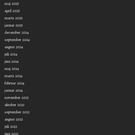
maj 2025
april 2025
marts 2025
januar 2025
december 2024
september 2024
august 2024
juli 2024
juni 2024
maj 2024
marts 2024
februar 2024
januar 2024
november 2023
oktober 2023
september 2023
august 2023
juli 2023
juni 2023