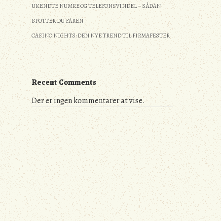
UKENDTE NUMRE OG TELEFONSVINDEL – SÅDAN
SPOTTER DU FAREN
CASINO NIGHTS: DEN NYE TREND TIL FIRMAFESTER
Recent Comments
Der er ingen kommentarer at vise.