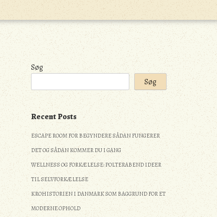
Søg
Søg
Recent Posts
ESCAPE ROOM FOR BEGYNDERE SÅDAN FUNGERER
DET OG SÅDAN KOMMER DU I GANG
WELLNESS OG FORKÆLELSE: POLTERABEND IDEER
TIL SELVFORKÆLELSE
KROHISTORIEN I DANMARK SOM BAGGRUND FOR ET
MODERNE OPHOLD