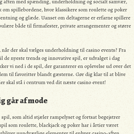
ig aften med spænding, underholdning og socialt samvær,
olk om spillebordene, hvor klassikere som roulette og poker
ventning og glæde. Uanset om deltagerne er erfarne spillere
pulære både til firmafester, private arrangementer og større
 når der skal vælges underholdning til casino events? Fra
til de nyeste trends og innovative spil, er udvalget i dag
ker vi ned i de spil, der garanterer en oplevelse ud over det
 til favoritter blandt gæsterne. Gør dig klar til at blive
er skal stå i centrum ved dit næste casino event!
ig går af mode
 spil, som altid stjæler rampelyset og fortsat begejstrer
spil som roulette, blackjack og poker har i årtier været
liver uundværlige elementer til enhver casino-aften.