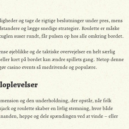
ligheder og tage de rigtige beslutninger under pres, mens
dstandere og lægge snedige strategier. Roulette er måske
uglen suser rundt, får pulsen op hos alle omkring bordet.
nse øjeblikke og de taktiske overvejelser en helt særlig
eller kort på bordet kan ændre spillets gang. Netop denne
 gør casino events så medrivende og populære.
loplevelser
 dimension og den underholdning, der opstår, når folk
jack og roulette skaber en livlig stemning, hvor både
nanden, heppe og dele spændingen ved at vinde – eller