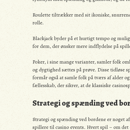
Roulette tiltrækker med sit ikoniske, snurrend
rolle.
Blackjack byder på et hurtigt tempo og mulighe
for dem, der ønsker mere indflydelse på spill
Poker, i sine mange varianter, samler folk om
og dygtighed sættes på prøve. Disse tidløse 
formår også at samle folk på tværs af alder o
fællesskab, der sikrer, at de klassiske casinosp
Strategi og spænding ved bo
Strategi og spænding ved bordene er noget af
spillere til casino events. Hvert spil – om det