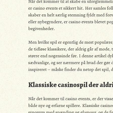
Når det kommer til at skabe en uforglemmel
er casino events et sikkert hit. Her samles f
skaber en helt særlig stemning fyldt med for
eller nybegyndere, er casino events blevet po
begivenheder.
Men hvilke spil er egentlig de mest populære,
de tidløse klassikere, der aldrig går af mode, 
større end nogensinde før. I denne artikel dyk
sædvanlige, og ser nærmere på hvad der gør dem
inspireret – måske finder du netop det spil, d
Klassiske casinospil der aldr
Når det kommer til casino events, er der visse
både nye og erfarne spillere. Klassiske casino
synonym med spænding og glamour, og de forb