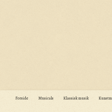
Skip
to
content
Forside
Musicals
Klassisk musik
Kunstm