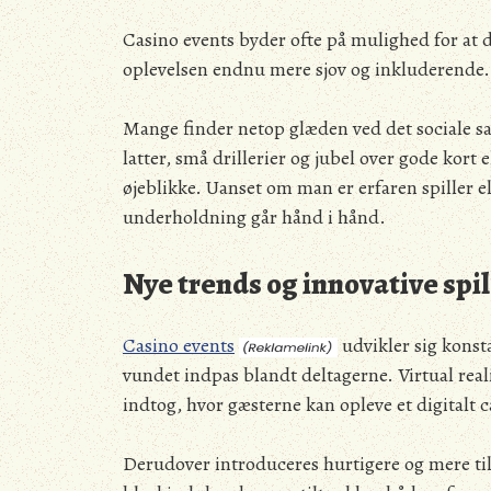
Casino events byder ofte på mulighed for at d
oplevelsen endnu mere sjov og inkluderende.
Mange finder netop glæden ved det sociale s
latter, små drillerier og jubel over gode kort
øjeblikke. Uanset om man er erfaren spiller el
underholdning går hånd i hånd.
Nye trends og innovative spil
Casino events
udvikler sig konsta
vundet indpas blandt deltagerne. Virtual real
indtog, hvor gæsterne kan opleve et digitalt c
Derudover introduceres hurtigere og mere til