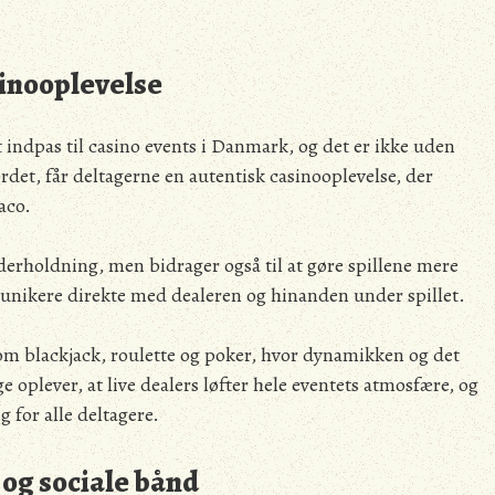
sinooplevelse
t indpas til casino events i Danmark, og det er ikke uden
rdet, får deltagerne en autentisk casinooplevelse, der
aco.
derholdning, men bidrager også til at gøre spillene mere
munikere direkte med dealeren og hinanden under spillet.
som blackjack, roulette og poker, hvor dynamikken og det
plever, at live dealers løfter hele eventets atmosfære, og
 for alle deltagere.
 og sociale bånd