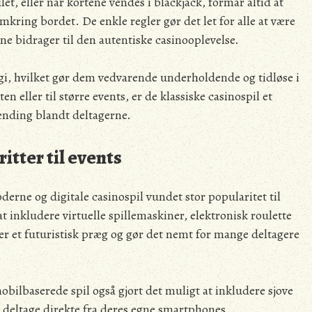
t, eller når kortene vendes i blackjack, formår altid at
kring bordet. De enkle regler gør det let for alle at være
 bidrager til den autentiske casinooplevelse.
egi, hvilket gør dem vedvarende underholdende og tidløse i
 eller til større events, er de klassiske casinospil et
pænding blandt deltagerne.
itter til events
erne og digitale casinospil vundet stor popularitet til
 inkludere virtuelle spillemaskiner, elektronisk roulette
jer et futuristisk præg og gør det nemt for mange deltagere
bilbaserede spil også gjort det muligt at inkludere sjove
deltage direkte fra deres egne smartphones.