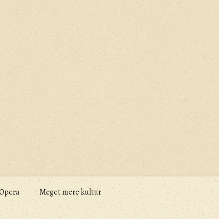
Opera
Meget mere kultur