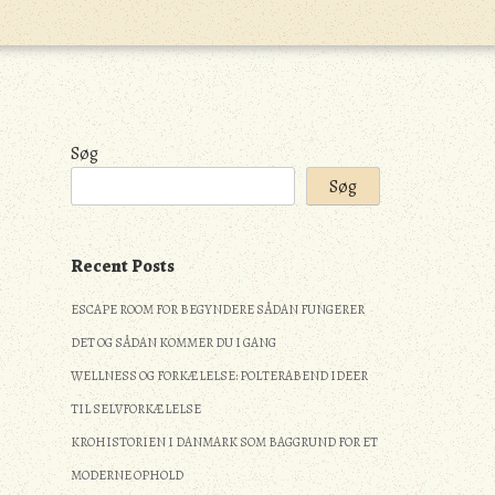
Søg
Søg
Recent Posts
ESCAPE ROOM FOR BEGYNDERE SÅDAN FUNGERER
DET OG SÅDAN KOMMER DU I GANG
WELLNESS OG FORKÆLELSE: POLTERABEND IDEER
TIL SELVFORKÆLELSE
KROHISTORIEN I DANMARK SOM BAGGRUND FOR ET
MODERNE OPHOLD