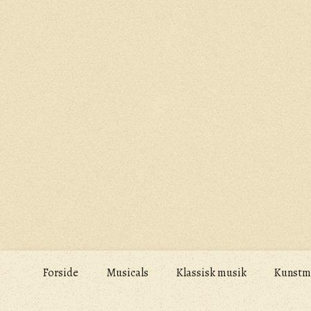
Skip
to
content
Forside
Musicals
Klassisk musik
Kunstm