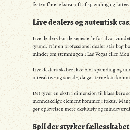
festen får et ekstra pift af spænding og latter.
Live dealers og autentisk ca
Live dealers har de seneste år for alvor vunde
grund. Når en professionel dealer står bag bo
minder om stemningen i Las Vegas eller Mon
Live dealers skaber ikke blot spænding og un
interaktive og sociale, da gæsterne kan kom
Det giver en ekstra dimension til klassikere 
menneskelige element kommer i fokus. Mange o
gør oplevelsen mere eksklusiv og mindeværdig
Spil der styrker fællesskabet