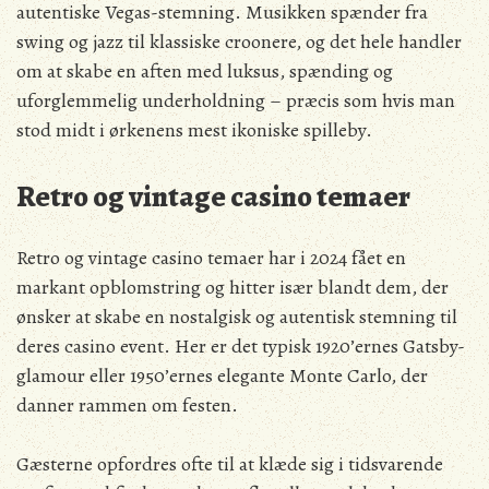
autentiske Vegas-stemning. Musikken spænder fra
swing og jazz til klassiske croonere, og det hele handler
om at skabe en aften med luksus, spænding og
uforglemmelig underholdning – præcis som hvis man
stod midt i ørkenens mest ikoniske spilleby.
Retro og vintage casino temaer
Retro og vintage casino temaer har i 2024 fået en
markant opblomstring og hitter især blandt dem, der
ønsker at skabe en nostalgisk og autentisk stemning til
deres casino event. Her er det typisk 1920’ernes Gatsby-
glamour eller 1950’ernes elegante Monte Carlo, der
danner rammen om festen.
Gæsterne opfordres ofte til at klæde sig i tidsvarende