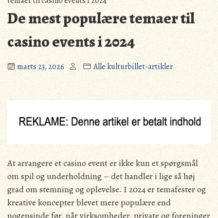
temaer til casino events i 2024
De mest populære temaer til
casino events i 2024
marts 23, 2026
Alle kulturbillet-artikler
At arrangere et casino event er ikke kun et spørgsmål
om spil og underholdning – det handler i lige så høj
grad om stemning og oplevelse. I 2024 er temafester og
kreative koncepter blevet mere populære end
nogensinde før, når virksomheder, private og foreninger