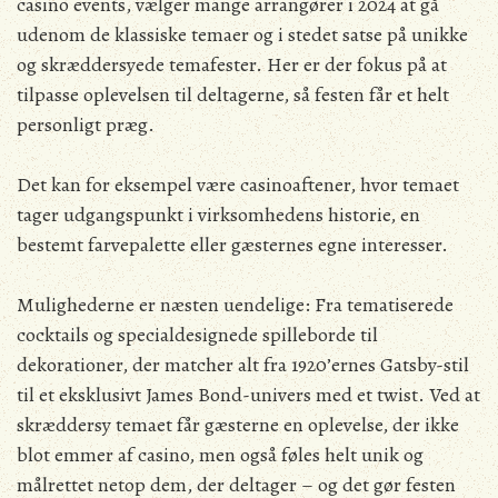
casino events, vælger mange arrangører i 2024 at gå
udenom de klassiske temaer og i stedet satse på unikke
og skræddersyede temafester. Her er der fokus på at
tilpasse oplevelsen til deltagerne, så festen får et helt
personligt præg.
Det kan for eksempel være casinoaftener, hvor temaet
tager udgangspunkt i virksomhedens historie, en
bestemt farvepalette eller gæsternes egne interesser.
Mulighederne er næsten uendelige: Fra tematiserede
cocktails og specialdesignede spilleborde til
dekorationer, der matcher alt fra 1920’ernes Gatsby-stil
til et eksklusivt James Bond-univers med et twist. Ved at
skræddersy temaet får gæsterne en oplevelse, der ikke
blot emmer af casino, men også føles helt unik og
målrettet netop dem, der deltager – og det gør festen