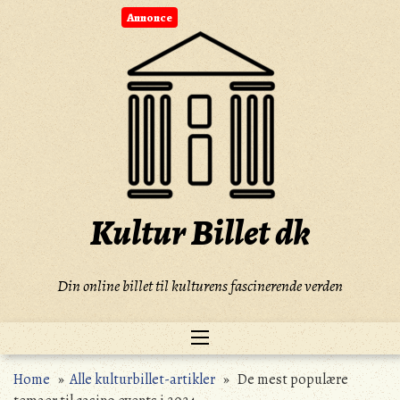
Skip
Annonce
to
content
Kultur Billet dk
Din online billet til kulturens fascinerende verden
Home
»
Alle kulturbillet-artikler
» De mest populære