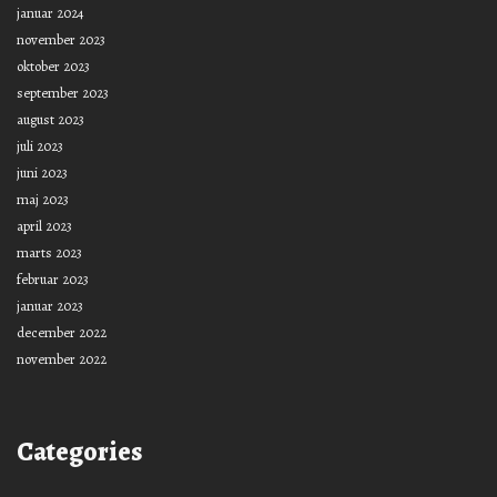
januar 2024
november 2023
oktober 2023
september 2023
august 2023
juli 2023
juni 2023
maj 2023
april 2023
marts 2023
februar 2023
januar 2023
december 2022
november 2022
Categories