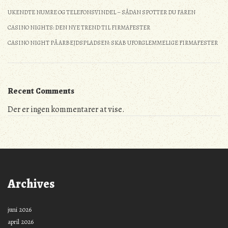
UKENDTE NUMRE OG TELEFONSVINDEL – SÅDAN SPOTTER DU FAREN
CASINO NIGHTS: DEN NYE TREND TIL FIRMAFESTER
CASINO NIGHT PÅ ARBEJDSPLADSEN: SKAB UFORGLEMMELIGE FIRMAFESTER
Recent Comments
Der er ingen kommentarer at vise.
Archives
juni 2026
april 2026