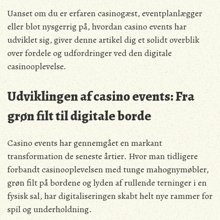
Uanset om du er erfaren casinogæst, eventplanlægger
eller blot nysgerrig på, hvordan casino events har
udviklet sig, giver denne artikel dig et solidt overblik
over fordele og udfordringer ved den digitale
casinooplevelse.
Udviklingen af casino events: Fra
grøn filt til digitale borde
Casino events har gennemgået en markant
transformation de seneste årtier. Hvor man tidligere
forbandt casinooplevelsen med tunge mahognymøbler,
grøn filt på bordene og lyden af rullende terninger i en
fysisk sal, har digitaliseringen skabt helt nye rammer for
spil og underholdning.