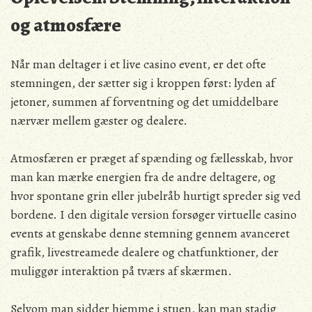
og atmosfære
Når man deltager i et live casino event, er det ofte
stemningen, der sætter sig i kroppen først: lyden af
jetoner, summen af forventning og det umiddelbare
nærvær mellem gæster og dealere.
Atmosfæren er præget af spænding og fællesskab, hvor
man kan mærke energien fra de andre deltagere, og
hvor spontane grin eller jubelråb hurtigt spreder sig ved
bordene. I den digitale version forsøger virtuelle casino
events at genskabe denne stemning gennem avanceret
grafik, livestreamede dealere og chatfunktioner, der
muliggør interaktion på tværs af skærmen.
Selvom man sidder hjemme i stuen, kan man stadig