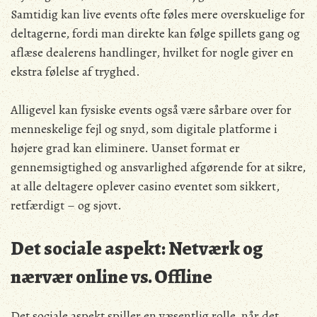
Samtidig kan live events ofte føles mere overskuelige for
deltagerne, fordi man direkte kan følge spillets gang og
aflæse dealerens handlinger, hvilket for nogle giver en
ekstra følelse af tryghed.
Alligevel kan fysiske events også være sårbare over for
menneskelige fejl og snyd, som digitale platforme i
højere grad kan eliminere. Uanset format er
gennemsigtighed og ansvarlighed afgørende for at sikre,
at alle deltagere oplever casino eventet som sikkert,
retfærdigt – og sjovt.
Det sociale aspekt: Netværk og
nærvær online vs. Offline
Det sociale aspekt spiller en væsentlig rolle, når det