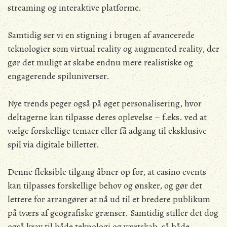
streaming og interaktive platforme.
Samtidig ser vi en stigning i brugen af avancerede
teknologier som virtual reality og augmented reality, der
gør det muligt at skabe endnu mere realistiske og
engagerende spiluniverser.
Nye trends peger også på øget personalisering, hvor
deltagerne kan tilpasse deres oplevelse – f.eks. ved at
vælge forskellige temaer eller få adgang til eksklusive
spil via digitale billetter.
Denne fleksible tilgang åbner op for, at casino events
kan tilpasses forskellige behov og ønsker, og gør det
lettere for arrangører at nå ud til et bredere publikum
på tværs af geografiske grænser. Samtidig stiller det dog
også krav til både teknologi og værtskab, så både