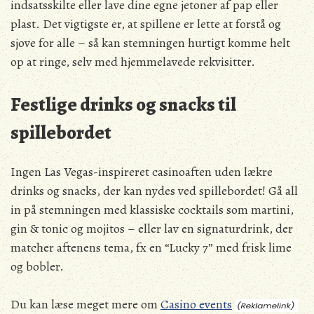
indsatsskilte eller lave dine egne jetoner af pap eller
plast. Det vigtigste er, at spillene er lette at forstå og
sjove for alle – så kan stemningen hurtigt komme helt
op at ringe, selv med hjemmelavede rekvisitter.
Festlige drinks og snacks til
spillebordet
Ingen Las Vegas-inspireret casinoaften uden lækre
drinks og snacks, der kan nydes ved spillebordet! Gå all
in på stemningen med klassiske cocktails som martini,
gin & tonic og mojitos – eller lav en signaturdrink, der
matcher aftenens tema, fx en “Lucky 7” med frisk lime
og bobler.
Du kan læse meget mere om
Casino events