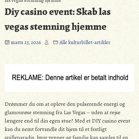
las vegas stemning hjemme
Diy casino event: Skab las
vegas stemning hjemme
marts 23, 2026
Alle kulturbillet-artikler
Drømmer du om at opleve den pulserende energi og
glamourøse stemning fra Las Vegas – uden at rejse
længere end til din egen stue? Med et DIY casino event
kan du nemt forvandle dit hjem til et festligt
spilleparadis, hvor venner og familie kan samles til en