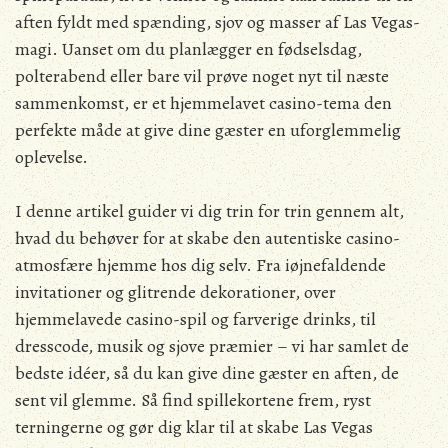
aften fyldt med spænding, sjov og masser af Las Vegas-
magi. Uanset om du planlægger en fødselsdag,
polterabend eller bare vil prøve noget nyt til næste
sammenkomst, er et hjemmelavet casino-tema den
perfekte måde at give dine gæster en uforglemmelig
oplevelse.
I denne artikel guider vi dig trin for trin gennem alt,
hvad du behøver for at skabe den autentiske casino-
atmosfære hjemme hos dig selv. Fra iøjnefaldende
invitationer og glitrende dekorationer, over
hjemmelavede casino-spil og farverige drinks, til
dresscode, musik og sjove præmier – vi har samlet de
bedste idéer, så du kan give dine gæster en aften, de
sent vil glemme. Så find spillekortene frem, ryst
terningerne og gør dig klar til at skabe Las Vegas