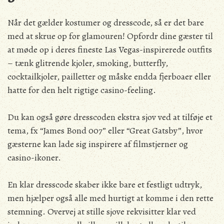
Når det gælder kostumer og dresscode, så er det bare
med at skrue op for glamouren! Opfordr dine gæster til
at møde op i deres fineste Las Vegas-inspirerede outfits
– tænk glitrende kjoler, smoking, butterfly,
cocktailkjoler, pailletter og måske endda fjerboaer eller
hatte for den helt rigtige casino-feeling.
Du kan også gøre dresscoden ekstra sjov ved at tilføje et
tema, fx “James Bond 007” eller “Great Gatsby”, hvor
gæsterne kan lade sig inspirere af filmstjerner og
casino-ikoner.
En klar dresscode skaber ikke bare et festligt udtryk,
men hjælper også alle med hurtigt at komme i den rette
stemning. Overvej at stille sjove rekvisitter klar ved