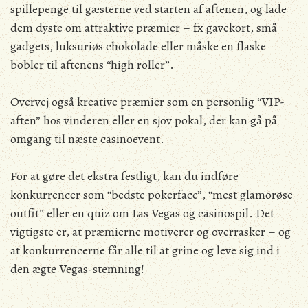
spillepenge til gæsterne ved starten af aftenen, og lade
dem dyste om attraktive præmier – fx gavekort, små
gadgets, luksuriøs chokolade eller måske en flaske
bobler til aftenens “high roller”.
Overvej også kreative præmier som en personlig “VIP-
aften” hos vinderen eller en sjov pokal, der kan gå på
omgang til næste casinoevent.
For at gøre det ekstra festligt, kan du indføre
konkurrencer som “bedste pokerface”, “mest glamorøse
outfit” eller en quiz om Las Vegas og casinospil. Det
vigtigste er, at præmierne motiverer og overrasker – og
at konkurrencerne får alle til at grine og leve sig ind i
den ægte Vegas-stemning!