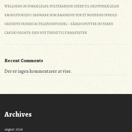
WELLNESS OG FORKÆLELSE: POLTERABEND IDEER TIL SELVFORKÆLELSE
KROHISTORIEN I DANMARK SOM BAGGRUND FOR ET MODERNE OPHOLD
UKENDTE NUMRE OG TELEFONSVINDEL – SÅDAN SPOTTER DU FAREN
CASINO NIGHTS: DEN NYE TREND TIL FIRMAFESTER
Recent Comments
Der er ingen kommentarer at vise.
Archives
august 2026