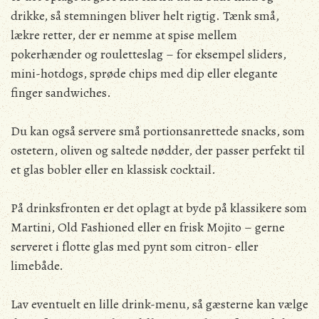
drikke, så stemningen bliver helt rigtig. Tænk små,
lækre retter, der er nemme at spise mellem
pokerhænder og rouletteslag – for eksempel sliders,
mini-hotdogs, sprøde chips med dip eller elegante
finger sandwiches.
Du kan også servere små portionsanrettede snacks, som
ostetern, oliven og saltede nødder, der passer perfekt til
et glas bobler eller en klassisk cocktail.
På drinksfronten er det oplagt at byde på klassikere som
Martini, Old Fashioned eller en frisk Mojito – gerne
serveret i flotte glas med pynt som citron- eller
limebåde.
Lav eventuelt en lille drink-menu, så gæsterne kan vælge