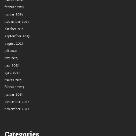
februar 2024
januar 2024
november 2023
oktober 2023
september 2023
august 2023
juli 2023
juni 2023
maj 2023
april 2023
marts 2023
februar 2023
januar 2023
december 2022
november 2022
Categories