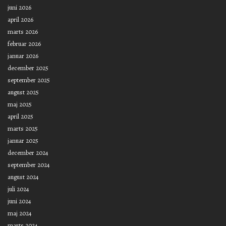
juni 2026
april 2026
marts 2026
februar 2026
januar 2026
december 2025
september 2025
august 2025
maj 2025
april 2025
marts 2025
januar 2025
december 2024
september 2024
august 2024
juli 2024
juni 2024
maj 2024
marts 2024