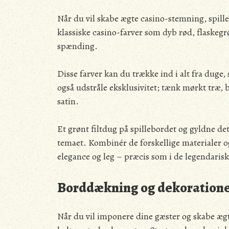
Når du vil skabe ægte casino-stemning, spille
klassiske casino-farver som dyb rød, flaskegrø
spænding.
Disse farver kan du trække ind i alt fra duge, 
også udstråle eksklusivitet; tænk mørkt træ, b
satin.
Et grønt filtdug på spillebordet og gyldne det
temaet. Kombinér de forskellige materialer og
elegance og leg – præcis som i de legendarisk
Borddækning og dekoration
Når du vil imponere dine gæster og skabe æ