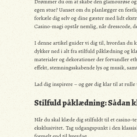
Drømmer du om at skabe den glamourøse og 
egen stue? Uanset om du planlægger en festlig
forkæle dig selv og dine gæster med lidt ekstr
Casino-magi opstår nemlig, når dresscode, d
I denne artikel guider vi dig til, hvordan du 
dykker ned i alt fra stilfuld påklædning og kl
materialer og dekorationer der forvandler et
effekt, stemningsskabende lys og musik, samt 
Lad dig inspirere – og gør dig klar til at rulle
Stilfuld påklædning: Sådan k
Når du skal klæde dig stilfuldt til et casino
eksklusivitet. Tag udgangspunkt i den klassis
formelt end til hverdag.