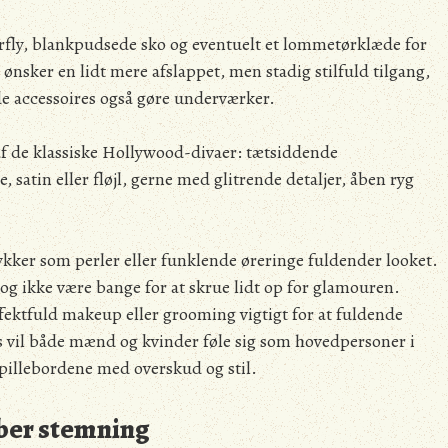
rfly, blankpudsede sko og eventuelt et lommetørklæde for
ønsker en lidt mere afslappet, men stadig stilfuld tilgang,
e accessoires også gøre underværker.
af de klassiske Hollywood-divaer: tætsiddende
e, satin eller fløjl, gerne med glitrende detaljer, åben ryg
smykker som perler eller funklende øreringe fuldender looket.
– og ikke være bange for at skrue lidt op for glamouren.
ffektfuld makeup eller grooming vigtigt for at fuldende
s vil både mænd og kvinder føle sig som hovedpersoner i
 spillebordene med overskud og stil.
aber stemning