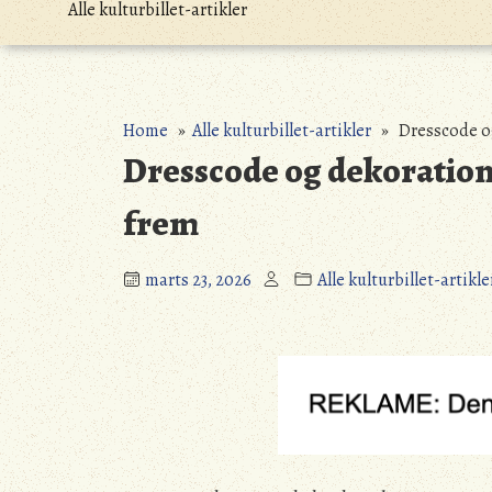
Alle kulturbillet-artikler
Home
»
Alle kulturbillet-artikler
» Dresscode og 
Dresscode og dekoration
frem
marts 23, 2026
Alle kulturbillet-artikle