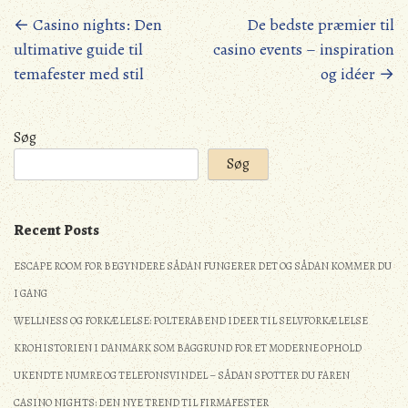
Posts
←
Casino nights: Den
De bedste præmier til
ultimative guide til
casino events – inspiration
navigation
temafester med stil
og idéer
→
Søg
Søg
Recent Posts
ESCAPE ROOM FOR BEGYNDERE SÅDAN FUNGERER DET OG SÅDAN KOMMER DU
I GANG
WELLNESS OG FORKÆLELSE: POLTERABEND IDEER TIL SELVFORKÆLELSE
KROHISTORIEN I DANMARK SOM BAGGRUND FOR ET MODERNE OPHOLD
UKENDTE NUMRE OG TELEFONSVINDEL – SÅDAN SPOTTER DU FAREN
CASINO NIGHTS: DEN NYE TREND TIL FIRMAFESTER