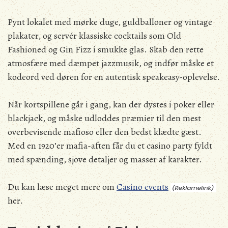
Pynt lokalet med mørke duge, guldballoner og vintage
plakater, og servér klassiske cocktails som Old
Fashioned og Gin Fizz i smukke glas. Skab den rette
atmosfære med dæmpet jazzmusik, og indfør måske et
kodeord ved døren for en autentisk speakeasy-oplevelse.
Når kortspillene går i gang, kan der dystes i poker eller
blackjack, og måske udloddes præmier til den mest
overbevisende mafioso eller den bedst klædte gæst.
Med en 1920’er mafia-aften får du et casino party fyldt
med spænding, sjove detaljer og masser af karakter.
Du kan læse meget mere om
Casino events
her.