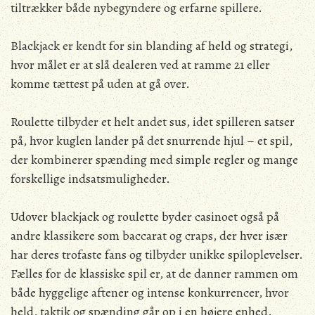
tiltrækker både nybegyndere og erfarne spillere.
Blackjack er kendt for sin blanding af held og strategi,
hvor målet er at slå dealeren ved at ramme 21 eller
komme tættest på uden at gå over.
Roulette tilbyder et helt andet sus, idet spilleren satser
på, hvor kuglen lander på det snurrende hjul – et spil,
der kombinerer spænding med simple regler og mange
forskellige indsatsmuligheder.
Udover blackjack og roulette byder casinoet også på
andre klassikere som baccarat og craps, der hver især
har deres trofaste fans og tilbyder unikke spiloplevelser.
Fælles for de klassiske spil er, at de danner rammen om
både hyggelige aftener og intense konkurrencer, hvor
held, taktik og spænding går op i en højere enhed.