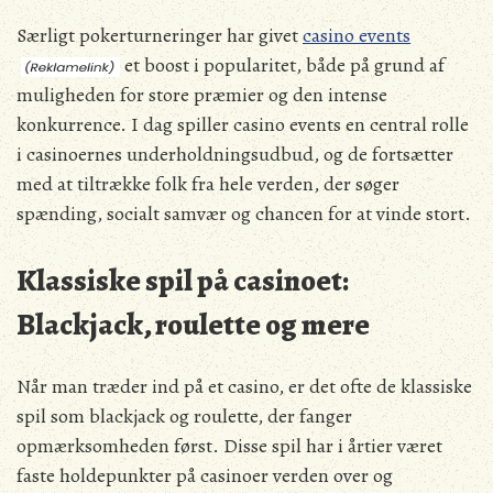
Særligt pokerturneringer har givet
casino events
et boost i popularitet, både på grund af
muligheden for store præmier og den intense
konkurrence. I dag spiller casino events en central rolle
i casinoernes underholdningsudbud, og de fortsætter
med at tiltrække folk fra hele verden, der søger
spænding, socialt samvær og chancen for at vinde stort.
Klassiske spil på casinoet:
Blackjack, roulette og mere
Når man træder ind på et casino, er det ofte de klassiske
spil som blackjack og roulette, der fanger
opmærksomheden først. Disse spil har i årtier været
faste holdepunkter på casinoer verden over og