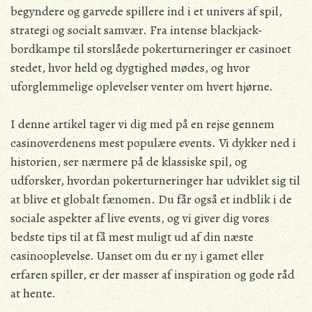
begyndere og garvede spillere ind i et univers af spil,
strategi og socialt samvær. Fra intense blackjack-
bordkampe til storslåede pokerturneringer er casinoet
stedet, hvor held og dygtighed mødes, og hvor
uforglemmelige oplevelser venter om hvert hjørne.
I denne artikel tager vi dig med på en rejse gennem
casinoverdenens mest populære events. Vi dykker ned i
historien, ser nærmere på de klassiske spil, og
udforsker, hvordan pokerturneringer har udviklet sig til
at blive et globalt fænomen. Du får også et indblik i de
sociale aspekter af live events, og vi giver dig vores
bedste tips til at få mest muligt ud af din næste
casinooplevelse. Uanset om du er ny i gamet eller
erfaren spiller, er der masser af inspiration og gode råd
at hente.