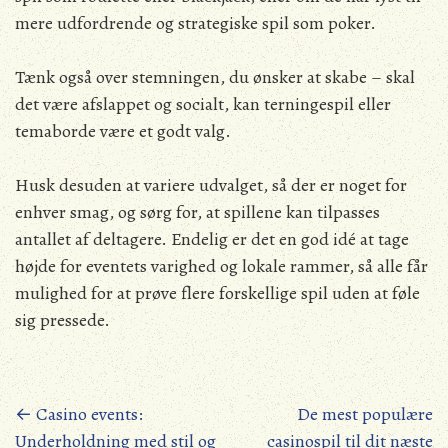
mere udfordrende og strategiske spil som poker.
Tænk også over stemningen, du ønsker at skabe – skal
det være afslappet og socialt, kan terningespil eller
temaborde være et godt valg.
Husk desuden at variere udvalget, så der er noget for
enhver smag, og sørg for, at spillene kan tilpasses
antallet af deltagere. Endelig er det en god idé at tage
højde for eventets varighed og lokale rammer, så alle får
mulighed for at prøve flere forskellige spil uden at føle
sig pressede.
Posts
←
Casino events:
De mest populære
Underholdning med stil og
casinospil til dit næste