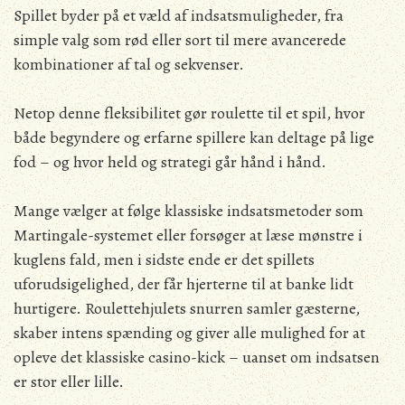
Spillet byder på et væld af indsatsmuligheder, fra
simple valg som rød eller sort til mere avancerede
kombinationer af tal og sekvenser.
Netop denne fleksibilitet gør roulette til et spil, hvor
både begyndere og erfarne spillere kan deltage på lige
fod – og hvor held og strategi går hånd i hånd.
Mange vælger at følge klassiske indsatsmetoder som
Martingale-systemet eller forsøger at læse mønstre i
kuglens fald, men i sidste ende er det spillets
uforudsigelighed, der får hjerterne til at banke lidt
hurtigere. Roulettehjulets snurren samler gæsterne,
skaber intens spænding og giver alle mulighed for at
opleve det klassiske casino-kick – uanset om indsatsen
er stor eller lille.