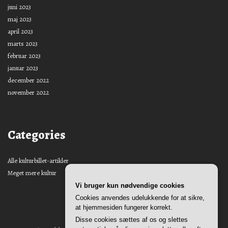
juni 2023
maj 2023
april 2023
marts 2023
februar 2023
januar 2023
december 2022
november 2022
Categories
Alle kulturbillet-artikler
Meget mere kultur
Vi bruger kun nødvendige cookies
Cookies anvendes udelukkende for at sikre,
at hjemmesiden fungerer korrekt.
Disse cookies sættes af os og slettes