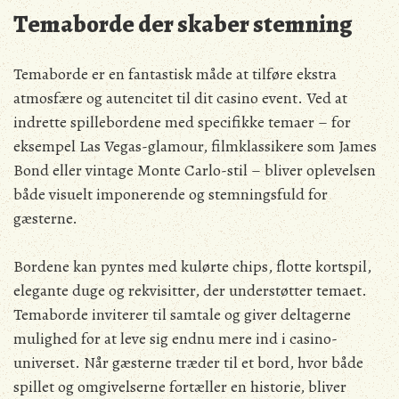
Temaborde der skaber stemning
Temaborde er en fantastisk måde at tilføre ekstra
atmosfære og autencitet til dit casino event. Ved at
indrette spillebordene med specifikke temaer – for
eksempel Las Vegas-glamour, filmklassikere som James
Bond eller vintage Monte Carlo-stil – bliver oplevelsen
både visuelt imponerende og stemningsfuld for
gæsterne.
Bordene kan pyntes med kulørte chips, flotte kortspil,
elegante duge og rekvisitter, der understøtter temaet.
Temaborde inviterer til samtale og giver deltagerne
mulighed for at leve sig endnu mere ind i casino-
universet. Når gæsterne træder til et bord, hvor både
spillet og omgivelserne fortæller en historie, bliver