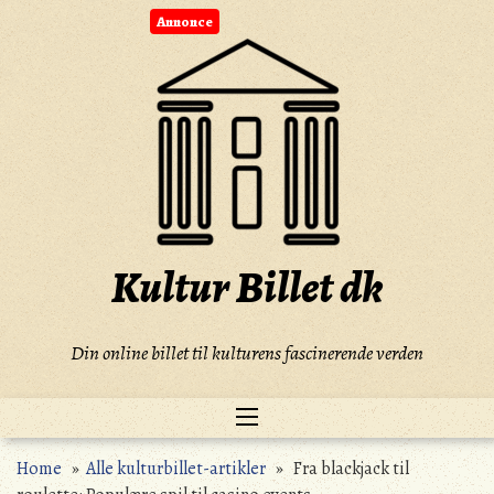
Skip
Annonce
to
content
Kultur Billet dk
Din online billet til kulturens fascinerende verden
Home
»
Alle kulturbillet-artikler
» Fra blackjack til