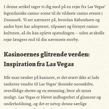
I denne artikel tager vi dig med på en rejse fra Las Vegas’
legendariske casino-scene til de vildeste casino events i
Danmark. Vi ser nærmere på, hvordan København og
andre byer har adopteret, tilpasset og fornyet casino-
kulturen, så du kan opleve spændingen – uden at skulle
rejse længere end til din nærmeste storby.
Kasinoernes glitrende verden:
Inspiration fra Las Vegas
Når man tænker på kasinoer, er det svært ikke at lade
tankerne vandre til Las Vegas’ ikoniske neonskilte,
overdådige shows og en stemning, hvor alt synes
muligt. Las Vegas er blevet indbegrebet af glamour og
underholdning, og det er netop denne særlige