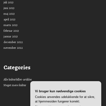
juli 2023
juni 2023
maj 2023
april 2023
marts 2023
februar 2023
januar 2023
december 2022
november 2022
Categories
Alle kulturbillet-artikler
Meget mere kultur
Vi bruger kun nødvendige cookies
Cookies anvendes udelukkende for at sikre,
at hjemmesiden fungerer korrekt.