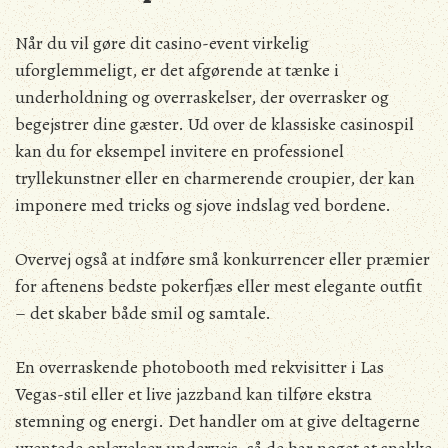
Når du vil gøre dit casino-event virkelig
uforglemmeligt, er det afgørende at tænke i
underholdning og overraskelser, der overrasker og
begejstrer dine gæster. Ud over de klassiske casinospil
kan du for eksempel invitere en professionel
tryllekunstner eller en charmerende croupier, der kan
imponere med tricks og sjove indslag ved bordene.
Overvej også at indføre små konkurrencer eller præmier
for aftenens bedste pokerfjæs eller mest elegante outfit
– det skaber både smil og samtale.
En overraskende photobooth med rekvisitter i Las
Vegas-stil eller et live jazzband kan tilføre ekstra
stemning og energi. Det handler om at give deltagerne