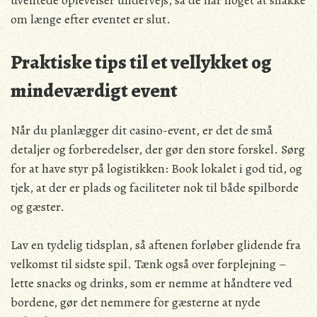
uventede oplevelser undervejs, så de har noget at snakke
om længe efter eventet er slut.
Praktiske tips til et vellykket og
mindeværdigt event
Når du planlægger dit casino-event, er det de små
detaljer og forberedelser, der gør den store forskel. Sørg
for at have styr på logistikken: Book lokalet i god tid, og
tjek, at der er plads og faciliteter nok til både spilborde
og gæster.
Lav en tydelig tidsplan, så aftenen forløber glidende fra
velkomst til sidste spil. Tænk også over forplejning –
lette snacks og drinks, som er nemme at håndtere ved
bordene, gør det nemmere for gæsterne at nyde