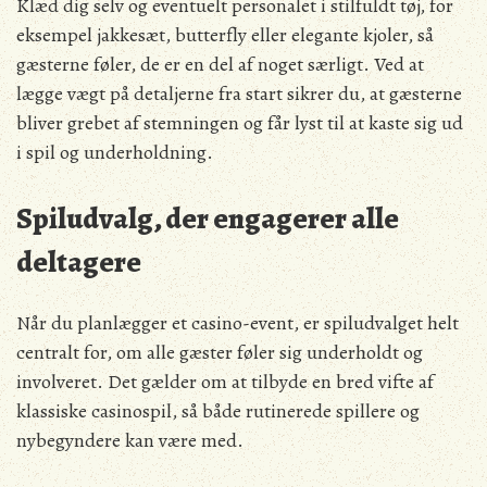
Klæd dig selv og eventuelt personalet i stilfuldt tøj, for
eksempel jakkesæt, butterfly eller elegante kjoler, så
gæsterne føler, de er en del af noget særligt. Ved at
lægge vægt på detaljerne fra start sikrer du, at gæsterne
bliver grebet af stemningen og får lyst til at kaste sig ud
i spil og underholdning.
Spiludvalg, der engagerer alle
deltagere
Når du planlægger et casino-event, er spiludvalget helt
centralt for, om alle gæster føler sig underholdt og
involveret. Det gælder om at tilbyde en bred vifte af
klassiske casinospil, så både rutinerede spillere og
nybegyndere kan være med.