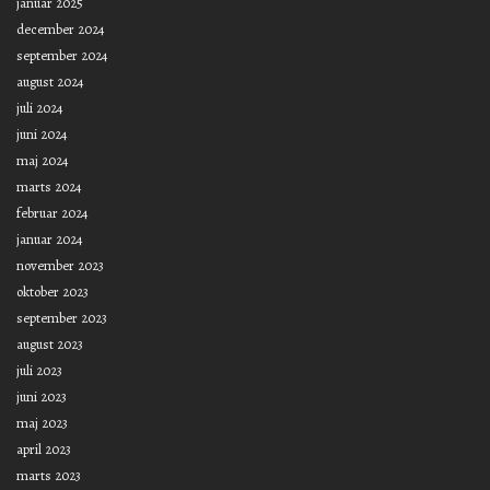
januar 2025
december 2024
september 2024
august 2024
juli 2024
juni 2024
maj 2024
marts 2024
februar 2024
januar 2024
november 2023
oktober 2023
september 2023
august 2023
juli 2023
juni 2023
maj 2023
april 2023
marts 2023