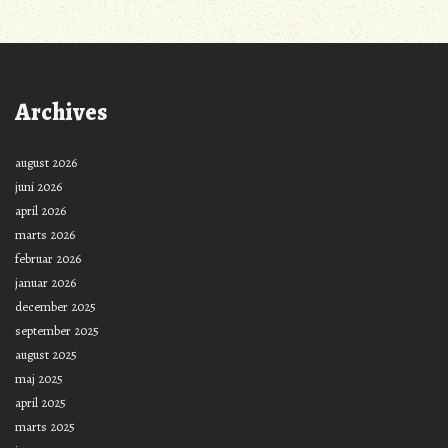
Archives
august 2026
juni 2026
april 2026
marts 2026
februar 2026
januar 2026
december 2025
september 2025
august 2025
maj 2025
april 2025
marts 2025