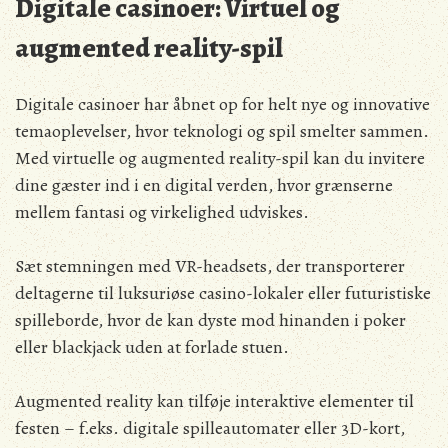
Digitale casinoer: Virtuel og
augmented reality-spil
Digitale casinoer har åbnet op for helt nye og innovative
temaoplevelser, hvor teknologi og spil smelter sammen.
Med virtuelle og augmented reality-spil kan du invitere
dine gæster ind i en digital verden, hvor grænserne
mellem fantasi og virkelighed udviskes.
Sæt stemningen med VR-headsets, der transporterer
deltagerne til luksuriøse casino-lokaler eller futuristiske
spilleborde, hvor de kan dyste mod hinanden i poker
eller blackjack uden at forlade stuen.
Augmented reality kan tilføje interaktive elementer til
festen – f.eks. digitale spilleautomater eller 3D-kort,