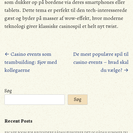
som dukker op på bordene via deres smartphones eller
tablets. Dette tema er perfekt til den tech-interesserede
gæst og byder på masser af wow-effekt, hvor moderne
teknologi giver klassiske casinospil et helt nyt twist.
Posts
←
Casino events som
De mest populære spil til
teambuilding: Sjov med
casino events – hvad skal
navigation
kollegaerne
du vælge?
→
Søg
Søg
Recent Posts
ESCAPE ROOM FOR BEGYNDERE SÅDAN FUNGERER DET OG SÅDAN KOMMER DU