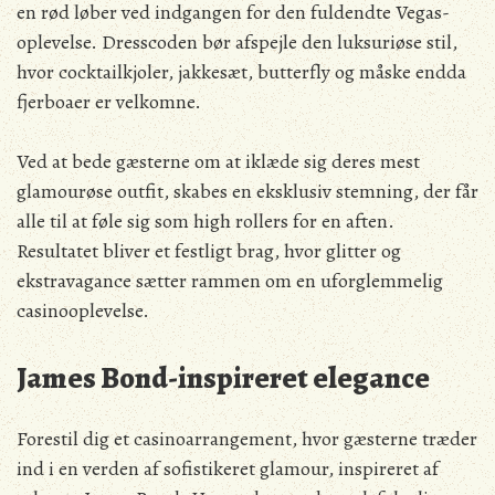
en rød løber ved indgangen for den fuldendte Vegas-
oplevelse. Dresscoden bør afspejle den luksuriøse stil,
hvor cocktailkjoler, jakkesæt, butterfly og måske endda
fjerboaer er velkomne.
Ved at bede gæsterne om at iklæde sig deres mest
glamourøse outfit, skabes en eksklusiv stemning, der får
alle til at føle sig som high rollers for en aften.
Resultatet bliver et festligt brag, hvor glitter og
ekstravagance sætter rammen om en uforglemmelig
casinooplevelse.
James Bond-inspireret elegance
Forestil dig et casinoarrangement, hvor gæsterne træder
ind i en verden af sofistikeret glamour, inspireret af