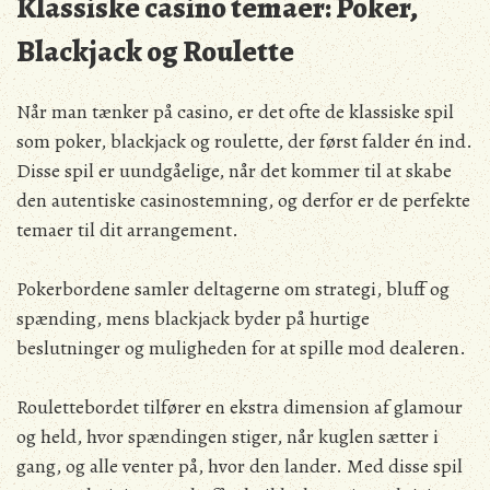
Klassiske casino temaer: Poker,
Blackjack og Roulette
Når man tænker på casino, er det ofte de klassiske spil
som poker, blackjack og roulette, der først falder én ind.
Disse spil er uundgåelige, når det kommer til at skabe
den autentiske casinostemning, og derfor er de perfekte
temaer til dit arrangement.
Pokerbordene samler deltagerne om strategi, bluff og
spænding, mens blackjack byder på hurtige
beslutninger og muligheden for at spille mod dealeren.
Roulettebordet tilfører en ekstra dimension af glamour
og held, hvor spændingen stiger, når kuglen sætter i
gang, og alle venter på, hvor den lander. Med disse spil