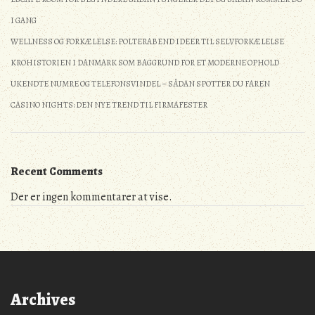
I GANG
WELLNESS OG FORKÆLELSE: POLTERABEND IDEER TIL SELVFORKÆLELSE
KROHISTORIEN I DANMARK SOM BAGGRUND FOR ET MODERNE OPHOLD
UKENDTE NUMRE OG TELEFONSVINDEL – SÅDAN SPOTTER DU FAREN
CASINO NIGHTS: DEN NYE TREND TIL FIRMAFESTER
Recent Comments
Der er ingen kommentarer at vise.
Archives