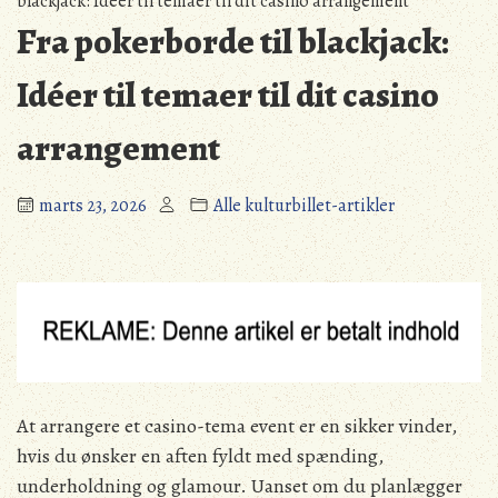
blackjack: Idéer til temaer til dit casino arrangement
Fra pokerborde til blackjack:
Idéer til temaer til dit casino
arrangement
marts 23, 2026
Alle kulturbillet-artikler
At arrangere et casino-tema event er en sikker vinder,
hvis du ønsker en aften fyldt med spænding,
underholdning og glamour. Uanset om du planlægger