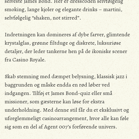
selveste James Bond. Her er dresscoden selvfølgelig
smoking, lange kjoler og elegante drinks – martini,
selvfølgelig “shaken, not stirred”.
Indretningen kan domineres af dybe farver, glimtende
krystalglas, grønne filtduge og diskrete, luksuriøse
detaljer, der leder tankerne hen på de ikoniske scener
fra Casino Royale.
Skab stemning med dæmpet belysning, klassisk jazz i
baggrunden og måske endda en rød løber ved
indgangen. Tilføj et James Bond-quiz eller små
missioner, som gæsterne kan løse for ekstra
underholdning. Med denne stil får du et eksklusivt og
uforglemmeligt casinoarrangement, hvor alle kan føle
sig som en del af Agent 007’s forførende univers.