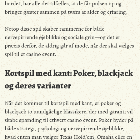
bordet, har alle det tilfælles, at de får pulsen op og
bringer gæster sammen på tværs af alder og erfaring.
Netop disse spil skaber rammerne for både
nervepirrende øjeblikke og sociale grin—og det er
præcis derfor, de aldrig går af mode, når der skal vælges
spil til et casino event.
Kortspil med kant: Poker, blackjack
og deres varianter
Når det kommer til kortspil med kant, er poker og
blackjack to uundgåelige klassikere, der med garanti vil
skabe spænding til ethvert casino event. Poker byder på
både strategi, psykologi og nervepirrende øjeblikke,
hvad enten man vælger Texas Hold’em, Omaha eller en