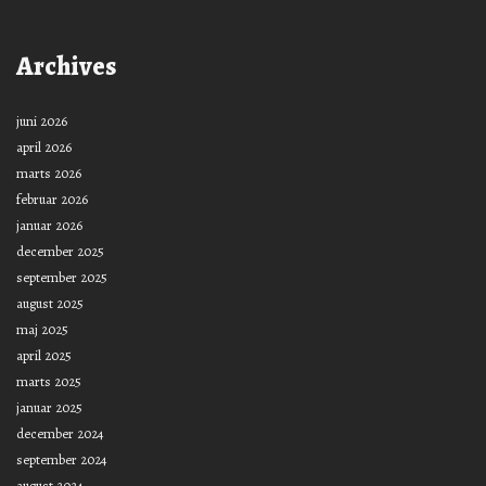
Archives
juni 2026
april 2026
marts 2026
februar 2026
januar 2026
december 2025
september 2025
august 2025
maj 2025
april 2025
marts 2025
januar 2025
december 2024
september 2024
august 2024