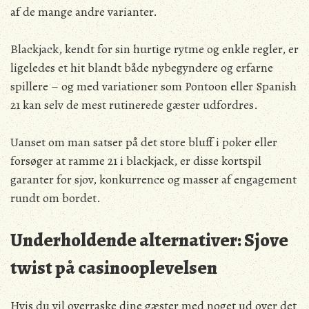
af de mange andre varianter.
Blackjack, kendt for sin hurtige rytme og enkle regler, er
ligeledes et hit blandt både nybegyndere og erfarne
spillere – og med variationer som Pontoon eller Spanish
21 kan selv de mest rutinerede gæster udfordres.
Uanset om man satser på det store bluff i poker eller
forsøger at ramme 21 i blackjack, er disse kortspil
garanter for sjov, konkurrence og masser af engagement
rundt om bordet.
Underholdende alternativer: Sjove
twist på casinooplevelsen
Hvis du vil overraske dine gæster med noget ud over det