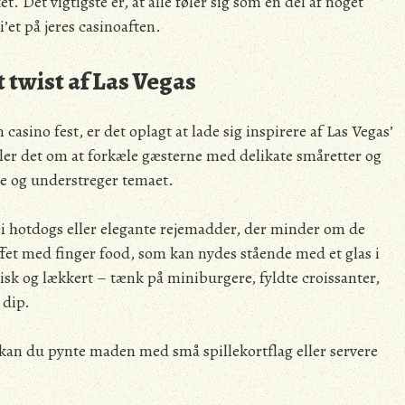
t. Det vigtigste er, at alle føler sig som en del af noget
’et på jeres casinoaften.
 twist af Las Vegas
asino fest, er det oplagt at lade sig inspirere af Las Vegas’
er det om at forkæle gæsterne med delikate småretter og
ne og understreger temaet.
i hotdogs eller elegante rejemadder, der minder om de
ffet med finger food, som kan nydes stående med et glas i
k og lækkert – tænk på miniburgere, fyldte croissanter,
 dip.
t, kan du pynte maden med små spillekortflag eller servere