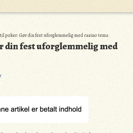
til poker: Gør din fest uforglemmelig med casino tema
Gør din fest uforglemmelig med
r