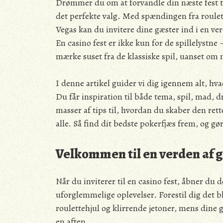
Drømmer du om at forvandle din næste fest ti
det perfekte valg. Med spændingen fra roulet
Vegas kan du invitere dine gæster ind i en ve
En casino fest er ikke kun for de spillelystne
mærke suset fra de klassiske spil, uanset om 
I denne artikel guider vi dig igennem alt, hva
Du får inspiration til både tema, spil, mad, 
masser af tips til, hvordan du skaber den rette
alle. Så find dit bedste pokerfjæs frem, og gø
Velkommen til en verden af 
Når du inviterer til en casino fest, åbner du
uforglemmelige oplevelser. Forestil dig det b
roulettehjul og klirrende jetoner, mens dine 
en aften.