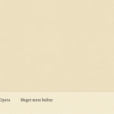
Opera
Meget mere kultur