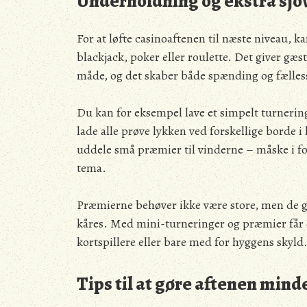
Underholdning og ekstra sjo
For at løfte casinoaftenen til næste niveau, k
blackjack, poker eller roulette. Det giver gæ
måde, og det skaber både spænding og fælles
Du kan for eksempel lave et simpelt turnering
lade alle prøve lykken ved forskellige borde i 
uddele små præmier til vinderne – måske i fo
tema.
Præmierne behøver ikke være store, men de gi
kåres. Med mini-turneringer og præmier får 
kortspillere eller bare med for hyggens skyld
Tips til at gøre aftenen mind