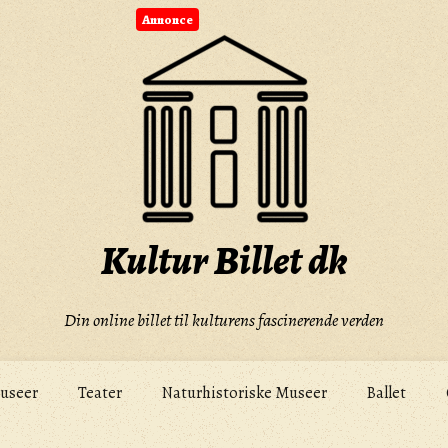
Annonce
Kultur Billet dk
Din online billet til kulturens fascinerende verden
useer
Teater
Naturhistoriske Museer
Ballet