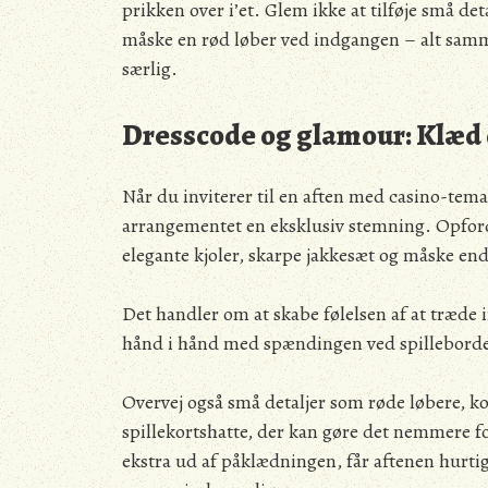
prikken over i’et. Glem ikke at tilføje små det
måske en rød løber ved indgangen – alt samm
særlig.
Dresscode og glamour: Klæd d
Når du inviterer til en aften med casino-tema,
arrangementet en eksklusiv stemning. Opfordr 
elegante kjoler, skarpe jakkesæt og måske end
Det handler om at skabe følelsen af at træde i
hånd i hånd med spændingen ved spillebord
Overvej også små detaljer som røde løbere, kon
spillekortshatte, der kan gøre det nemmere fo
ekstra ud af påklædningen, får aftenen hurtig