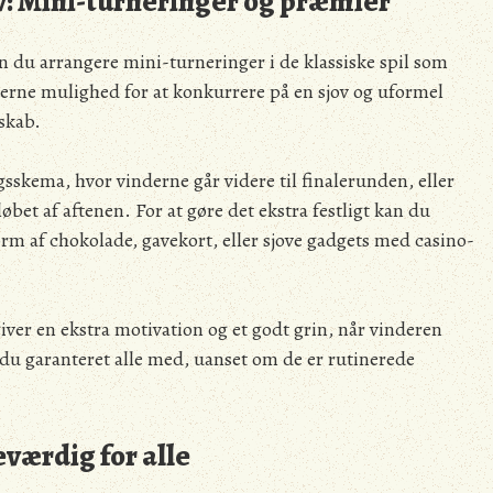
v: Mini-turneringer og præmier
an du arrangere mini-turneringer i de klassiske spil som
sterne mulighed for at konkurrere på en sjov og uformel
skab.
sskema, hvor vinderne går videre til finalerunden, eller
løbet af aftenen. For at gøre det ekstra festligt kan du
rm af chokolade, gavekort, eller sjove gadgets med casino-
ver en ekstra motivation og et godt grin, når vinderen
du garanteret alle med, uanset om de er rutinerede
.
eværdig for alle