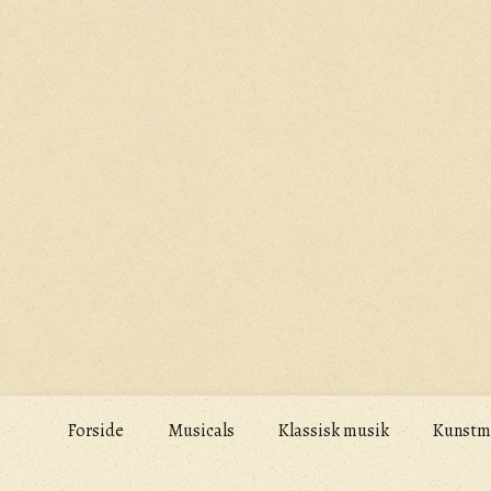
Skip
to
content
Forside
Musicals
Klassisk musik
Kunstm