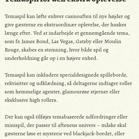
Temaspil kan løfte enhver casinoaften til nye højder og
give gæsterne en ekstraordinær oplevelse, der huskes
længe efter. Ved at indarbejde et gennemgående tema,
som fx James Bond, Las Vegas, Gatsby eller Moulin
Rouge, skabes en stemning, hvor både spil og
underholdning går op i en højere enhed.
Temaspil kan inkludere specialdesignede spilleborde,
rekvisitter og udklædning, så deltagerne indtager roller
som hemmelige agenter, glamourøse stjerner eller
eksklusive high rollers.
Der kan også tilføjes temabaserede udfordringer eller
minispil, der passer til aftenens univers – måske skal
gæsterne løse et mysterie ved blackjack-bordet, eller