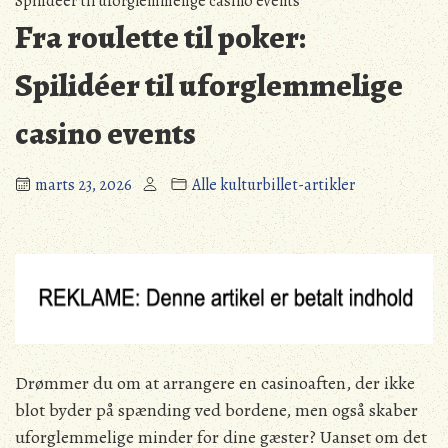
Spilidéer til uforglemmelige casino events
Fra roulette til poker:
Spilidéer til uforglemmelige
casino events
marts 23, 2026
Alle kulturbillet-artikler
Drømmer du om at arrangere en casinoaften, der ikke
blot byder på spænding ved bordene, men også skaber
uforglemmelige minder for dine gæster? Uanset om det