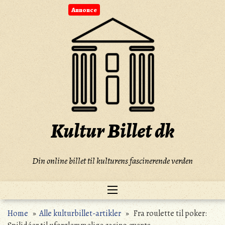
Skip
Annonce
to
content
Kultur Billet dk
Din online billet til kulturens fascinerende verden
Home
»
Alle kulturbillet-artikler
» Fra roulette til poker: