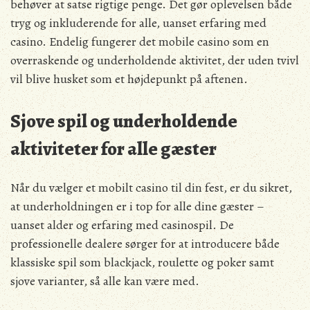
behøver at satse rigtige penge. Det gør oplevelsen både
tryg og inkluderende for alle, uanset erfaring med
casino. Endelig fungerer det mobile casino som en
overraskende og underholdende aktivitet, der uden tvivl
vil blive husket som et højdepunkt på aftenen.
Sjove spil og underholdende
aktiviteter for alle gæster
Når du vælger et mobilt casino til din fest, er du sikret,
at underholdningen er i top for alle dine gæster –
uanset alder og erfaring med casinospil. De
professionelle dealere sørger for at introducere både
klassiske spil som blackjack, roulette og poker samt
sjove varianter, så alle kan være med.