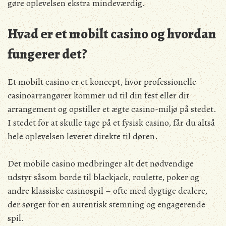
gøre oplevelsen ekstra mindeværdig.
Hvad er et mobilt casino og hvordan
fungerer det?
Et mobilt casino er et koncept, hvor professionelle
casinoarrangører kommer ud til din fest eller dit
arrangement og opstiller et ægte casino-miljø på stedet.
I stedet for at skulle tage på et fysisk casino, får du altså
hele oplevelsen leveret direkte til døren.
Det mobile casino medbringer alt det nødvendige
udstyr såsom borde til blackjack, roulette, poker og
andre klassiske casinospil – ofte med dygtige dealere,
der sørger for en autentisk stemning og engagerende
spil.