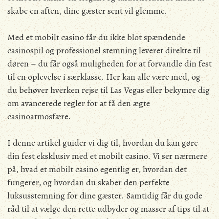
skabe en aften, dine gæster sent vil glemme.
Med et mobilt casino får du ikke blot spændende
casinospil og professionel stemning leveret direkte til
døren – du får også muligheden for at forvandle din fest
til en oplevelse i særklasse. Her kan alle være med, og
du behøver hverken rejse til Las Vegas eller bekymre dig
om avancerede regler for at få den ægte
casinoatmosfære.
I denne artikel guider vi dig til, hvordan du kan gøre
din fest eksklusiv med et mobilt casino. Vi ser nærmere
på, hvad et mobilt casino egentlig er, hvordan det
fungerer, og hvordan du skaber den perfekte
luksusstemning for dine gæster. Samtidig får du gode
råd til at vælge den rette udbyder og masser af tips til at