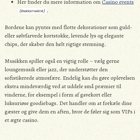
Her finder du mere information om
Casino events
.
Bordene kan pyntes med flotte dekorationer som guld-
eller sølvfarvede kortstokke, levende lys og elegante
chips, der skaber den helt rigtige stemning.
Musikken spiller også en vigtig rolle – vælg gerne
loungemusik eller jazz, der understøtter den
sofistikerede atmosfære. Endelig kan du gøre oplevelsen
ekstra mindeværdig ved at uddele små præmier til
vinderne, for eksempel i form af gavekort eller
luksuriøse goodiebags. Det handler om at forkæle dine
gæster og give dem en aften, hvor de føler sig som VIPs i
et ægte casino.