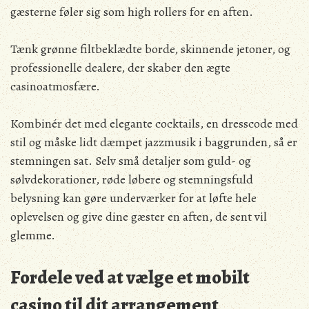
gæsterne føler sig som high rollers for en aften.
Tænk grønne filtbeklædte borde, skinnende jetoner, og
professionelle dealere, der skaber den ægte
casinoatmosfære.
Kombinér det med elegante cocktails, en dresscode med
stil og måske lidt dæmpet jazzmusik i baggrunden, så er
stemningen sat. Selv små detaljer som guld- og
sølvdekorationer, røde løbere og stemningsfuld
belysning kan gøre underværker for at løfte hele
oplevelsen og give dine gæster en aften, de sent vil
glemme.
Fordele ved at vælge et mobilt
casino til dit arrangement