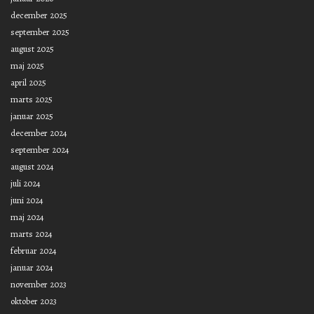
december 2025
september 2025
august 2025
maj 2025
april 2025
marts 2025
januar 2025
december 2024
september 2024
august 2024
juli 2024
juni 2024
maj 2024
marts 2024
februar 2024
januar 2024
november 2023
oktober 2023