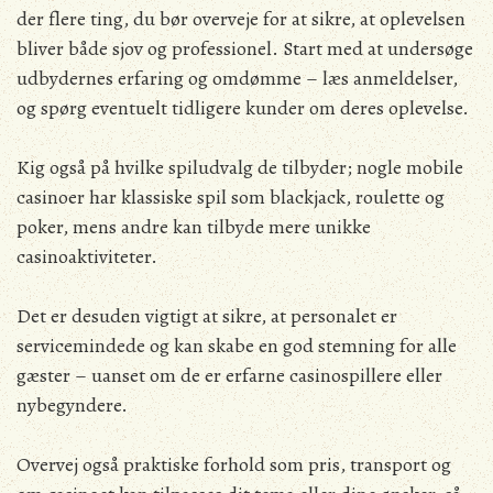
der flere ting, du bør overveje for at sikre, at oplevelsen
bliver både sjov og professionel. Start med at undersøge
udbydernes erfaring og omdømme – læs anmeldelser,
og spørg eventuelt tidligere kunder om deres oplevelse.
Kig også på hvilke spiludvalg de tilbyder; nogle mobile
casinoer har klassiske spil som blackjack, roulette og
poker, mens andre kan tilbyde mere unikke
casinoaktiviteter.
Det er desuden vigtigt at sikre, at personalet er
servicemindede og kan skabe en god stemning for alle
gæster – uanset om de er erfarne casinospillere eller
nybegyndere.
Overvej også praktiske forhold som pris, transport og