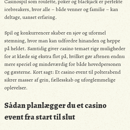
Casinospil som roulette, poker og blackjack er perfekte
icebreakers, hvor alle – både venner og familie – kan
deltage, uanset erfaring.
Spil og konkurrencer skaber en sjov og uformel
stemning, hvor man kan udfordre hinanden og heppe
på heldet. Samtidig giver casino temaet rige muligheder
for at klæde sig ekstra flot på, hvilket gør aftenen endnu
mere speciel og mindeværdig for både hovedpersonen
og gæsterne. Kort sagt: Et casino event til polterabend
sikrer masser af grin, fællesskab og uforglemmelige
oplevelser.
Sådan planlægger du et casino
event fra start til slut