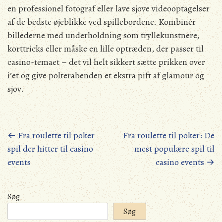
en professionel fotograf eller lave sjove videooptagelser
af de bedste øjeblikke ved spillebordene. Kombinér
billederne med underholdning som tryllekunstnere,
korttricks eller måske en lille optræden, der passer til
casino-temaet – det vil helt sikkert sætte prikken over
i’et og give polterabenden et ekstra pift af glamour og
sjov.
Posts
←
Fra roulette til poker –
Fra roulette til poker: De
spil der hitter til casino
mest populære spil til
navigation
events
casino events
→
Søg
Søg