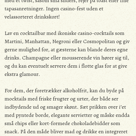
med et twist, såsom små sliders, rejer på toast eller fine
tapasanretninger. Ingen casino-fest uden et
velassorteret drinkskort!
Lav en cocktailbar med ikoniske casino-cocktails som
Martini, Manhattan, Negroni eller Cosmopolitan og giv
gerne mulighed for, at gæsterne kan blande deres egne
drinks. Champagne eller mousserende vin hører sig til,
og du kan eventuelt servere dem i flotte glas for at give
ekstra glamour.
For dem, der foretrækker alkoholfrit, kan du byde på
mocktails med friske frugter og urter, der både ser
indbydende ud og smager skønt. Sæt prikken over i’et
med pyntede borde, elegante servietter og måske endda
små chips eller kort-formede chokoladebidder som
snack. På den måde bliver mad og drikke en integreret