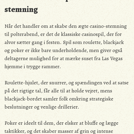
stemning
Når det handler om at skabe den ægte casino-stemning
til polterabend, er det de klassiske casinospil, der for
alvor sætter gang i festen. Spil som roulette, blackjack
og poker er ikke bare underholdende, men giver også
deltagerne mulighed for at mærke suset fra Las Vegas
hjemme i trygge rammer.
Roulette-hjulet, der snurrer, og spændingen ved at satse
på det rigtige tal, får alle til at holde vejret, mens
blackjack-bordet samler folk omkring strategiske
beslutninger og venlige drillerier.
Poker er ideelt til dem, der elsker at bluffe og lægge
taktikker, og det skaber masser af grin og intense