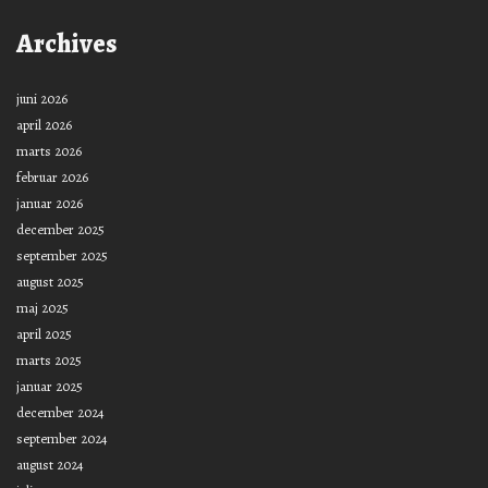
Archives
juni 2026
april 2026
marts 2026
februar 2026
januar 2026
december 2025
september 2025
august 2025
maj 2025
april 2025
marts 2025
januar 2025
december 2024
september 2024
august 2024