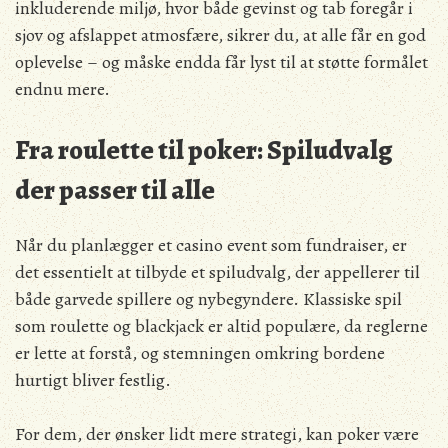
inkluderende miljø, hvor både gevinst og tab foregår i
sjov og afslappet atmosfære, sikrer du, at alle får en god
oplevelse – og måske endda får lyst til at støtte formålet
endnu mere.
Fra roulette til poker: Spiludvalg
der passer til alle
Når du planlægger et casino event som fundraiser, er
det essentielt at tilbyde et spiludvalg, der appellerer til
både garvede spillere og nybegyndere. Klassiske spil
som roulette og blackjack er altid populære, da reglerne
er lette at forstå, og stemningen omkring bordene
hurtigt bliver festlig.
For dem, der ønsker lidt mere strategi, kan poker være