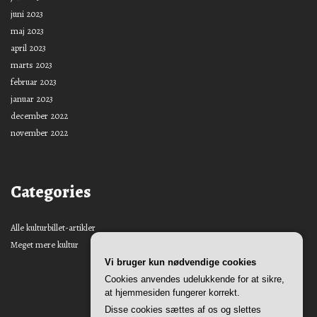
juni 2023
maj 2023
april 2023
marts 2023
februar 2023
januar 2023
december 2022
november 2022
Categories
Alle kulturbillet-artikler
Meget mere kultur
Vi bruger kun nødvendige cookies
Cookies anvendes udelukkende for at sikre,
at hjemmesiden fungerer korrekt.
Disse cookies sættes af os og slettes