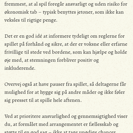
fremmest, at al spil foregår ansvarligt og uden risiko for
økonomisk tab – typisk benyttes jetoner, som ikke kan
veksles til rigtige penge.
Det er en god idé at informere tydeligt om reglerne for
spillet på forhånd og sikre, at der er voksne eller erfarne
frivillige til stede ved bordene, som kan hjælpe og holde
øje med, at stemningen forbliver positiv og
inkluderende.
Overvej også at have pauser fra spillet, så deltagerne får
mulighed for at hygge sig på andre måder og ikke føler
sig presset til at spille hele aftenen.
Ved at prioritere ansvarlighed og gennemsigtighed viser
du, at formålet med arrangementet er fællesskab og
støtte til en god sag – ikke at tage unødige chancer.