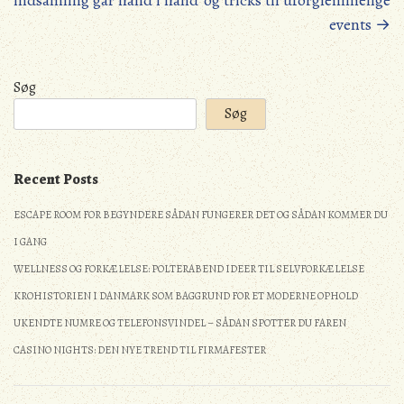
events
→
Søg
Søg
Recent Posts
ESCAPE ROOM FOR BEGYNDERE SÅDAN FUNGERER DET OG SÅDAN KOMMER DU
I GANG
WELLNESS OG FORKÆLELSE: POLTERABEND IDEER TIL SELVFORKÆLELSE
KROHISTORIEN I DANMARK SOM BAGGRUND FOR ET MODERNE OPHOLD
UKENDTE NUMRE OG TELEFONSVINDEL – SÅDAN SPOTTER DU FAREN
CASINO NIGHTS: DEN NYE TREND TIL FIRMAFESTER