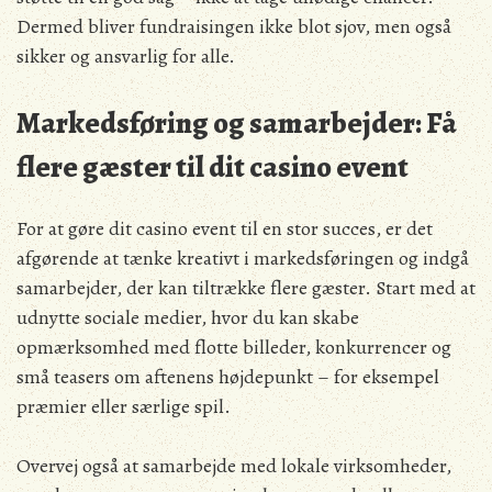
Dermed bliver fundraisingen ikke blot sjov, men også
sikker og ansvarlig for alle.
Markedsføring og samarbejder: Få
flere gæster til dit casino event
For at gøre dit casino event til en stor succes, er det
afgørende at tænke kreativt i markedsføringen og indgå
samarbejder, der kan tiltrække flere gæster. Start med at
udnytte sociale medier, hvor du kan skabe
opmærksomhed med flotte billeder, konkurrencer og
små teasers om aftenens højdepunkt – for eksempel
præmier eller særlige spil.
Overvej også at samarbejde med lokale virksomheder,