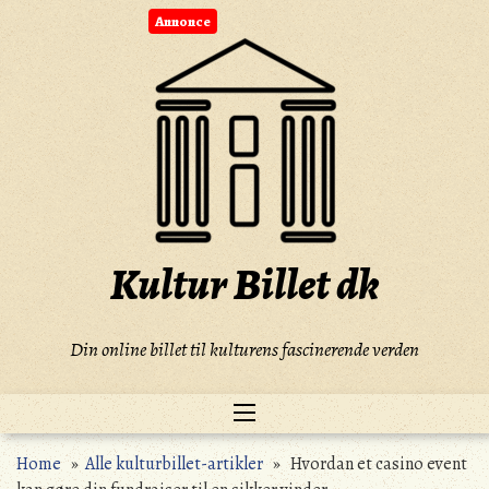
Skip
Annonce
to
content
Kultur Billet dk
Din online billet til kulturens fascinerende verden
Home
»
Alle kulturbillet-artikler
» Hvordan et casino event