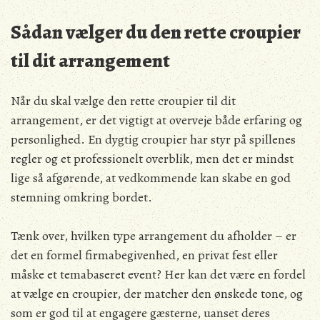
Sådan vælger du den rette croupier
til dit arrangement
Når du skal vælge den rette croupier til dit
arrangement, er det vigtigt at overveje både erfaring og
personlighed. En dygtig croupier har styr på spillenes
regler og et professionelt overblik, men det er mindst
lige så afgørende, at vedkommende kan skabe en god
stemning omkring bordet.
Tænk over, hvilken type arrangement du afholder – er
det en formel firmabegivenhed, en privat fest eller
måske et temabaseret event? Her kan det være en fordel
at vælge en croupier, der matcher den ønskede tone, og
som er god til at engagere gæsterne, uanset deres