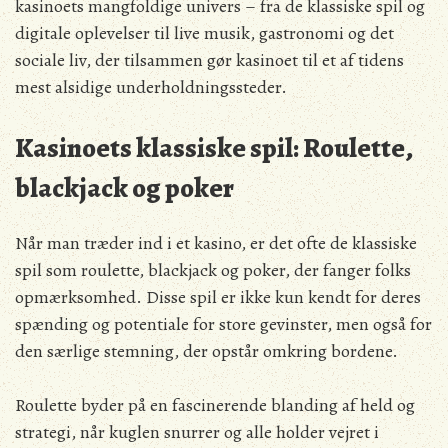
kasinoets mangfoldige univers – fra de klassiske spil og
digitale oplevelser til live musik, gastronomi og det
sociale liv, der tilsammen gør kasinoet til et af tidens
mest alsidige underholdningssteder.
Kasinoets klassiske spil: Roulette,
blackjack og poker
Når man træder ind i et kasino, er det ofte de klassiske
spil som roulette, blackjack og poker, der fanger folks
opmærksomhed. Disse spil er ikke kun kendt for deres
spænding og potentiale for store gevinster, men også for
den særlige stemning, der opstår omkring bordene.
Roulette byder på en fascinerende blanding af held og
strategi, når kuglen snurrer og alle holder vejret i