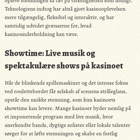
opleve stemningen så tæt på virkeligheden som muligt.
Teknologiens indtog har altså gjort kasinooplevelsen
mere tilgængelig, fleksibel og interaktiv, og har
samtidig udvidet grænserne for, hvad
kasinounderholdning kan være.
Showtime: Live musik og
spektakulære shows på kasinoet
Når de blinkende spillemaskiner og det intense fokus
ved roulettebordet får selskab af scenens stråleglans,
opstår den unikke stemning, som kun kasinoets
showtime kan levere. Mange kasinoer byder nemlig på
et imponerende program med live musik, hvor
anerkendte bands, dygtige solister eller lokale talenter
sørger for at løfte stemningen og skabe en festlig