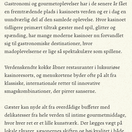
Gastronomi og gourmetoplevelser har i de senere år fået
en fremtrædende plads i kasinoets verden og er i dag en
uundværlig del af den samlede oplevelse. Hvor kasinoet
tidligere primært tiltrak gæster med spil, glitter og
spænding, har mange moderne kasinoer nu forvandlet
sig til gastronomiske destinationer, hvor
madoplevelserne er lige så spektakulære som spillene.
Verdenskendte kokke åbner restauranter i luksuriøse
kasinoresorts, og menukortene byder ofte på alt fra
klassiske, internationale retter til innovative
smagskombinationer, der pirrer sanserne.
Gæster kan nyde alt fra overdådige buffeter med
delikatesser fra hele verden til intime gourmetmiddage,
hvor hver ret er et lille kunstværk. Der lægges vægt på
lokale råvarer, sæsonernes skiften og høj kvalitet i både