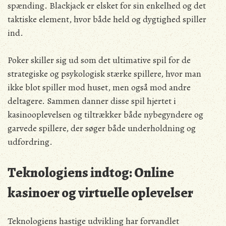
spænding. Blackjack er elsket for sin enkelhed og det
taktiske element, hvor både held og dygtighed spiller
ind.
Poker skiller sig ud som det ultimative spil for de
strategiske og psykologisk stærke spillere, hvor man
ikke blot spiller mod huset, men også mod andre
deltagere. Sammen danner disse spil hjertet i
kasinooplevelsen og tiltrækker både nybegyndere og
garvede spillere, der søger både underholdning og
udfordring.
Teknologiens indtog: Online
kasinoer og virtuelle oplevelser
Teknologiens hastige udvikling har forvandlet