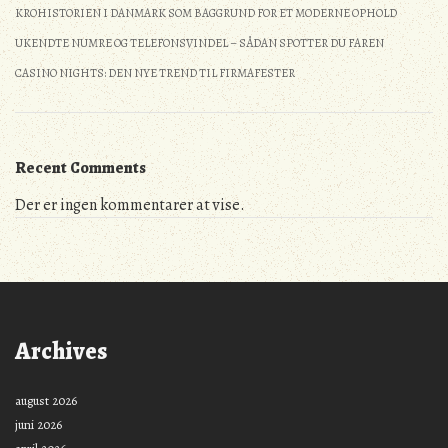
KROHISTORIEN I DANMARK SOM BAGGRUND FOR ET MODERNE OPHOLD
UKENDTE NUMRE OG TELEFONSVINDEL – SÅDAN SPOTTER DU FAREN
CASINO NIGHTS: DEN NYE TREND TIL FIRMAFESTER
Recent Comments
Der er ingen kommentarer at vise.
Archives
august 2026
juni 2026