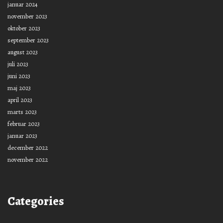
januar 2024
november 2023
oktober 2023
september 2023
august 2023
juli 2023
juni 2023
maj 2023
april 2023
marts 2023
februar 2023
januar 2023
december 2022
november 2022
Categories