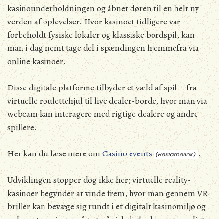
kasinounderholdningen og åbnet døren til en helt ny
verden af oplevelser. Hvor kasinoet tidligere var
forbeholdt fysiske lokaler og klassiske bordspil, kan
man i dag nemt tage del i spændingen hjemmefra via
online kasinoer.
Disse digitale platforme tilbyder et væld af spil – fra
virtuelle roulettehjul til live dealer-borde, hvor man via
webcam kan interagere med rigtige dealere og andre
spillere.
Her kan du læse mere om
Casino events
.
Udviklingen stopper dog ikke her; virtuelle reality-
kasinoer begynder at vinde frem, hvor man gennem VR-
briller kan bevæge sig rundt i et digitalt kasinomiljø og