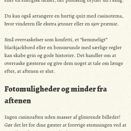
eller en energisk dealer, der pludselig bryder ud i sang.
Du kan også arrangere en hurtig quiz med casinotema,
hvor vinderen får ekstra jetoner eller en sjov præmie.
Små overraskelser som konfetti, et “hemmeligt”
blackjackbord eller en bonusrunde med særlige regler
kan skabe grin og gode historier. Det handler om at
overraske gæsterne og give dem noget at tale om længe
efter, at aftenen er slut.
Fotomuligheder og minder fra
aftenen
Ingen casinoaften uden masser af glimrende billeder!
Gør det let for dine gæster at forevige stemningen ved at