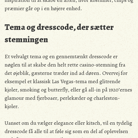
inspiration til at skabe en aften, hvor kostumer, chips og
præmier går op i en højere enhed.
Tema og dresscode, der sætter
stemningen
Et velvalgt tema og en gennemtænkt dresscode er
nøglen til at skabe den helt rette casino-stemning fra
det øjeblik, gæsterne træder ind ad døren. Overvej for
eksempel et klassisk Las Vegas-tema med glitrende
kjoler, smoking og butterfly, eller gå all-in på 1920’ernes
glamour med fjerboaer, perlekæder og charleston-
kjoler.
Uanset om du vælger elegance eller kitsch, vil en tydelig
dresscode få alle til at føle sig som en del af oplevelsen