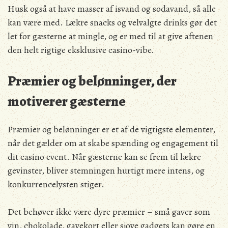
Husk også at have masser af isvand og sodavand, så alle
kan være med. Lækre snacks og velvalgte drinks gør det
let for gæsterne at mingle, og er med til at give aftenen
den helt rigtige eksklusive casino-vibe.
Præmier og belønninger, der
motiverer gæsterne
Præmier og belønninger er et af de vigtigste elementer,
når det gælder om at skabe spænding og engagement til
dit casino event. Når gæsterne kan se frem til lækre
gevinster, bliver stemningen hurtigt mere intens, og
konkurrencelysten stiger.
Det behøver ikke være dyre præmier – små gaver som
vin, chokolade, gavekort eller sjove gadgets kan gøre en