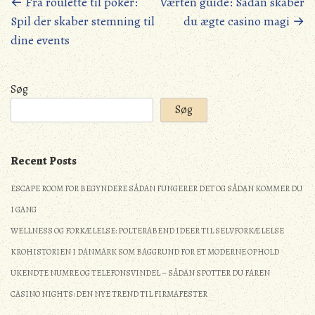
Posts
←
Fra roulette til poker:
Værten guide: Sådan skaber
Spil der skaber stemning til
du ægte casino magi
→
navigation
dine events
Søg
Søg
Recent Posts
ESCAPE ROOM FOR BEGYNDERE SÅDAN FUNGERER DET OG SÅDAN KOMMER DU
I GANG
WELLNESS OG FORKÆLELSE: POLTERABEND IDEER TIL SELVFORKÆLELSE
KROHISTORIEN I DANMARK SOM BAGGRUND FOR ET MODERNE OPHOLD
UKENDTE NUMRE OG TELEFONSVINDEL – SÅDAN SPOTTER DU FAREN
CASINO NIGHTS: DEN NYE TREND TIL FIRMAFESTER