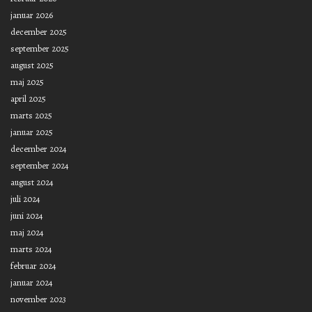
januar 2026
december 2025
september 2025
august 2025
maj 2025
april 2025
marts 2025
januar 2025
december 2024
september 2024
august 2024
juli 2024
juni 2024
maj 2024
marts 2024
februar 2024
januar 2024
november 2023