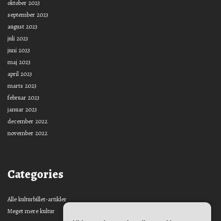
oktober 2023
september 2023
august 2023
juli 2023
juni 2023
maj 2023
april 2023
marts 2023
februar 2023
januar 2023
december 2022
november 2022
Categories
Alle kulturbillet-artikler
Meget mere kultur